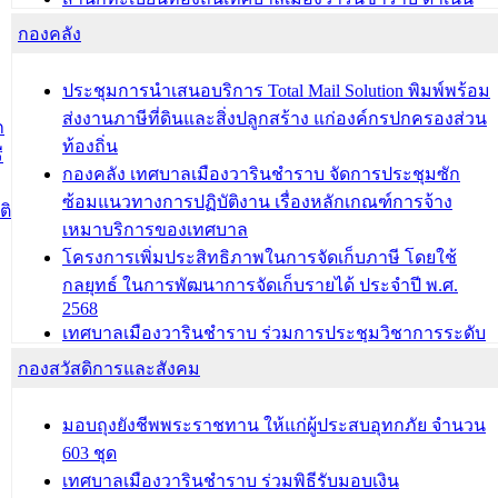
การมอบทะเบียนบ้าน ทร.14 และบัตรประจำตัวประชาชน
กองคลัง
บุคคลประเภท 8 แก่บุคคลที่ได้รับการเพิ่มชื่อในทะเบียน
บ้าน (ท.ร.14) กรณีคนไม่มีสัญชาติไทยได้รับอนุญาตให้มี
ประชุมการนำเสนอบริการ Total Mail Solution พิมพ์พร้อม
ถิ่นที่อยู่
ส่งงานภาษีที่ดินและสิ่งปลูกสร้าง แก่องค์กรปกครองส่วน
ก
ประชุมคณะกรรมการประเมินผลการควบคุมภายในของ
ท้องถิ่น
ี
สำนัก/กอง/โรงเรียน/ศูนย์พัฒนาเด็กเล็ก/สถานธนานุบาล
กองคลัง เทศบาลเมืองวารินชำราบ จัดการประชุมซัก
ซ้อมแนวทางการปฏิบัติงาน เรื่องหลักเกณฑ์การจ้าง
บทความ อื่นๆ ...
ติ
เหมาบริการของเทศบาล
โครงการเพิ่มประสิทธิภาพในการจัดเก็บภาษี โดยใช้
กลยุทธ์ ในการพัฒนาการจัดเก็บรายได้ ประจำปี พ.ศ.
2568
เทศบาลเมืองวารินชำราบ ร่วมการประชุมวิชาการระดับ
นานาชาติและนิทรรศการด้านนวัตกรรมท้องถิ่น 2568
กองสวัสดิการและสังคม
และรับรางวัลทีมนักวิจัยดีเด่นจากนวัตกรรมโครงการ
ทะเบียนภาษีป้าย
มอบถุงยังชีพพระราชทาน ให้แก่ผู้ประสบอุทกภัย จำนวน
ประชุมผู้เช่าอาคารพาณิชย์ บริเวณถนนเกษมสุขและ
603 ชุด
ถนนประทุมเทพภักดี
เทศบาลเมืองวารินชำราบ ร่วมพิธีรับมอบเงิน