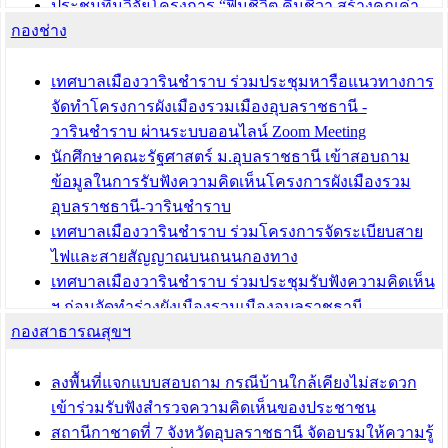
ประชุมทีมวิจัยโครงการ “ฟื้นชีวิต คืนชีวา สร้างคุณค่า
กองช่าง
เมืองวาริน” เพื่อร่วมขับเคลื่อนเมืองวารินชำราบให้เป็น
“เมืองแห่งการเรียนรู้”
เทศบาลเมืองวารินชำราบ ร่วมประชุมหารือแนวทางการ
บทความ อื่นๆ ...
จัดทำโครงการผังเมืองรวมเมืองอุบลราชธานี -
วารินชำราบ ผ่านระบบออนไลน์ Zoom Meeting
นักศึกษาคณะรัฐศาสตร์ ม.อุบลราชธานี เข้าสอบถาม
ข้อมูลในการรับฟังความคิดเห็นโครงการผังเมืองรวม
อุบลราชธานี-วารินชำราบ
เทศบาลเมืองวารินชำราบ ร่วมโครงการจัดระเบียบสาย
ไฟและสายสัญญาณบนถนนกองทาง
เทศบาลเมืองวารินชำราบ ร่วมประชุมรับฟังความคิดเห็น
ฯ ก่อนจัดทำร่างผังเมืองรวมเมืองอุบลราชธานี -
กองสาธารณสุขฯ
วารินชำราบ ครั้งที่ 3
เทศบาลเมืองวารินชำราบ ร่วมประชุมซักซ้อมแนวทาง
การขออนุญาตเข้าทำประโยชน์ในพื้นที่ป่าไม้
ลงพื้นที่แจกแบบสอบถาม กรณีบ้านใกล้เคียงไม่สะดวก
เข้าร่วมรับฟังสำรวจความคิดเห็นของประชาชน
บทความ อื่นๆ ...
สถานีกาชาดที่ 7 จังหวัดอุบลราชธานี จัดอบรมให้ความรู้