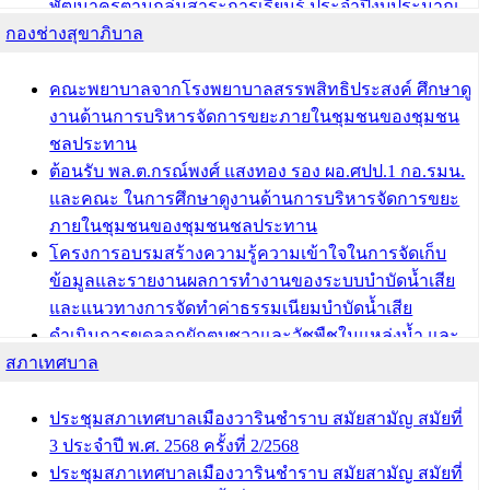
พัฒนาครูตามกลุ่มสาระการเรียนรู้ ประจำปีงบประมาณ
กองช่างสุขาภิบาล
พ.ศ. 2568
ผอ.กองการศึกษา เทศบาลเมืองวารินชำราบ เข้ารับโล่
รางวัลผู้อำนวยการสำนัก/กองการศึกษาดีเด่น ในงาน
คณะพยาบาลจากโรงพยาบาลสรรพสิทธิประสงค์ ศึกษาดู
แข่งขันทักษะทางวิชาการและงานมหกรรมการจัดการ
งานด้านการบริหารจัดการขยะภายในชุมชนของชุมชน
ศึกษาท้องถิ่น ระดับประเทศครั้งที่ 14 ประจำปี 2568
ชลประทาน
ต้อนรับ พล.ต.กรณ์พงศ์ แสงทอง รอง ผอ.ศปป.1 กอ.รมน.
บทความ อื่นๆ ...
และคณะ ในการศึกษาดูงานด้านการบริหารจัดการขยะ
ภายในชุมชนของชุมชนชลประทาน
โครงการอบรมสร้างความรู้ความเข้าใจในการจัดเก็บ
ข้อมูลและรายงานผลการทำงานของระบบบำบัดน้ำเสีย
และแนวทางการจัดทำค่าธรรมเนียมบำบัดน้ำเสีย
ดำเนินการขุดลอกผักตบชวาและวัชพืชในแหล่งน้ำ และ
สภาเทศบาล
พัฒนาฟื้นฟูและแก้ไขปัญหาแหล่งน้ำสาธารณะภายใน
ชุมชนท่าบ้งมั่ง
ดำเนินการขุดลอกผักตบชวาและวัชพืชในแหล่งน้ำ และ
ประชุมสภาเทศบาลเมืองวารินชำราบ สมัยสามัญ สมัยที่
พัฒนาฟื้นฟูและแก้ไขปัญหาแหล่งน้ำสาธารณะภายชุม
3 ประจำปี พ.ศ. 2568 ครั้งที่ 2/2568
ชนท่าบ้งมั่ง
ประชุมสภาเทศบาลเมืองวารินชำราบ สมัยสามัญ สมัยที่