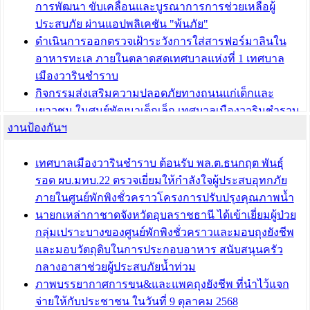
การพัฒนา ขับเคลื่อนและบูรณาการการช่วยเหลือผู้
ประสบภัย ผ่านแอปพลิเคชัน "พ้นภัย"
ดำเนินการออกตรวจเฝ้าระวังการใส่สารฟอร์มาลินใน
อาหารทะเล ภายในตลาดสดเทศบาลแห่งที่ 1 เทศบาล
เมืองวารินชำราบ
กิจกรรมส่งเสริมความปลอดภัยทางถนนแก่เด็กและ
เยาวชน ในศูนย์พัฒนาเด็กเล็ก เทศบาลเมืองวารินชำราบ
งานป้องกันฯ
เทศบาลเมืองวารินชำราบ ร่วมประชุมปรึกษาหารือการ
ขับเคลื่อนสังคมผู้สูงวัยขององค์กรปกครองส่วนท้องถิ่น
เทศบาลเมืองวารินชำราบ ต้อนรับ พล.ต.ธนกฤต พันธุ์
บทความ อื่นๆ ...
รอด ผบ.มทบ.22 ตรวจเยี่ยมให้กำลังใจผู้ประสบอุทกภัย
ภายในศูนย์พักพิงชั่วคราวโครงการปรับปรุงคุณภาพน้ำ
นายกเหล่ากาชาดจังหวัดอุบลราชธานี ได้เข้าเยี่ยมผู้ป่วย
กลุ่มเปราะบางของศูนย์พักพิงชั่วคราวและมอบถุงยังชีพ
และมอบวัตถุดิบในการประกอบอาหาร สนับสนุนครัว
กลางอาสาช่วยผู้ประสบภัยน้ำท่วม
ภาพบรรยากาศการขน&และแพคถุงยังชีพ ที่นำไว้แจก
จ่ายให้กับประชาชน ในวันที่ 9 ตุลาคม 2568