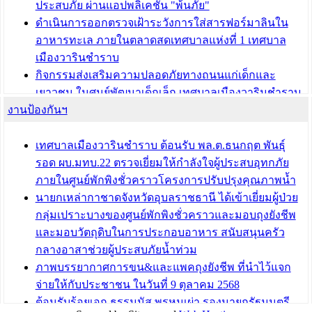
ประสบภัย ผ่านแอปพลิเคชัน "พ้นภัย"
ดำเนินการออกตรวจเฝ้าระวังการใส่สารฟอร์มาลินใน
อาหารทะเล ภายในตลาดสดเทศบาลแห่งที่ 1 เทศบาล
เมืองวารินชำราบ
กิจกรรมส่งเสริมความปลอดภัยทางถนนแก่เด็กและ
เยาวชน ในศูนย์พัฒนาเด็กเล็ก เทศบาลเมืองวารินชำราบ
งานป้องกันฯ
เทศบาลเมืองวารินชำราบ ร่วมประชุมปรึกษาหารือการ
ขับเคลื่อนสังคมผู้สูงวัยขององค์กรปกครองส่วนท้องถิ่น
เทศบาลเมืองวารินชำราบ ต้อนรับ พล.ต.ธนกฤต พันธุ์
บทความ อื่นๆ ...
รอด ผบ.มทบ.22 ตรวจเยี่ยมให้กำลังใจผู้ประสบอุทกภัย
ภายในศูนย์พักพิงชั่วคราวโครงการปรับปรุงคุณภาพน้ำ
นายกเหล่ากาชาดจังหวัดอุบลราชธานี ได้เข้าเยี่ยมผู้ป่วย
กลุ่มเปราะบางของศูนย์พักพิงชั่วคราวและมอบถุงยังชีพ
และมอบวัตถุดิบในการประกอบอาหาร สนับสนุนครัว
กลางอาสาช่วยผู้ประสบภัยน้ำท่วม
ภาพบรรยากาศการขน&และแพคถุงยังชีพ ที่นำไว้แจก
จ่ายให้กับประชาชน ในวันที่ 9 ตุลาคม 2568
ต้อนรับร้อยเอก ธรรมนัส พรหมเผ่า รองนายกรัฐมนตรี