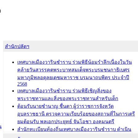
ง
สำนักปลัดฯ
เทศบาลเมืองวารินชำราบ ร่วมพิธีน้อมรำลึกเนื่องในวัน
คล้ายวันสวรรคตพระบาทสมเด็จพระบรมชนกาธิเบศร
มหาภูมิพลอดุลยเดชมหาราช บรมนาถบพิตร ประจำปี
2568
เทศบาลเมืองวารินชำราบ ร่วมพิธีเชิญสิ่งของ
พระราชทานและสิ่งของพระราชทานสำหรับเด็ก
ต้อนรับนายชำนาญ ชื่นตา ผู้ว่าราชการจังหวัด
อุบลราชธานี ตรวจความเรียบร้อยของสถานที่ในการเตรี
ยมต้อนรับ พลเอกประยุทธ์ จันโอชา องคมนตรี
น
สำนักทะเบียนท้องถิ่นเทศบาลเมืองวารินชำราบ ดำเนิน
การมอบทะเบียนบ้าน ทร.14 และบัตรประจำตัวประชาชน