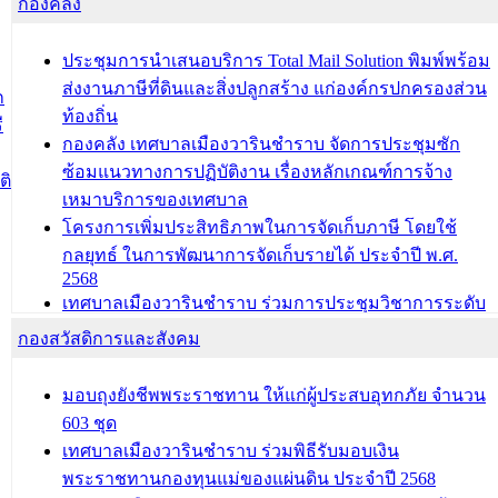
กองคลัง
บุคคลประเภท 8 แก่บุคคลที่ได้รับการเพิ่มชื่อในทะเบียน
บ้าน (ท.ร.14) กรณีคนไม่มีสัญชาติไทยได้รับอนุญาตให้มี
ประชุมการนำเสนอบริการ Total Mail Solution พิมพ์พร้อม
ถิ่นที่อยู่
ส่งงานภาษีที่ดินและสิ่งปลูกสร้าง แก่องค์กรปกครองส่วน
ก
ประชุมคณะกรรมการประเมินผลการควบคุมภายในของ
ท้องถิ่น
ี
สำนัก/กอง/โรงเรียน/ศูนย์พัฒนาเด็กเล็ก/สถานธนานุบาล
กองคลัง เทศบาลเมืองวารินชำราบ จัดการประชุมซัก
ซ้อมแนวทางการปฏิบัติงาน เรื่องหลักเกณฑ์การจ้าง
บทความ อื่นๆ ...
ติ
เหมาบริการของเทศบาล
โครงการเพิ่มประสิทธิภาพในการจัดเก็บภาษี โดยใช้
กลยุทธ์ ในการพัฒนาการจัดเก็บรายได้ ประจำปี พ.ศ.
2568
เทศบาลเมืองวารินชำราบ ร่วมการประชุมวิชาการระดับ
นานาชาติและนิทรรศการด้านนวัตกรรมท้องถิ่น 2568
กองสวัสดิการและสังคม
และรับรางวัลทีมนักวิจัยดีเด่นจากนวัตกรรมโครงการ
ทะเบียนภาษีป้าย
มอบถุงยังชีพพระราชทาน ให้แก่ผู้ประสบอุทกภัย จำนวน
ประชุมผู้เช่าอาคารพาณิชย์ บริเวณถนนเกษมสุขและ
603 ชุด
ถนนประทุมเทพภักดี
เทศบาลเมืองวารินชำราบ ร่วมพิธีรับมอบเงิน
พระราชทานกองทุนแม่ของแผ่นดิน ประจำปี 2568
บทความ อื่นๆ ...