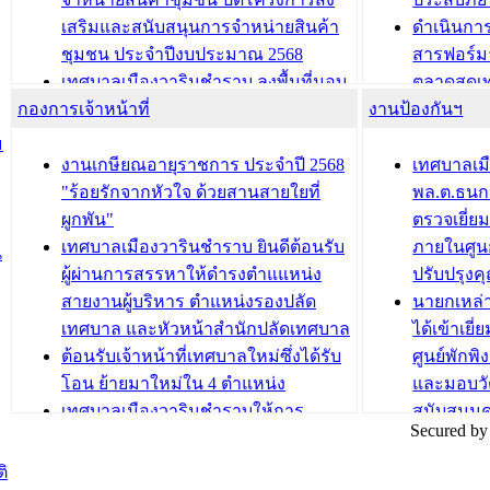
เสริมและสนับสนุนการจำหน่ายสินค้า
ดำเนินกา
บทความ อื่นๆ ...
บทความ อื่นๆ ..
ชุมชน ประจำปีงบประมาณ 2568
สารฟอร์ม
เทศบาลเมืองวารินชำราบ ลงพื้นที่มอบ
ตลาดสดเทศ
กองการเจ้าหน้าที่
น้ำดื่มแก่ผู้พักอาศัย ณ ศูนย์พักพิง
งานป้องกันฯ
วารินชำร
ชั่วคราว
กิจกรรมส
ม
กองสวัสดิการสังคม เทศบาลเมือง
ถนนแก่เด
งานเกษียณอายุราชการ ประจำปี 2568
เทศบาลเม
วารินชำราบ จัดโครงการอบรมอาชีพ
เด็กเล็ก 
"ร้อยรักจากหัวใจ ด้วยสานสายใยที่
พล.ต.ธนกฤ
ระยะสั้น ประจำปี 2568 (หลักสูตรการ
เทศบาลเม
ผูกพัน"
ตรวจเยี่ย
ถักทอผลิตภัณฑ์จากถุงพลาสติก)
ปรึกษาหาร
เทศบาลเมืองวารินชำราบ ยินดีต้อนรับ
ภายในศูนย
น
วัยขององค
ผู้ผ่านการสรรหาให้ดำรงตำแแหน่ง
ปรับปรุงค
บทความ อื่นๆ ...
สายงานผู้บริหาร ตำแหน่งรองปลัด
นายกเหล่
บทความ อื่นๆ ..
เทศบาล และหัวหน้าสำนักปลัดเทศบาล
ได้เข้าเยี
ต้อนรับเจ้าหน้าที่เทศบาลใหม่ซึ่งได้รับ
ศูนย์พักพ
โอน ย้ายมาใหม่ใน 4 ตำแหน่ง
และมอบวั
เทศบาลเมืองวารินชำราบให้การ
สนับสนุน
Secured by
ต้อนรับพนักงานเทศบาลผู้ผ่านการ
ภัยน้ำท่ว
สรรหาให้ดำรงตำแหน่งสายงานผู้
ภาพบรรย
ิ