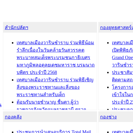
สำนักปลัดฯ
กองยุทธศาสตร
เทศบาลเมืองวารินชำราบ ร่วมพิธีน้อม
เทศบาลเมื
รำลึกเนื่องในวันคล้ายวันสวรรคต
เปิดพิพิธ
พระบาทสมเด็จพระบรมชนกาธิเบศร
Grand Ope
มหาภูมิพลอดุลยเดชมหาราช บรมนาถ
วารินชำร
บพิตร ประจำปี 2568
ประชาสัมพ
เทศบาลเมืองวารินชำราบ ร่วมพิธีเชิญ
ติดตามสถ
สิ่งของพระราชทานและสิ่งของ
โครงการอ
พระราชทานสำหรับเด็ก
เข้าใจใน
ต้อนรับนายชำนาญ ชื่นตา ผู้ว่า
ประจำปี 2
น
ราชการจังหวัดอุบลราชธานี ตรวจ
ประชุมคณ
กองคลัง
ความเรียบร้อยของสถานที่ในการเตรี
กองช่าง
ความเสี่ย
ยมต้อนรับ พลเอกประยุทธ์ จันโอชา
ประจำปี 25
องคมนตรี
ประชุมทีมว
ประชุมการนำเสนอบริการ Total Mail
เทศบาลเม