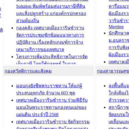
สำนักทะเบียนท้องถิ่นเทศบาลเมือง
ชีวา สร้าง
Solution พิมพ์พร้อมส่งงานภาษีที่ดิน
หารือแนว
ก
วารินชำราบ ดำเนินการมอบทะเบียน
ขับเคลื่อ
และสิ่งปลูกสร้าง แก่องค์กรปกครอง
ผังเมืองร
ี
บ้าน ทร.14 และบัตรประจำตัว
“เมืองแห่ง
ส่วนท้องถิ่น
วารินชำร
Meeting
ประชาชนบุคคลประเภท 8 แก่บุคคลที่
กองคลัง เทศบาลเมืองวารินชำราบ
ติ
บทความ อื่นๆ ..
นักศึกษา
ได้รับการเพิ่มชื่อในทะเบียนบ้าน
จัดการประชุมซักซ้อมแนวทางการ
ม.อุบลรา
(ท.ร.14) กรณีคนไม่มีสัญชาติไทยได้รับ
ปฏิบัติงาน เรื่องหลักเกณฑ์การจ้าง
การรับฟั
อนุญาตให้มีถิ่นที่อยู่
เหมาบริการของเทศบาล
ผังเมือง
ประชุมคณะกรรมการประเมินผลการ
โครงการเพิ่มประสิทธิภาพในการจัด
เทศบาลเม
ควบคุมภายในของ สำนัก/กอง/
เก็บภาษี โดยใช้กลยุทธ์ ในการ
โครงการจ
โรงเรียน/ศูนย์พัฒนาเด็กเล็ก/สถานธนา
กองสวัสดิการและสังคม
พัฒนาการจัดเก็บรายได้ ประจำปี พ.ศ.
กองสาธารณสุ
สัญญาณบ
2568
นุบาล
เทศบาลเมืองวารินชำราบ ร่วมการ
เทศบาลเม
มอบถุงยังชีพพระราชทาน ให้แก่ผู้
ลงพื้นที
บทความ อื่นๆ ...
ประชุมวิชาการระดับนานาชาติและ
รับฟังควา
ประสบอุทกภัย จำนวน 603 ชุด
ใกล้เคียง
นิทรรศการด้านนวัตกรรมท้องถิ่น 2568
ผังเมืองร
เทศบาลเมืองวารินชำราบ ร่วมพิธีรับ
สำรวจคว
และรับรางวัลทีมนักวิจัยดีเด่นจาก
วารินชำราบ
มอบเงินพระราชทานกองทุนแม่ของ
สถานีกาชา
นวัตกรรมโครงการทะเบียนภาษีป้าย
เทศบาลเม
แผ่นดิน ประจำปี 2568
จัดอบรมให
ประชุมผู้เช่าอาคารพาณิชย์ บริเวณ
ซักซ้อมแ
เทศบาลเมืองวารินชำราบ จัดกิจกรรม
เคลื่อนแล
ถนนเกษมสุขและถนนประทุมเทพภักดี
ประโยชน์ใน
จำหน่ายสินค้าชุมชน ปิดโครงการส่ง
ประสบภัย 