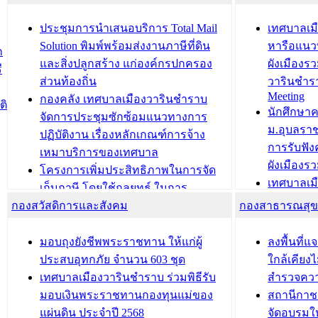
ยมต้อนรับ พลเอกประยุทธ์ จันโอชา
ประจำปี 25
องคมนตรี
ประชุมทีมว
ประชุมการนำเสนอบริการ Total Mail
เทศบาลเม
สำนักทะเบียนท้องถิ่นเทศบาลเมือง
ชีวา สร้าง
Solution พิมพ์พร้อมส่งงานภาษีที่ดิน
หารือแนว
ก
วารินชำราบ ดำเนินการมอบทะเบียน
ขับเคลื่อ
และสิ่งปลูกสร้าง แก่องค์กรปกครอง
ผังเมืองร
ี
บ้าน ทร.14 และบัตรประจำตัว
“เมืองแห่ง
ส่วนท้องถิ่น
วารินชำร
Meeting
ประชาชนบุคคลประเภท 8 แก่บุคคลที่
กองคลัง เทศบาลเมืองวารินชำราบ
ติ
บทความ อื่นๆ ..
นักศึกษา
ได้รับการเพิ่มชื่อในทะเบียนบ้าน
จัดการประชุมซักซ้อมแนวทางการ
ม.อุบลรา
(ท.ร.14) กรณีคนไม่มีสัญชาติไทยได้รับ
ปฏิบัติงาน เรื่องหลักเกณฑ์การจ้าง
การรับฟั
อนุญาตให้มีถิ่นที่อยู่
เหมาบริการของเทศบาล
ผังเมือง
ประชุมคณะกรรมการประเมินผลการ
โครงการเพิ่มประสิทธิภาพในการจัด
เทศบาลเม
ควบคุมภายในของ สำนัก/กอง/
เก็บภาษี โดยใช้กลยุทธ์ ในการ
โครงการจ
โรงเรียน/ศูนย์พัฒนาเด็กเล็ก/สถานธนา
กองสวัสดิการและสังคม
พัฒนาการจัดเก็บรายได้ ประจำปี พ.ศ.
กองสาธารณสุ
สัญญาณบ
2568
นุบาล
เทศบาลเมืองวารินชำราบ ร่วมการ
เทศบาลเม
มอบถุงยังชีพพระราชทาน ให้แก่ผู้
ลงพื้นที
บทความ อื่นๆ ...
ประชุมวิชาการระดับนานาชาติและ
รับฟังควา
ประสบอุทกภัย จำนวน 603 ชุด
ใกล้เคียง
นิทรรศการด้านนวัตกรรมท้องถิ่น 2568
ผังเมืองร
เทศบาลเมืองวารินชำราบ ร่วมพิธีรับ
สำรวจคว
และรับรางวัลทีมนักวิจัยดีเด่นจาก
วารินชำราบ
มอบเงินพระราชทานกองทุนแม่ของ
สถานีกาชา
นวัตกรรมโครงการทะเบียนภาษีป้าย
เทศบาลเม
แผ่นดิน ประจำปี 2568
จัดอบรมให