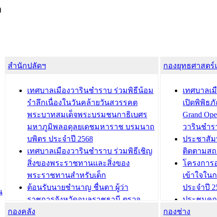
ง
สำนักปลัดฯ
กองยุทธศาสตร
เทศบาลเมืองวารินชำราบ ร่วมพิธีน้อม
เทศบาลเมื
รำลึกเนื่องในวันคล้ายวันสวรรคต
เปิดพิพิธ
พระบาทสมเด็จพระบรมชนกาธิเบศร
Grand Ope
มหาภูมิพลอดุลยเดชมหาราช บรมนาถ
วารินชำร
บพิตร ประจำปี 2568
ประชาสัมพ
เทศบาลเมืองวารินชำราบ ร่วมพิธีเชิญ
ติดตามสถ
สิ่งของพระราชทานและสิ่งของ
โครงการอ
พระราชทานสำหรับเด็ก
เข้าใจใน
ต้อนรับนายชำนาญ ชื่นตา ผู้ว่า
ประจำปี 2
น
ราชการจังหวัดอุบลราชธานี ตรวจ
ประชุมคณ
กองคลัง
ความเรียบร้อยของสถานที่ในการเตรี
กองช่าง
ความเสี่ย