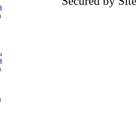
Secured by Si
สรรหาให้ดำรงตำแหน่งสายงานผู้
ภาพบรรย
ิ
บริหาร จำนวน 4 ท่าน
ยังชีพ ที
อ
ต้อนรับเจ้าหน้าที่เทศบาลใหม่ซึ่งได้รับ
ในวันที่ 9
โอน ย้ายมาใหม่ใน 2 ตำแหน่ง
ต้อนรับร้
รองนายกร
บทความ อื่นๆ ...
กระทรวงเ
ติดตามสถา
ม
อุบลราชธ
ิ
สส.กิตติ์
อ
สิริ และน
ยังชีพมาม
ท่วมในพื้
อ
บทความ อื่นๆ ..