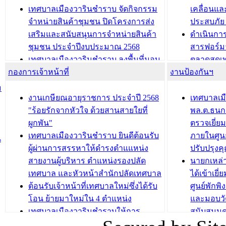
ประชุมผู้เช่าอาคารพาณิชย์ บริเวณ
ซักซ้อมแ
เทศบาลเมืองวารินชำราบ จัดกิจกรรม
เคลื่อนแล
ถนนเกษมสุขและถนนประทุมเทพภักดี
ประโยชน์ใน
จำหน่ายสินค้าชุมชน ปิดโครงการส่ง
ประสบภัย 
เสริมและสนับสนุนการจำหน่ายสินค้า
ดำเนินกา
บทความ อื่นๆ ...
บทความ อื่นๆ ..
ชุมชน ประจำปีงบประมาณ 2568
สารฟอร์ม
เทศบาลเมืองวารินชำราบ ลงพื้นที่มอบ
ตลาดสดเทศ
กองการเจ้าหน้าที่
น้ำดื่มแก่ผู้พักอาศัย ณ ศูนย์พักพิง
งานป้องกันฯ
วารินชำร
ชั่วคราว
กิจกรรมส
ม
กองสวัสดิการสังคม เทศบาลเมือง
ถนนแก่เด
งานเกษียณอายุราชการ ประจำปี 2568
เทศบาลเม
วารินชำราบ จัดโครงการอบรมอาชีพ
เด็กเล็ก 
"ร้อยรักจากหัวใจ ด้วยสานสายใยที่
พล.ต.ธนกฤ
ระยะสั้น ประจำปี 2568 (หลักสูตรการ
เทศบาลเม
ผูกพัน"
ตรวจเยี่ย
ถักทอผลิตภัณฑ์จากถุงพลาสติก)
ปรึกษาหาร
เทศบาลเมืองวารินชำราบ ยินดีต้อนรับ
ภายในศูนย
น
วัยขององค
ผู้ผ่านการสรรหาให้ดำรงตำแแหน่ง
ปรับปรุงค
บทความ อื่นๆ ...
สายงานผู้บริหาร ตำแหน่งรองปลัด
นายกเหล่
บทความ อื่นๆ ..
เทศบาล และหัวหน้าสำนักปลัดเทศบาล
ได้เข้าเยี
ต้อนรับเจ้าหน้าที่เทศบาลใหม่ซึ่งได้รับ
ศูนย์พักพ
โอน ย้ายมาใหม่ใน 4 ตำแหน่ง
และมอบวั
เทศบาลเมืองวารินชำราบให้การ
สนับสนุน
ต้อนรับพนักงานเทศบาลผู้ผ่านการ
ภัยน้ำท่ว