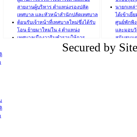
บทความ อื่นๆ ...
สายงานผู้บริหาร ตำแหน่งรองปลัด
นายกเหล่
บทความ อื่นๆ ..
เทศบาล และหัวหน้าสำนักปลัดเทศบาล
ได้เข้าเยี
ต้อนรับเจ้าหน้าที่เทศบาลใหม่ซึ่งได้รับ
ศูนย์พักพ
โอน ย้ายมาใหม่ใน 4 ตำแหน่ง
และมอบวั
เทศบาลเมืองวารินชำราบให้การ
สนับสนุน
Secured by Si
ต้อนรับพนักงานเทศบาลผู้ผ่านการ
ภัยน้ำท่ว
สรรหาให้ดำรงตำแหน่งสายงานผู้
ภาพบรรย
ิ
บริหาร จำนวน 4 ท่าน
ยังชีพ ที
อ
ต้อนรับเจ้าหน้าที่เทศบาลใหม่ซึ่งได้รับ
ในวันที่ 9
โอน ย้ายมาใหม่ใน 2 ตำแหน่ง
ต้อนรับร้
รองนายกร
บทความ อื่นๆ ...
กระทรวงเ
ติดตามสถา
ม
อุบลราชธ
ิ
สส.กิตติ์
อ
สิริ และน
ยังชีพมาม
ท่วมในพื้