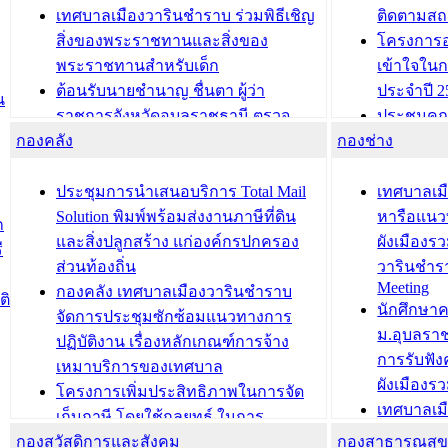
เทศบาลเมืองวารินชำราบ ร่วมพิธีเชิญ
ติดตามสถ
สิ่งของพระราชทานและสิ่งของ
โครงการอ
พระราชทานสำหรับเด็ก
เข้าใจใน
ต้อนรับนายชำนาญ ชื่นตา ผู้ว่า
ประจำปี 2
น
ราชการจังหวัดอุบลราชธานี ตรวจ
ประชุมคณ
กองคลัง
ความเรียบร้อยของสถานที่ในการเตรี
กองช่าง
ความเสี่ย
ยมต้อนรับ พลเอกประยุทธ์ จันโอชา
ประจำปี 25
องคมนตรี
ประชุมทีมว
ประชุมการนำเสนอบริการ Total Mail
เทศบาลเม
สำนักทะเบียนท้องถิ่นเทศบาลเมือง
ชีวา สร้าง
Solution พิมพ์พร้อมส่งงานภาษีที่ดิน
หารือแนว
ก
วารินชำราบ ดำเนินการมอบทะเบียน
ขับเคลื่อ
และสิ่งปลูกสร้าง แก่องค์กรปกครอง
ผังเมืองร
ี
บ้าน ทร.14 และบัตรประจำตัว
“เมืองแห่ง
ส่วนท้องถิ่น
วารินชำร
Meeting
ประชาชนบุคคลประเภท 8 แก่บุคคลที่
กองคลัง เทศบาลเมืองวารินชำราบ
ติ
บทความ อื่นๆ ..
นักศึกษา
ได้รับการเพิ่มชื่อในทะเบียนบ้าน
จัดการประชุมซักซ้อมแนวทางการ
ม.อุบลรา
(ท.ร.14) กรณีคนไม่มีสัญชาติไทยได้รับ
ปฏิบัติงาน เรื่องหลักเกณฑ์การจ้าง
การรับฟั
อนุญาตให้มีถิ่นที่อยู่
เหมาบริการของเทศบาล
ผังเมือง
ประชุมคณะกรรมการประเมินผลการ
โครงการเพิ่มประสิทธิภาพในการจัด
เทศบาลเม
ควบคุมภายในของ สำนัก/กอง/
เก็บภาษี โดยใช้กลยุทธ์ ในการ
โครงการจ
โรงเรียน/ศูนย์พัฒนาเด็กเล็ก/สถานธนา
กองสวัสดิการและสังคม
พัฒนาการจัดเก็บรายได้ ประจำปี พ.ศ.
กองสาธารณสุ