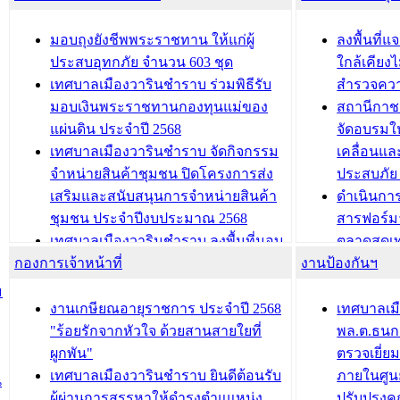
สัญญาณบ
2568
นุบาล
เทศบาลเมืองวารินชำราบ ร่วมการ
เทศบาลเม
มอบถุงยังชีพพระราชทาน ให้แก่ผู้
ลงพื้นที
บทความ อื่นๆ ...
ประชุมวิชาการระดับนานาชาติและ
รับฟังควา
ประสบอุทกภัย จำนวน 603 ชุด
ใกล้เคียง
นิทรรศการด้านนวัตกรรมท้องถิ่น 2568
ผังเมืองร
เทศบาลเมืองวารินชำราบ ร่วมพิธีรับ
สำรวจคว
และรับรางวัลทีมนักวิจัยดีเด่นจาก
วารินชำราบ
มอบเงินพระราชทานกองทุนแม่ของ
สถานีกาชา
นวัตกรรมโครงการทะเบียนภาษีป้าย
เทศบาลเม
แผ่นดิน ประจำปี 2568
จัดอบรมให
ประชุมผู้เช่าอาคารพาณิชย์ บริเวณ
ซักซ้อมแ
เทศบาลเมืองวารินชำราบ จัดกิจกรรม
เคลื่อนแล
ถนนเกษมสุขและถนนประทุมเทพภักดี
ประโยชน์ใน
จำหน่ายสินค้าชุมชน ปิดโครงการส่ง
ประสบภัย 
เสริมและสนับสนุนการจำหน่ายสินค้า
ดำเนินกา
บทความ อื่นๆ ...
บทความ อื่นๆ ..
ชุมชน ประจำปีงบประมาณ 2568
สารฟอร์ม
เทศบาลเมืองวารินชำราบ ลงพื้นที่มอบ
ตลาดสดเทศ
กองการเจ้าหน้าที่
น้ำดื่มแก่ผู้พักอาศัย ณ ศูนย์พักพิง
งานป้องกันฯ
วารินชำร
ชั่วคราว
กิจกรรมส
ม
กองสวัสดิการสังคม เทศบาลเมือง
ถนนแก่เด
งานเกษียณอายุราชการ ประจำปี 2568
เทศบาลเม
วารินชำราบ จัดโครงการอบรมอาชีพ
เด็กเล็ก 
"ร้อยรักจากหัวใจ ด้วยสานสายใยที่
พล.ต.ธนกฤ
ระยะสั้น ประจำปี 2568 (หลักสูตรการ
เทศบาลเม
ผูกพัน"
ตรวจเยี่ย
ถักทอผลิตภัณฑ์จากถุงพลาสติก)
ปรึกษาหาร
เทศบาลเมืองวารินชำราบ ยินดีต้อนรับ
ภายในศูนย
น
วัยขององค
ผู้ผ่านการสรรหาให้ดำรงตำแแหน่ง
ปรับปรุงค