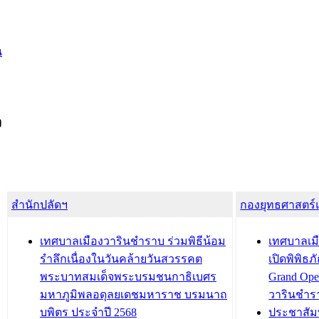
น
ง
สำนักปลัดฯ
กองยุทธศาสตร
เทศบาลเมืองวารินชำราบ ร่วมพิธีน้อม
เทศบาลเมื
รำลึกเนื่องในวันคล้ายวันสวรรคต
เปิดพิพิธ
พระบาทสมเด็จพระบรมชนกาธิเบศร
Grand Ope
มหาภูมิพลอดุลยเดชมหาราช บรมนาถ
วารินชำร
บพิตร ประจำปี 2568
ประชาสัมพ