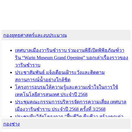
กองยุทธศาสตร์และงบประมาณ
เทศบาลเมืองวารินชำราบ ร่วมงานพิธีเปิดพิพิธภัณฑ์วา
ริน “Warin Museum Grand Opening” บอกเล่าเรื่องราวของ
วารินชำราบ
ประชาสัมพันธ์ แจ้งเตือนเฝ้าระวังและติดตาม
สถานการณ์น้ำอย่างใกล้ชิด
โครงการอบรมให้ความรู้และความเข้าใจในการใช้
เทคโนโลยีสารสนเทศ ประจำปี 2568
ประชุมคณะกรรมการบริหารจัดการความเสี่ยง เทศบาล
เมืองวารินชำราบ ประจำปี 2568 ครั้งที่ 3/2568
ประชุมทีมวิจัยโครงการ “ฟื้นชีวิต คืนชีวา สร้างคุณค่า
กองช่าง
เมืองวาริน” เพื่อร่วมขับเคลื่อนเมืองวารินชำราบให้เป็น
“เมืองแห่งการเรียนรู้”