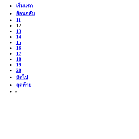
เริ่มแรก
ย้อนกลับ
11
12
13
14
15
16
17
18
19
20
ถัดไป
สุดท้าย
»