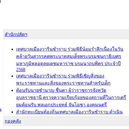
ง
สำนักปลัดฯ
เทศบาลเมืองวารินชำราบ ร่วมพิธีน้อมรำลึกเนื่องในวัน
คล้ายวันสวรรคตพระบาทสมเด็จพระบรมชนกาธิเบศร
มหาภูมิพลอดุลยเดชมหาราช บรมนาถบพิตร ประจำปี
2568
เทศบาลเมืองวารินชำราบ ร่วมพิธีเชิญสิ่งของ
พระราชทานและสิ่งของพระราชทานสำหรับเด็ก
ต้อนรับนายชำนาญ ชื่นตา ผู้ว่าราชการจังหวัด
อุบลราชธานี ตรวจความเรียบร้อยของสถานที่ในการเตรี
ยมต้อนรับ พลเอกประยุทธ์ จันโอชา องคมนตรี
น
สำนักทะเบียนท้องถิ่นเทศบาลเมืองวารินชำราบ ดำเนิน
การมอบทะเบียนบ้าน ทร.14 และบัตรประจำตัวประชาชน
กองคลัง
บุคคลประเภท 8 แก่บุคคลที่ได้รับการเพิ่มชื่อในทะเบียน