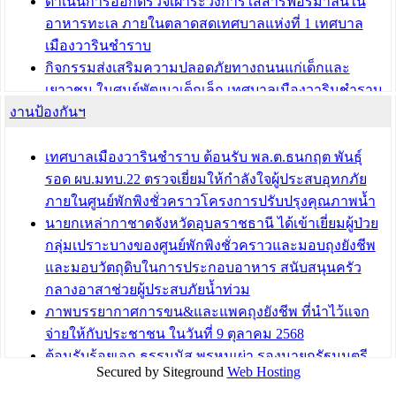
ดำเนินการออกตรวจเฝ้าระวังการใส่สารฟอร์มาลินใน
อาหารทะเล ภายในตลาดสดเทศบาลแห่งที่ 1 เทศบาล
เมืองวารินชำราบ
กิจกรรมส่งเสริมความปลอดภัยทางถนนแก่เด็กและ
เยาวชน ในศูนย์พัฒนาเด็กเล็ก เทศบาลเมืองวารินชำราบ
งานป้องกันฯ
เทศบาลเมืองวารินชำราบ ร่วมประชุมปรึกษาหารือการ
ขับเคลื่อนสังคมผู้สูงวัยขององค์กรปกครองส่วนท้องถิ่น
เทศบาลเมืองวารินชำราบ ต้อนรับ พล.ต.ธนกฤต พันธุ์
บทความ อื่นๆ ...
รอด ผบ.มทบ.22 ตรวจเยี่ยมให้กำลังใจผู้ประสบอุทกภัย
ภายในศูนย์พักพิงชั่วคราวโครงการปรับปรุงคุณภาพน้ำ
นายกเหล่ากาชาดจังหวัดอุบลราชธานี ได้เข้าเยี่ยมผู้ป่วย
กลุ่มเปราะบางของศูนย์พักพิงชั่วคราวและมอบถุงยังชีพ
และมอบวัตถุดิบในการประกอบอาหาร สนับสนุนครัว
กลางอาสาช่วยผู้ประสบภัยน้ำท่วม
ภาพบรรยากาศการขน&และแพคถุงยังชีพ ที่นำไว้แจก
จ่ายให้กับประชาชน ในวันที่ 9 ตุลาคม 2568
ต้อนรับร้อยเอก ธรรมนัส พรหมเผ่า รองนายกรัฐมนตรี
Secured by Siteground
Web Hosting
และรัฐมนตรีว่าการกระทรวงเกษตรและสหกรณ์ ลงพื้นที่