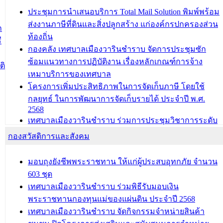
บ้าน (ท.ร.14) กรณีคนไม่มีสัญชาติไทยได้รับอนุญาตให้มี
ประชุมการนำเสนอบริการ Total Mail Solution พิมพ์พร้อม
ถิ่นที่อยู่
ส่งงานภาษีที่ดินและสิ่งปลูกสร้าง แก่องค์กรปกครองส่วน
ก
ประชุมคณะกรรมการประเมินผลการควบคุมภายในของ
ท้องถิ่น
ี
สำนัก/กอง/โรงเรียน/ศูนย์พัฒนาเด็กเล็ก/สถานธนานุบาล
กองคลัง เทศบาลเมืองวารินชำราบ จัดการประชุมซัก
ซ้อมแนวทางการปฏิบัติงาน เรื่องหลักเกณฑ์การจ้าง
บทความ อื่นๆ ...
ติ
เหมาบริการของเทศบาล
โครงการเพิ่มประสิทธิภาพในการจัดเก็บภาษี โดยใช้
กลยุทธ์ ในการพัฒนาการจัดเก็บรายได้ ประจำปี พ.ศ.
2568
เทศบาลเมืองวารินชำราบ ร่วมการประชุมวิชาการระดับ
นานาชาติและนิทรรศการด้านนวัตกรรมท้องถิ่น 2568
กองสวัสดิการและสังคม
และรับรางวัลทีมนักวิจัยดีเด่นจากนวัตกรรมโครงการ
ทะเบียนภาษีป้าย
มอบถุงยังชีพพระราชทาน ให้แก่ผู้ประสบอุทกภัย จำนวน
ประชุมผู้เช่าอาคารพาณิชย์ บริเวณถนนเกษมสุขและ
603 ชุด
ถนนประทุมเทพภักดี
เทศบาลเมืองวารินชำราบ ร่วมพิธีรับมอบเงิน
พระราชทานกองทุนแม่ของแผ่นดิน ประจำปี 2568
บทความ อื่นๆ ...
เทศบาลเมืองวารินชำราบ จัดกิจกรรมจำหน่ายสินค้า