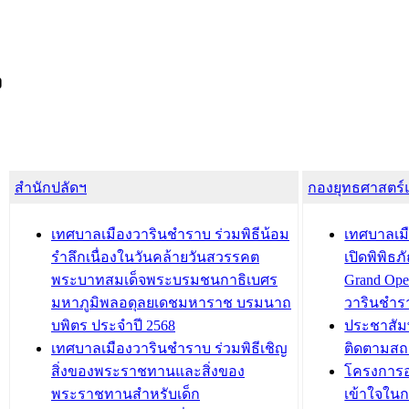
ง
สำนักปลัดฯ
กองยุทธศาสตร
เทศบาลเมืองวารินชำราบ ร่วมพิธีน้อม
เทศบาลเมื
รำลึกเนื่องในวันคล้ายวันสวรรคต
เปิดพิพิธ
พระบาทสมเด็จพระบรมชนกาธิเบศร
Grand Ope
มหาภูมิพลอดุลยเดชมหาราช บรมนาถ
วารินชำร
บพิตร ประจำปี 2568
ประชาสัมพ
เทศบาลเมืองวารินชำราบ ร่วมพิธีเชิญ
ติดตามสถ
สิ่งของพระราชทานและสิ่งของ
โครงการอ
พระราชทานสำหรับเด็ก
เข้าใจใน