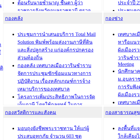
ต้อนรับนายชำนาญ ชื่นตา ผู้ว่า
ประจำปี 2
น
ราชการจังหวัดอุบลราชธานี ตรวจ
ประชุมคณ
กองคลัง
ความเรียบร้อยของสถานที่ในการเตรี
กองช่าง
ความเสี่ย
ยมต้อนรับ พลเอกประยุทธ์ จันโอชา
ประจำปี 25
องคมนตรี
ประชุมทีมว
ประชุมการนำเสนอบริการ Total Mail
เทศบาลเม
สำนักทะเบียนท้องถิ่นเทศบาลเมือง
ชีวา สร้าง
Solution พิมพ์พร้อมส่งงานภาษีที่ดิน
หารือแนว
ก
วารินชำราบ ดำเนินการมอบทะเบียน
ขับเคลื่อ
และสิ่งปลูกสร้าง แก่องค์กรปกครอง
ผังเมืองร
ี
บ้าน ทร.14 และบัตรประจำตัว
“เมืองแห่ง
ส่วนท้องถิ่น
วารินชำร
Meeting
ประชาชนบุคคลประเภท 8 แก่บุคคลที่
กองคลัง เทศบาลเมืองวารินชำราบ
ติ
บทความ อื่นๆ ..
นักศึกษา
ได้รับการเพิ่มชื่อในทะเบียนบ้าน
จัดการประชุมซักซ้อมแนวทางการ
ม.อุบลรา
(ท.ร.14) กรณีคนไม่มีสัญชาติไทยได้รับ
ปฏิบัติงาน เรื่องหลักเกณฑ์การจ้าง
การรับฟั
อนุญาตให้มีถิ่นที่อยู่
เหมาบริการของเทศบาล
ผังเมือง
ประชุมคณะกรรมการประเมินผลการ
โครงการเพิ่มประสิทธิภาพในการจัด
เทศบาลเม
ควบคุมภายในของ สำนัก/กอง/
เก็บภาษี โดยใช้กลยุทธ์ ในการ
โครงการจ
โรงเรียน/ศูนย์พัฒนาเด็กเล็ก/สถานธนา
กองสวัสดิการและสังคม
พัฒนาการจัดเก็บรายได้ ประจำปี พ.ศ.
กองสาธารณสุ
สัญญาณบ
2568
นุบาล
เทศบาลเมืองวารินชำราบ ร่วมการ
เทศบาลเม
มอบถุงยังชีพพระราชทาน ให้แก่ผู้
ลงพื้นที
บทความ อื่นๆ ...
ประชุมวิชาการระดับนานาชาติและ
รับฟังควา
ประสบอุทกภัย จำนวน 603 ชุด
ใกล้เคียง