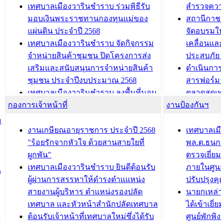
นิทรรศการด้านนวัตกรรมท้องถิ่น 2568
ผังเมืองร
เทศบาลเมืองวารินชำราบ ร่วมพิธีรับ
สำรวจคว
และรับรางวัลทีมนักวิจัยดีเด่นจาก
วารินชำราบ
มอบเงินพระราชทานกองทุนแม่ของ
สถานีกาชา
นวัตกรรมโครงการทะเบียนภาษีป้าย
เทศบาลเม
แผ่นดิน ประจำปี 2568
จัดอบรมให
ประชุมผู้เช่าอาคารพาณิชย์ บริเวณ
ซักซ้อมแ
เทศบาลเมืองวารินชำราบ จัดกิจกรรม
เคลื่อนแล
ถนนเกษมสุขและถนนประทุมเทพภักดี
ประโยชน์ใน
จำหน่ายสินค้าชุมชน ปิดโครงการส่ง
ประสบภัย 
เสริมและสนับสนุนการจำหน่ายสินค้า
ดำเนินกา
บทความ อื่นๆ ...
บทความ อื่นๆ ..
ชุมชน ประจำปีงบประมาณ 2568
สารฟอร์ม
เทศบาลเมืองวารินชำราบ ลงพื้นที่มอบ
ตลาดสดเทศ
กองการเจ้าหน้าที่
น้ำดื่มแก่ผู้พักอาศัย ณ ศูนย์พักพิง
งานป้องกันฯ
วารินชำร
ชั่วคราว
กิจกรรมส
ม
กองสวัสดิการสังคม เทศบาลเมือง
ถนนแก่เด
งานเกษียณอายุราชการ ประจำปี 2568
เทศบาลเม
วารินชำราบ จัดโครงการอบรมอาชีพ
เด็กเล็ก 
"ร้อยรักจากหัวใจ ด้วยสานสายใยที่
พล.ต.ธนกฤ
ระยะสั้น ประจำปี 2568 (หลักสูตรการ
เทศบาลเม
ผูกพัน"
ตรวจเยี่ย
ถักทอผลิตภัณฑ์จากถุงพลาสติก)
ปรึกษาหาร
เทศบาลเมืองวารินชำราบ ยินดีต้อนรับ
ภายในศูนย
น
วัยขององค
ผู้ผ่านการสรรหาให้ดำรงตำแแหน่ง
ปรับปรุงค
บทความ อื่นๆ ...
สายงานผู้บริหาร ตำแหน่งรองปลัด
นายกเหล่
บทความ อื่นๆ ..
เทศบาล และหัวหน้าสำนักปลัดเทศบาล
ได้เข้าเยี
ต้อนรับเจ้าหน้าที่เทศบาลใหม่ซึ่งได้รับ
ศูนย์พักพ