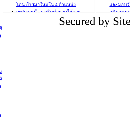
โอน ย้ายมาใหม่ใน 4 ตำแหน่ง
และมอบวั
เทศบาลเมืองวารินชำราบให้การ
สนับสนุน
Secured by Si
ต้อนรับพนักงานเทศบาลผู้ผ่านการ
ภัยน้ำท่ว
สรรหาให้ดำรงตำแหน่งสายงานผู้
ภาพบรรย
ิ
บริหาร จำนวน 4 ท่าน
ยังชีพ ที
อ
ต้อนรับเจ้าหน้าที่เทศบาลใหม่ซึ่งได้รับ
ในวันที่ 9
โอน ย้ายมาใหม่ใน 2 ตำแหน่ง
ต้อนรับร้
รองนายกร
บทความ อื่นๆ ...
กระทรวงเ
ติดตามสถา
ม
อุบลราชธ
ิ
สส.กิตติ์
อ
สิริ และน
ยังชีพมาม
ท่วมในพื้
อ
บทความ อื่นๆ ..