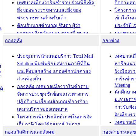
เทศบาลเมืองวารินชำราบ ร่วมพิธีเชิญ
ติดตามสถ
สิ่งของพระราชทานและสิ่งของ
โครงการอ
พระราชทานสำหรับเด็ก
เข้าใจใน
ต้อนรับนายชำนาญ ชื่นตา ผู้ว่า
ประจำปี 2
น
ราชการจังหวัดอุบลราชธานี ตรวจ
ประชุมคณ
กองคลัง
ความเรียบร้อยของสถานที่ในการเตรี
กองช่าง
ความเสี่ย
ยมต้อนรับ พลเอกประยุทธ์ จันโอชา
ประจำปี 25
องคมนตรี
ประชุมทีมว
ประชุมการนำเสนอบริการ Total Mail
เทศบาลเม
สำนักทะเบียนท้องถิ่นเทศบาลเมือง
ชีวา สร้าง
Solution พิมพ์พร้อมส่งงานภาษีที่ดิน
หารือแนว
ก
วารินชำราบ ดำเนินการมอบทะเบียน
ขับเคลื่อ
และสิ่งปลูกสร้าง แก่องค์กรปกครอง
ผังเมืองร
ี
บ้าน ทร.14 และบัตรประจำตัว
“เมืองแห่ง
ส่วนท้องถิ่น
วารินชำร
Meeting
ประชาชนบุคคลประเภท 8 แก่บุคคลที่
กองคลัง เทศบาลเมืองวารินชำราบ
ติ
บทความ อื่นๆ ..
นักศึกษา
ได้รับการเพิ่มชื่อในทะเบียนบ้าน
จัดการประชุมซักซ้อมแนวทางการ
ม.อุบลรา
(ท.ร.14) กรณีคนไม่มีสัญชาติไทยได้รับ
ปฏิบัติงาน เรื่องหลักเกณฑ์การจ้าง
การรับฟั
อนุญาตให้มีถิ่นที่อยู่
เหมาบริการของเทศบาล
ผังเมือง
ประชุมคณะกรรมการประเมินผลการ
โครงการเพิ่มประสิทธิภาพในการจัด
เทศบาลเม
ควบคุมภายในของ สำนัก/กอง/
เก็บภาษี โดยใช้กลยุทธ์ ในการ
โครงการจ
โรงเรียน/ศูนย์พัฒนาเด็กเล็ก/สถานธนา
กองสวัสดิการและสังคม
พัฒนาการจัดเก็บรายได้ ประจำปี พ.ศ.
กองสาธารณสุ