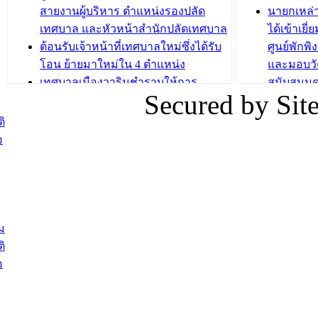
บทความ อื่นๆ ...
สายงานผู้บริหาร ตำแหน่งรองปลัด
นายกเหล่
บทความ อื่นๆ ..
เทศบาล และหัวหน้าสำนักปลัดเทศบาล
ได้เข้าเยี
ต้อนรับเจ้าหน้าที่เทศบาลใหม่ซึ่งได้รับ
ศูนย์พักพ
โอน ย้ายมาใหม่ใน 4 ตำแหน่ง
และมอบวั
เทศบาลเมืองวารินชำราบให้การ
สนับสนุน
Secured by Si
ต้อนรับพนักงานเทศบาลผู้ผ่านการ
ภัยน้ำท่ว
สรรหาให้ดำรงตำแหน่งสายงานผู้
ภาพบรรย
ิ
บริหาร จำนวน 4 ท่าน
ยังชีพ ที
อ
ต้อนรับเจ้าหน้าที่เทศบาลใหม่ซึ่งได้รับ
ในวันที่ 9
โอน ย้ายมาใหม่ใน 2 ตำแหน่ง
ต้อนรับร้
รองนายกร
บทความ อื่นๆ ...
กระทรวงเ
ติดตามสถา
ม
อุบลราชธ
ิ
สส.กิตติ์
อ
สิริ และน
ยังชีพมาม
ท่วมในพื้