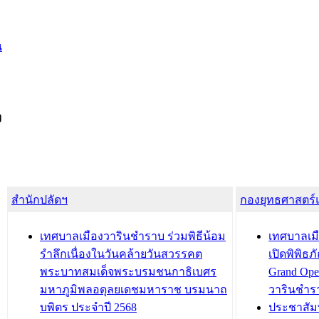
น
ง
สำนักปลัดฯ
กองยุทธศาสตร
เทศบาลเมืองวารินชำราบ ร่วมพิธีน้อม
เทศบาลเมื
รำลึกเนื่องในวันคล้ายวันสวรรคต
เปิดพิพิธ
พระบาทสมเด็จพระบรมชนกาธิเบศร
Grand Ope
มหาภูมิพลอดุลยเดชมหาราช บรมนาถ
วารินชำร
บพิตร ประจำปี 2568
ประชาสัมพ