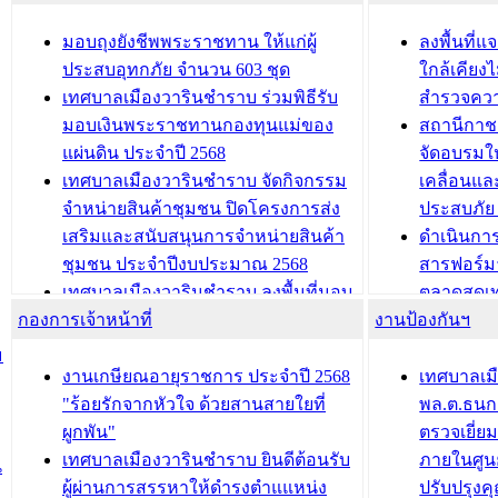
สัญญาณบ
2568
นุบาล
เทศบาลเมืองวารินชำราบ ร่วมการ
เทศบาลเม
มอบถุงยังชีพพระราชทาน ให้แก่ผู้
ลงพื้นที
บทความ อื่นๆ ...
ประชุมวิชาการระดับนานาชาติและ
รับฟังควา
ประสบอุทกภัย จำนวน 603 ชุด
ใกล้เคียง
นิทรรศการด้านนวัตกรรมท้องถิ่น 2568
ผังเมืองร
เทศบาลเมืองวารินชำราบ ร่วมพิธีรับ
สำรวจคว
และรับรางวัลทีมนักวิจัยดีเด่นจาก
วารินชำราบ
มอบเงินพระราชทานกองทุนแม่ของ
สถานีกาชา
นวัตกรรมโครงการทะเบียนภาษีป้าย
เทศบาลเม
แผ่นดิน ประจำปี 2568
จัดอบรมให
ประชุมผู้เช่าอาคารพาณิชย์ บริเวณ
ซักซ้อมแ
เทศบาลเมืองวารินชำราบ จัดกิจกรรม
เคลื่อนแล
ถนนเกษมสุขและถนนประทุมเทพภักดี
ประโยชน์ใน
จำหน่ายสินค้าชุมชน ปิดโครงการส่ง
ประสบภัย 
เสริมและสนับสนุนการจำหน่ายสินค้า
ดำเนินกา
บทความ อื่นๆ ...
บทความ อื่นๆ ..
ชุมชน ประจำปีงบประมาณ 2568
สารฟอร์ม
เทศบาลเมืองวารินชำราบ ลงพื้นที่มอบ
ตลาดสดเทศ
กองการเจ้าหน้าที่
น้ำดื่มแก่ผู้พักอาศัย ณ ศูนย์พักพิง
งานป้องกันฯ
วารินชำร
ชั่วคราว
กิจกรรมส
ม
กองสวัสดิการสังคม เทศบาลเมือง
ถนนแก่เด
งานเกษียณอายุราชการ ประจำปี 2568
เทศบาลเม
วารินชำราบ จัดโครงการอบรมอาชีพ
เด็กเล็ก 
"ร้อยรักจากหัวใจ ด้วยสานสายใยที่
พล.ต.ธนกฤ
ระยะสั้น ประจำปี 2568 (หลักสูตรการ
เทศบาลเม
ผูกพัน"
ตรวจเยี่ย
ถักทอผลิตภัณฑ์จากถุงพลาสติก)
ปรึกษาหาร
เทศบาลเมืองวารินชำราบ ยินดีต้อนรับ
ภายในศูนย
น
วัยขององค
ผู้ผ่านการสรรหาให้ดำรงตำแแหน่ง
ปรับปรุงค