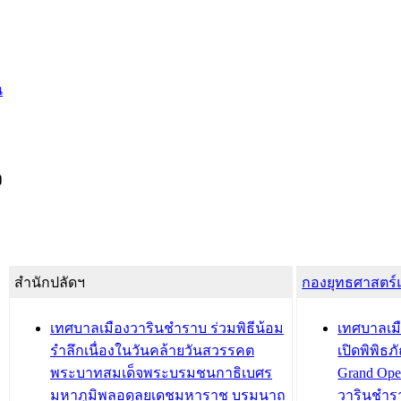
น
ง
สำนักปลัดฯ
กองยุทธศาสตร
เทศบาลเมืองวารินชำราบ ร่วมพิธีน้อม
เทศบาลเมื
รำลึกเนื่องในวันคล้ายวันสวรรคต
เปิดพิพิธ
พระบาทสมเด็จพระบรมชนกาธิเบศร
Grand Ope
มหาภูมิพลอดุลยเดชมหาราช บรมนาถ
วารินชำร