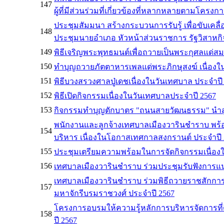
147
ผู้ที่มีส่วนร่วมที่เกี่ยวข้องที่หลากหลายตามโครง
ประชุมสัมมนา สร้างกระบวนการรับรู้ เพื่อขับเคลื
148
ประชุมนายอำเภอ หัวหน้าส่วนราชการ รัฐวิสาหกิจ
149
พิธีเจริญพระพุทธมนต์เพื่อถวายเป็นพระกุศลแด่สมเด
150
ทำบุญถวายภัตตาหารเพลแด่พระภิกษุสงฆ์ เนื่องใ
151
พิธีบวงสรวงศาลปู่เดชเนื่องในวันเทศบาล ประจำปี
152
พิธีเปิดกิจกรรมเนื่องในวันเทศบาลประจำปี 2567
153
กิจกรรมทำบุญตักบาตร "ถนนสายวัฒนธรรม" นำสู
พนักงานและลูกจ้างเทศบาลเมืองวารินชำราบ พร้
154
บริหาร เนื่องในโอกาสเทศกาลสงกรานต์ ประจำปี 
155
ประชุมเตรียมความพร้อมในการจัดกิจกรรมเนื่อง
156
เทศบาลเมืองวารินชำราบ ร่วมประชุมรับฟังการ
เทศบาลเมืองวารินชำราบ ร่วมพิธีถวายราชสักกา
157
มหาจักรีบรมราชวงศ์ ประจำปี 2567
โครงการอบรมให้ความรู้หลักการบริหารจัดการที่ดี
158
ปี 2567