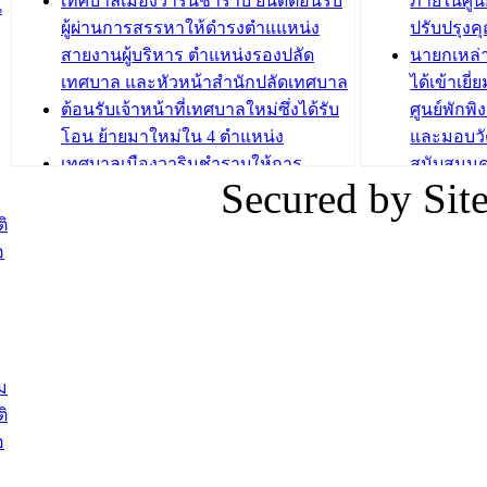
เทศบาลเมืองวารินชำราบ ยินดีต้อนรับ
ภายในศูนย
น
วัยขององค
ผู้ผ่านการสรรหาให้ดำรงตำแแหน่ง
ปรับปรุงค
บทความ อื่นๆ ...
สายงานผู้บริหาร ตำแหน่งรองปลัด
นายกเหล่
บทความ อื่นๆ ..
เทศบาล และหัวหน้าสำนักปลัดเทศบาล
ได้เข้าเยี
ต้อนรับเจ้าหน้าที่เทศบาลใหม่ซึ่งได้รับ
ศูนย์พักพ
โอน ย้ายมาใหม่ใน 4 ตำแหน่ง
และมอบวั
เทศบาลเมืองวารินชำราบให้การ
สนับสนุน
Secured by Si
ต้อนรับพนักงานเทศบาลผู้ผ่านการ
ภัยน้ำท่ว
สรรหาให้ดำรงตำแหน่งสายงานผู้
ภาพบรรย
ิ
บริหาร จำนวน 4 ท่าน
ยังชีพ ที
อ
ต้อนรับเจ้าหน้าที่เทศบาลใหม่ซึ่งได้รับ
ในวันที่ 9
โอน ย้ายมาใหม่ใน 2 ตำแหน่ง
ต้อนรับร้
รองนายกร
บทความ อื่นๆ ...
กระทรวงเ
ติดตามสถา
ม
อุบลราชธ
ิ
สส.กิตติ์
อ
สิริ และน