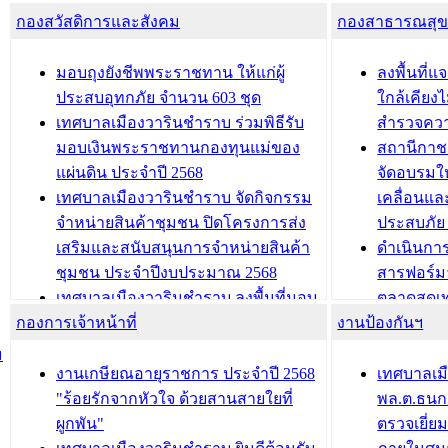
โครงการจ
โรงเรียน/ศูนย์พัฒนาเด็กเล็ก/สถานธนา
กองสวัสดิการและสังคม
พัฒนาการจัดเก็บรายได้ ประจำปี พ.ศ.
กองสาธารณสุ
สัญญาณบ
2568
นุบาล
เทศบาลเมืองวารินชำราบ ร่วมการ
เทศบาลเม
มอบถุงยังชีพพระราชทาน ให้แก่ผู้
ลงพื้นที
ประชุมวิชาการระดับนานาชาติและ
รับฟังควา
ประสบอุทกภัย จำนวน 603 ชุด
ใกล้เคียง
นิทรรศการด้านนวัตกรรมท้องถิ่น 2568
ผังเมืองร
เทศบาลเมืองวารินชำราบ ร่วมพิธีรับ
สำรวจคว
และรับรางวัลทีมนักวิจัยดีเด่นจาก
วารินชำราบ
มอบเงินพระราชทานกองทุนแม่ของ
สถานีกาชา
นวัตกรรมโครงการทะเบียนภาษีป้าย
เทศบาลเม
แผ่นดิน ประจำปี 2568
จัดอบรมให
ประชุมผู้เช่าอาคารพาณิชย์ บริเวณ
ซักซ้อมแ
เทศบาลเมืองวารินชำราบ จัดกิจกรรม
เคลื่อนแล
ถนนเกษมสุขและถนนประทุมเทพภักดี
ประโยชน์ใน
จำหน่ายสินค้าชุมชน ปิดโครงการส่ง
ประสบภัย 
เสริมและสนับสนุนการจำหน่ายสินค้า
ดำเนินกา
บทความ อื่นๆ ...
บทความ อื่นๆ ..
ชุมชน ประจำปีงบประมาณ 2568
สารฟอร์ม
เทศบาลเมืองวารินชำราบ ลงพื้นที่มอบ
ตลาดสดเทศ
กองการเจ้าหน้าที่
น้ำดื่มแก่ผู้พักอาศัย ณ ศูนย์พักพิง
งานป้องกันฯ
วารินชำร
ชั่วคราว
กิจกรรมส
ม
กองสวัสดิการสังคม เทศบาลเมือง
ถนนแก่เด
งานเกษียณอายุราชการ ประจำปี 2568
เทศบาลเม
วารินชำราบ จัดโครงการอบรมอาชีพ
เด็กเล็ก 
"ร้อยรักจากหัวใจ ด้วยสานสายใยที่
พล.ต.ธนกฤ
ระยะสั้น ประจำปี 2568 (หลักสูตรการ
เทศบาลเม
ผูกพัน"
ตรวจเยี่ย
ถักทอผลิตภัณฑ์จากถุงพลาสติก)
ปรึกษาหาร