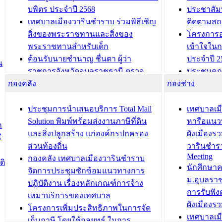
บพิตร ประจำปี 2568
ประชาสัมพ
เทศบาลเมืองวารินชำราบ ร่วมพิธีเชิญ
ติดตามสถ
สิ่งของพระราชทานและสิ่งของ
โครงการอ
พระราชทานสำหรับเด็ก
เข้าใจใน
ต้อนรับนายชำนาญ ชื่นตา ผู้ว่า
ประจำปี 2
น
ราชการจังหวัดอุบลราชธานี ตรวจ
ประชุมคณ
กองคลัง
ความเรียบร้อยของสถานที่ในการเตรี
กองช่าง
ความเสี่ย
ยมต้อนรับ พลเอกประยุทธ์ จันโอชา
ประจำปี 25
องคมนตรี
ประชุมทีมว
ประชุมการนำเสนอบริการ Total Mail
เทศบาลเม
สำนักทะเบียนท้องถิ่นเทศบาลเมือง
ชีวา สร้าง
Solution พิมพ์พร้อมส่งงานภาษีที่ดิน
หารือแนว
ก
วารินชำราบ ดำเนินการมอบทะเบียน
ขับเคลื่อ
และสิ่งปลูกสร้าง แก่องค์กรปกครอง
ผังเมืองร
ี
บ้าน ทร.14 และบัตรประจำตัว
“เมืองแห่ง
ส่วนท้องถิ่น
วารินชำร
Meeting
ประชาชนบุคคลประเภท 8 แก่บุคคลที่
กองคลัง เทศบาลเมืองวารินชำราบ
ติ
บทความ อื่นๆ ..
นักศึกษา
ได้รับการเพิ่มชื่อในทะเบียนบ้าน
จัดการประชุมซักซ้อมแนวทางการ
ม.อุบลรา
(ท.ร.14) กรณีคนไม่มีสัญชาติไทยได้รับ
ปฏิบัติงาน เรื่องหลักเกณฑ์การจ้าง
การรับฟั
อนุญาตให้มีถิ่นที่อยู่
เหมาบริการของเทศบาล
ผังเมือง
ประชุมคณะกรรมการประเมินผลการ
โครงการเพิ่มประสิทธิภาพในการจัด
เทศบาลเม
ควบคุมภายในของ สำนัก/กอง/
เก็บภาษี โดยใช้กลยุทธ์ ในการ