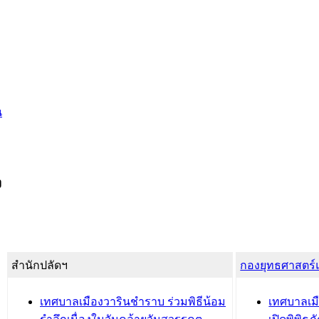
น
ง
สำนักปลัดฯ
กองยุทธศาสตร
เทศบาลเมืองวารินชำราบ ร่วมพิธีน้อม
เทศบาลเมื