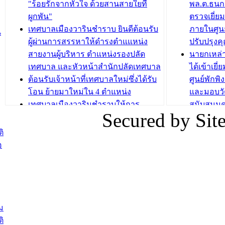
วารินชำราบ จัดโครงการอบรมอาชีพ
เด็กเล็ก 
"ร้อยรักจากหัวใจ ด้วยสานสายใยที่
พล.ต.ธนกฤ
ระยะสั้น ประจำปี 2568 (หลักสูตรการ
เทศบาลเม
ผูกพัน"
ตรวจเยี่ย
ถักทอผลิตภัณฑ์จากถุงพลาสติก)
ปรึกษาหาร
เทศบาลเมืองวารินชำราบ ยินดีต้อนรับ
ภายในศูนย
น
วัยขององค
ผู้ผ่านการสรรหาให้ดำรงตำแแหน่ง
ปรับปรุงค
บทความ อื่นๆ ...
สายงานผู้บริหาร ตำแหน่งรองปลัด
นายกเหล่
บทความ อื่นๆ ..
เทศบาล และหัวหน้าสำนักปลัดเทศบาล
ได้เข้าเยี
ต้อนรับเจ้าหน้าที่เทศบาลใหม่ซึ่งได้รับ
ศูนย์พักพ
โอน ย้ายมาใหม่ใน 4 ตำแหน่ง
และมอบวั
เทศบาลเมืองวารินชำราบให้การ
สนับสนุน
Secured by Si
ต้อนรับพนักงานเทศบาลผู้ผ่านการ
ภัยน้ำท่ว
สรรหาให้ดำรงตำแหน่งสายงานผู้
ภาพบรรย
ิ
บริหาร จำนวน 4 ท่าน
ยังชีพ ที
อ
ต้อนรับเจ้าหน้าที่เทศบาลใหม่ซึ่งได้รับ
ในวันที่ 9
โอน ย้ายมาใหม่ใน 2 ตำแหน่ง
ต้อนรับร้
รองนายกร
บทความ อื่นๆ ...
กระทรวงเ
ติดตามสถา
ม
อุบลราชธ
ิ