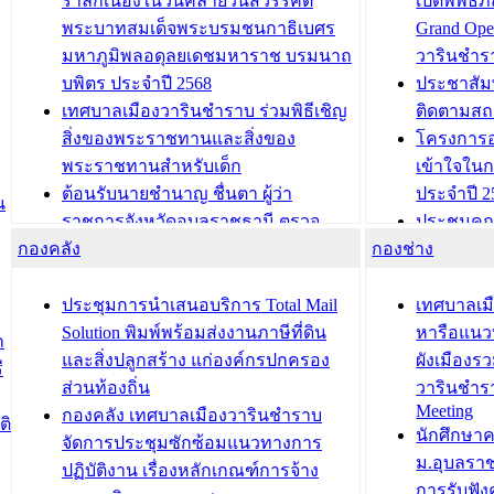
รำลึกเนื่องในวันคล้ายวันสวรรคต
เปิดพิพิธ
พระบาทสมเด็จพระบรมชนกาธิเบศร
Grand Ope
มหาภูมิพลอดุลยเดชมหาราช บรมนาถ
วารินชำร
บพิตร ประจำปี 2568
ประชาสัมพ
เทศบาลเมืองวารินชำราบ ร่วมพิธีเชิญ
ติดตามสถ
สิ่งของพระราชทานและสิ่งของ
โครงการอ
พระราชทานสำหรับเด็ก
เข้าใจใน
ต้อนรับนายชำนาญ ชื่นตา ผู้ว่า
ประจำปี 2
น
ราชการจังหวัดอุบลราชธานี ตรวจ
ประชุมคณ
กองคลัง
ความเรียบร้อยของสถานที่ในการเตรี
กองช่าง
ความเสี่ย
ยมต้อนรับ พลเอกประยุทธ์ จันโอชา
ประจำปี 25
องคมนตรี
ประชุมทีมว
ประชุมการนำเสนอบริการ Total Mail
เทศบาลเม
สำนักทะเบียนท้องถิ่นเทศบาลเมือง
ชีวา สร้าง
Solution พิมพ์พร้อมส่งงานภาษีที่ดิน
หารือแนว
ก
วารินชำราบ ดำเนินการมอบทะเบียน
ขับเคลื่อ
และสิ่งปลูกสร้าง แก่องค์กรปกครอง
ผังเมืองร
ี
บ้าน ทร.14 และบัตรประจำตัว
“เมืองแห่ง
ส่วนท้องถิ่น
วารินชำร
Meeting
ประชาชนบุคคลประเภท 8 แก่บุคคลที่
กองคลัง เทศบาลเมืองวารินชำราบ
ติ
บทความ อื่นๆ ..
นักศึกษา
ได้รับการเพิ่มชื่อในทะเบียนบ้าน
จัดการประชุมซักซ้อมแนวทางการ
ม.อุบลรา
(ท.ร.14) กรณีคนไม่มีสัญชาติไทยได้รับ
ปฏิบัติงาน เรื่องหลักเกณฑ์การจ้าง
การรับฟั