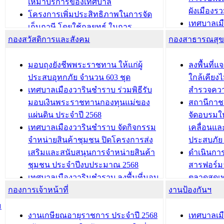
อนุญาตให้มีถิ่นที่อยู่
เหมาบริการของเทศบาล
ผังเมือง
ประชุมคณะกรรมการประเมินผลการ
โครงการเพิ่มประสิทธิภาพในการจัด
เทศบาลเม
ควบคุมภายในของ สำนัก/กอง/
เก็บภาษี โดยใช้กลยุทธ์ ในการ
โครงการจ
โรงเรียน/ศูนย์พัฒนาเด็กเล็ก/สถานธนา
กองสวัสดิการและสังคม
พัฒนาการจัดเก็บรายได้ ประจำปี พ.ศ.
กองสาธารณสุ
สัญญาณบ
2568
นุบาล
เทศบาลเมืองวารินชำราบ ร่วมการ
เทศบาลเม
มอบถุงยังชีพพระราชทาน ให้แก่ผู้
ลงพื้นที
ประชุมวิชาการระดับนานาชาติและ
รับฟังควา
ประสบอุทกภัย จำนวน 603 ชุด
ใกล้เคียง
นิทรรศการด้านนวัตกรรมท้องถิ่น 2568
ผังเมืองร
เทศบาลเมืองวารินชำราบ ร่วมพิธีรับ
สำรวจคว
และรับรางวัลทีมนักวิจัยดีเด่นจาก
วารินชำราบ
มอบเงินพระราชทานกองทุนแม่ของ
สถานีกาชา
นวัตกรรมโครงการทะเบียนภาษีป้าย
เทศบาลเม
แผ่นดิน ประจำปี 2568
จัดอบรมให
ประชุมผู้เช่าอาคารพาณิชย์ บริเวณ
ซักซ้อมแ
เทศบาลเมืองวารินชำราบ จัดกิจกรรม
เคลื่อนแล
ถนนเกษมสุขและถนนประทุมเทพภักดี
ประโยชน์ใน
จำหน่ายสินค้าชุมชน ปิดโครงการส่ง
ประสบภัย 
เสริมและสนับสนุนการจำหน่ายสินค้า
ดำเนินกา
บทความ อื่นๆ ...
บทความ อื่นๆ ..
ชุมชน ประจำปีงบประมาณ 2568
สารฟอร์ม
เทศบาลเมืองวารินชำราบ ลงพื้นที่มอบ
ตลาดสดเทศ
กองการเจ้าหน้าที่
น้ำดื่มแก่ผู้พักอาศัย ณ ศูนย์พักพิง
งานป้องกันฯ
วารินชำร
ชั่วคราว
กิจกรรมส
ม
กองสวัสดิการสังคม เทศบาลเมือง
ถนนแก่เด
งานเกษียณอายุราชการ ประจำปี 2568
เทศบาลเม