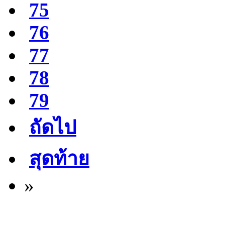
75
76
77
78
79
ถัดไป
สุดท้าย
»