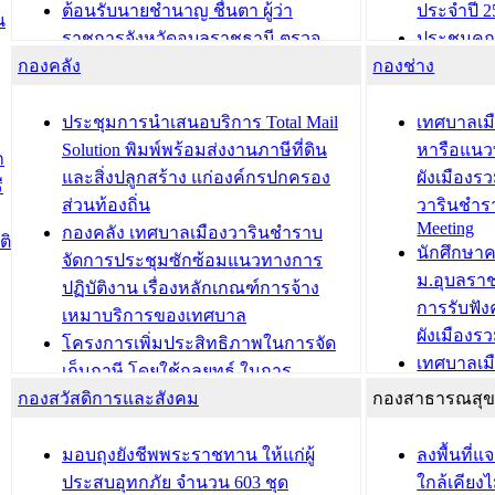
ต้อนรับนายชำนาญ ชื่นตา ผู้ว่า
ประจำปี 2
น
ราชการจังหวัดอุบลราชธานี ตรวจ
ประชุมคณ
กองคลัง
ความเรียบร้อยของสถานที่ในการเตรี
กองช่าง
ความเสี่ย
ยมต้อนรับ พลเอกประยุทธ์ จันโอชา
ประจำปี 25
องคมนตรี
ประชุมทีมว
ประชุมการนำเสนอบริการ Total Mail
เทศบาลเม
สำนักทะเบียนท้องถิ่นเทศบาลเมือง
ชีวา สร้าง
Solution พิมพ์พร้อมส่งงานภาษีที่ดิน
หารือแนว
ก
วารินชำราบ ดำเนินการมอบทะเบียน
ขับเคลื่อ
และสิ่งปลูกสร้าง แก่องค์กรปกครอง
ผังเมืองร
ี
บ้าน ทร.14 และบัตรประจำตัว
“เมืองแห่ง
ส่วนท้องถิ่น
วารินชำร
Meeting
ประชาชนบุคคลประเภท 8 แก่บุคคลที่
กองคลัง เทศบาลเมืองวารินชำราบ
ติ
บทความ อื่นๆ ..
นักศึกษา
ได้รับการเพิ่มชื่อในทะเบียนบ้าน
จัดการประชุมซักซ้อมแนวทางการ
ม.อุบลรา
(ท.ร.14) กรณีคนไม่มีสัญชาติไทยได้รับ
ปฏิบัติงาน เรื่องหลักเกณฑ์การจ้าง
การรับฟั
อนุญาตให้มีถิ่นที่อยู่
เหมาบริการของเทศบาล
ผังเมือง
ประชุมคณะกรรมการประเมินผลการ
โครงการเพิ่มประสิทธิภาพในการจัด
เทศบาลเม
ควบคุมภายในของ สำนัก/กอง/
เก็บภาษี โดยใช้กลยุทธ์ ในการ
โครงการจ
โรงเรียน/ศูนย์พัฒนาเด็กเล็ก/สถานธนา
กองสวัสดิการและสังคม
พัฒนาการจัดเก็บรายได้ ประจำปี พ.ศ.
กองสาธารณสุ
สัญญาณบ
2568
นุบาล
เทศบาลเมืองวารินชำราบ ร่วมการ
เทศบาลเม
มอบถุงยังชีพพระราชทาน ให้แก่ผู้
ลงพื้นที
บทความ อื่นๆ ...
ประชุมวิชาการระดับนานาชาติและ
รับฟังควา
ประสบอุทกภัย จำนวน 603 ชุด
ใกล้เคียง