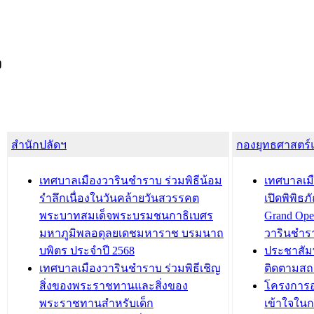
ง
สำนักปลัดฯ
กองยุทธศาสตร
เทศบาลเมืองวารินชำราบ ร่วมพิธีน้อม
เทศบาลเมื
รำลึกเนื่องในวันคล้ายวันสวรรคต
เปิดพิพิธ
พระบาทสมเด็จพระบรมชนกาธิเบศร
Grand Ope
มหาภูมิพลอดุลยเดชมหาราช บรมนาถ
วารินชำร
บพิตร ประจำปี 2568
ประชาสัมพ
เทศบาลเมืองวารินชำราบ ร่วมพิธีเชิญ
ติดตามสถ
สิ่งของพระราชทานและสิ่งของ
โครงการอ
พระราชทานสำหรับเด็ก
เข้าใจใน