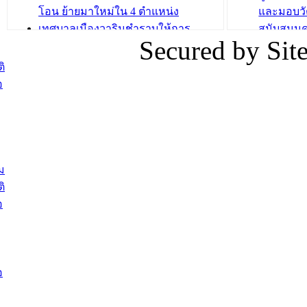
โอน ย้ายมาใหม่ใน 4 ตำแหน่ง
และมอบวั
เทศบาลเมืองวารินชำราบให้การ
สนับสนุน
Secured by Si
ต้อนรับพนักงานเทศบาลผู้ผ่านการ
ภัยน้ำท่ว
สรรหาให้ดำรงตำแหน่งสายงานผู้
ภาพบรรย
ิ
บริหาร จำนวน 4 ท่าน
ยังชีพ ที
อ
ต้อนรับเจ้าหน้าที่เทศบาลใหม่ซึ่งได้รับ
ในวันที่ 9
โอน ย้ายมาใหม่ใน 2 ตำแหน่ง
ต้อนรับร้
รองนายกร
บทความ อื่นๆ ...
กระทรวงเ
ติดตามสถา
ม
อุบลราชธ
ิ
สส.กิตติ์
อ
สิริ และน
ยังชีพมาม
ท่วมในพื้
อ
บทความ อื่นๆ ..