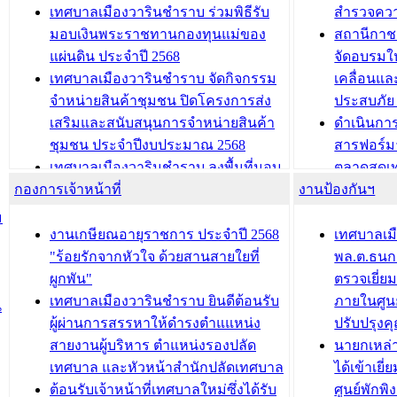
นิทรรศการด้านนวัตกรรมท้องถิ่น 2568
ผังเมืองร
เทศบาลเมืองวารินชำราบ ร่วมพิธีรับ
สำรวจคว
และรับรางวัลทีมนักวิจัยดีเด่นจาก
วารินชำราบ
มอบเงินพระราชทานกองทุนแม่ของ
สถานีกาชา
นวัตกรรมโครงการทะเบียนภาษีป้าย
เทศบาลเม
แผ่นดิน ประจำปี 2568
จัดอบรมให
ประชุมผู้เช่าอาคารพาณิชย์ บริเวณ
ซักซ้อมแ
เทศบาลเมืองวารินชำราบ จัดกิจกรรม
เคลื่อนแล
ถนนเกษมสุขและถนนประทุมเทพภักดี
ประโยชน์ใน
จำหน่ายสินค้าชุมชน ปิดโครงการส่ง
ประสบภัย 
เสริมและสนับสนุนการจำหน่ายสินค้า
ดำเนินกา
บทความ อื่นๆ ...
บทความ อื่นๆ ..
ชุมชน ประจำปีงบประมาณ 2568
สารฟอร์ม
เทศบาลเมืองวารินชำราบ ลงพื้นที่มอบ
ตลาดสดเทศ
กองการเจ้าหน้าที่
น้ำดื่มแก่ผู้พักอาศัย ณ ศูนย์พักพิง
งานป้องกันฯ
วารินชำร
ชั่วคราว
กิจกรรมส
ม
กองสวัสดิการสังคม เทศบาลเมือง
ถนนแก่เด
งานเกษียณอายุราชการ ประจำปี 2568
เทศบาลเม
วารินชำราบ จัดโครงการอบรมอาชีพ
เด็กเล็ก 
"ร้อยรักจากหัวใจ ด้วยสานสายใยที่
พล.ต.ธนกฤ
ระยะสั้น ประจำปี 2568 (หลักสูตรการ
เทศบาลเม
ผูกพัน"
ตรวจเยี่ย
ถักทอผลิตภัณฑ์จากถุงพลาสติก)
ปรึกษาหาร
เทศบาลเมืองวารินชำราบ ยินดีต้อนรับ
ภายในศูนย
น
วัยขององค
ผู้ผ่านการสรรหาให้ดำรงตำแแหน่ง
ปรับปรุงค
บทความ อื่นๆ ...
สายงานผู้บริหาร ตำแหน่งรองปลัด
นายกเหล่
เทศบาล และหัวหน้าสำนักปลัดเทศบาล
ได้เข้าเยี
ต้อนรับเจ้าหน้าที่เทศบาลใหม่ซึ่งได้รับ
ศูนย์พักพ