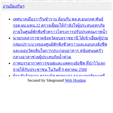
งานป้องกันฯ
เทศบาลเมืองวารินชำราบ ร่วมประชุมปรึกษาหารือการ
ขับเคลื่อนสังคมผู้สูงวัยขององค์กรปกครองส่วนท้องถิ่น
เทศบาลเมืองวารินชำราบ ต้อนรับ พล.ต.ธนกฤต พันธุ์
บทความ อื่นๆ ...
รอด ผบ.มทบ.22 ตรวจเยี่ยมให้กำลังใจผู้ประสบอุทกภัย
ภายในศูนย์พักพิงชั่วคราวโครงการปรับปรุงคุณภาพน้ำ
นายกเหล่ากาชาดจังหวัดอุบลราชธานี ได้เข้าเยี่ยมผู้ป่วย
กลุ่มเปราะบางของศูนย์พักพิงชั่วคราวและมอบถุงยังชีพ
และมอบวัตถุดิบในการประกอบอาหาร สนับสนุนครัว
กลางอาสาช่วยผู้ประสบภัยน้ำท่วม
ภาพบรรยากาศการขน&และแพคถุงยังชีพ ที่นำไว้แจก
จ่ายให้กับประชาชน ในวันที่ 9 ตุลาคม 2568
ต้อนรับร้อยเอก ธรรมนัส พรหมเผ่า รองนายกรัฐมนตรี
Secured by Siteground
Web Hosting
และรัฐมนตรีว่าการกระทรวงเกษตรและสหกรณ์ ลงพื้นที่
ติดตามสถานการณ์น้ำในพื้นที่จังหวัดอุบลราชธานี
สส.กิตติ์ธัญญา วาจาดี ร่วมกับ บ.แสนสิริ และนายก
อบจ.สุราษฎร์ธานี นำถุงยังชีพมามอบให้แก่ผู้ได้รับผลกระ
ทบน้ำท่วมในพื้นที่เทศบาลเมืองวารินชำราบ