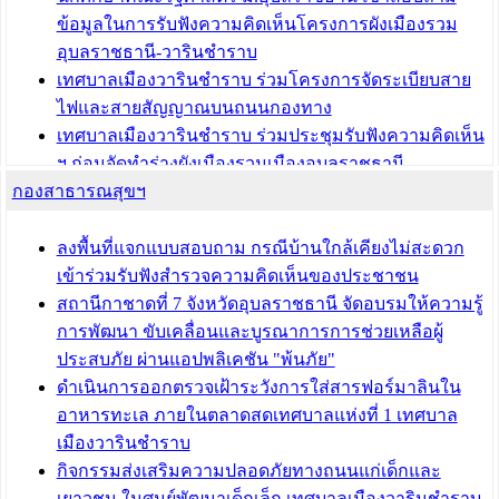
ข้อมูลในการรับฟังความคิดเห็นโครงการผังเมืองรวม
อุบลราชธานี-วารินชำราบ
เทศบาลเมืองวารินชำราบ ร่วมโครงการจัดระเบียบสาย
ไฟและสายสัญญาณบนถนนกองทาง
เทศบาลเมืองวารินชำราบ ร่วมประชุมรับฟังความคิดเห็น
ฯ ก่อนจัดทำร่างผังเมืองรวมเมืองอุบลราชธานี -
กองสาธารณสุขฯ
วารินชำราบ ครั้งที่ 3
เทศบาลเมืองวารินชำราบ ร่วมประชุมซักซ้อมแนวทาง
การขออนุญาตเข้าทำประโยชน์ในพื้นที่ป่าไม้
ลงพื้นที่แจกแบบสอบถาม กรณีบ้านใกล้เคียงไม่สะดวก
เข้าร่วมรับฟังสำรวจความคิดเห็นของประชาชน
บทความ อื่นๆ ...
สถานีกาชาดที่ 7 จังหวัดอุบลราชธานี จัดอบรมให้ความรู้
การพัฒนา ขับเคลื่อนและบูรณาการการช่วยเหลือผู้
ประสบภัย ผ่านแอปพลิเคชัน "พ้นภัย"
ดำเนินการออกตรวจเฝ้าระวังการใส่สารฟอร์มาลินใน
อาหารทะเล ภายในตลาดสดเทศบาลแห่งที่ 1 เทศบาล
เมืองวารินชำราบ
กิจกรรมส่งเสริมความปลอดภัยทางถนนแก่เด็กและ
เยาวชน ในศูนย์พัฒนาเด็กเล็ก เทศบาลเมืองวารินชำราบ