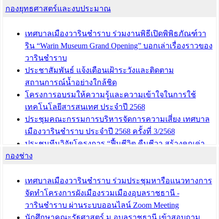
กองยุทธศาสตร์และงบประมาณ
เทศบาลเมืองวารินชำราบ ร่วมงานพิธีเปิดพิพิธภัณฑ์วา
ริน “Warin Museum Grand Opening” บอกเล่าเรื่องราวของ
วารินชำราบ
ประชาสัมพันธ์ แจ้งเตือนเฝ้าระวังและติดตาม
สถานการณ์น้ำอย่างใกล้ชิด
โครงการอบรมให้ความรู้และความเข้าใจในการใช้
เทคโนโลยีสารสนเทศ ประจำปี 2568
ประชุมคณะกรรมการบริหารจัดการความเสี่ยง เทศบาล
เมืองวารินชำราบ ประจำปี 2568 ครั้งที่ 3/2568
ประชุมทีมวิจัยโครงการ “ฟื้นชีวิต คืนชีวา สร้างคุณค่า
กองช่าง
เมืองวาริน” เพื่อร่วมขับเคลื่อนเมืองวารินชำราบให้เป็น
“เมืองแห่งการเรียนรู้”
เทศบาลเมืองวารินชำราบ ร่วมประชุมหารือแนวทางการ
บทความ อื่นๆ ...
จัดทำโครงการผังเมืองรวมเมืองอุบลราชธานี -
วารินชำราบ ผ่านระบบออนไลน์ Zoom Meeting
นักศึกษาคณะรัฐศาสตร์ ม.อุบลราชธานี เข้าสอบถาม