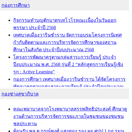
กองการศึกษา
กิจกรรมทำบุญตักบาตรเทโวโรหณะเนื่องในวันออก
พรรษา ประจำปี 2568
เทศบาลเมืองวารินชำราบ จัดการอบรมโครงการนิเทศ
กำกับติดตามและการบริหารจัดการศึกษาของสถาน
ศึกษาในสังกัด ประจำปีงบประมาณ 2568
โครงการพัฒนาครูตามกลุ่มสาระการเรียนรู้ ประจำ
ปีงบประมาณ พ.ศ. 2568 รุ่นที่ 2 “หลักสูตรการเรียนรู้เชิง
รุก : Active Learning”
กองการศึกษา เทศบาลเมืองวารินชำราบ ได้จัดโครงการ
พัฒนาครูตามกลุ่มสาระการเรียนรู้ ประจำปีงบประมาณ
กองช่างสุขาภิบาล
พ.ศ. 2568
ผอ.กองการศึกษา เทศบาลเมืองวารินชำราบ เข้ารับโล่
รางวัลผู้อำนวยการสำนัก/กองการศึกษาดีเด่น ในงาน
คณะพยาบาลจากโรงพยาบาลสรรพสิทธิประสงค์ ศึกษาดู
แข่งขันทักษะทางวิชาการและงานมหกรรมการจัดการ
งานด้านการบริหารจัดการขยะภายในชุมชนของชุมชน
ศึกษาท้องถิ่น ระดับประเทศครั้งที่ 14 ประจำปี 2568
ชลประทาน
ต้อนรับ พล.ต.กรณ์พงศ์ แสงทอง รอง ผอ.ศปป.1 กอ.รมน.