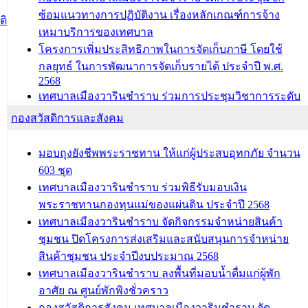
ซ้อมแนวทางการปฏิบัติงาน เรื่องหลักเกณฑ์การจ้าง
บทความ อื่นๆ ...
ติ
เหมาบริการของเทศบาล
โครงการเพิ่มประสิทธิภาพในการจัดเก็บภาษี โดยใช้
กลยุทธ์ ในการพัฒนาการจัดเก็บรายได้ ประจำปี พ.ศ.
2568
เทศบาลเมืองวารินชำราบ ร่วมการประชุมวิชาการระดับ
นานาชาติและนิทรรศการด้านนวัตกรรมท้องถิ่น 2568
กองสวัสดิการและสังคม
และรับรางวัลทีมนักวิจัยดีเด่นจากนวัตกรรมโครงการ
ทะเบียนภาษีป้าย
มอบถุงยังชีพพระราชทาน ให้แก่ผู้ประสบอุทกภัย จำนวน
ประชุมผู้เช่าอาคารพาณิชย์ บริเวณถนนเกษมสุขและ
603 ชุด
ถนนประทุมเทพภักดี
เทศบาลเมืองวารินชำราบ ร่วมพิธีรับมอบเงิน
พระราชทานกองทุนแม่ของแผ่นดิน ประจำปี 2568
บทความ อื่นๆ ...
เทศบาลเมืองวารินชำราบ จัดกิจกรรมจำหน่ายสินค้า
ชุมชน ปิดโครงการส่งเสริมและสนับสนุนการจำหน่าย
สินค้าชุมชน ประจำปีงบประมาณ 2568
เทศบาลเมืองวารินชำราบ ลงพื้นที่มอบน้ำดื่มแก่ผู้พัก
อาศัย ณ ศูนย์พักพิงชั่วคราว
กองสวัสดิการสังคม เทศบาลเมืองวารินชำราบ จัด