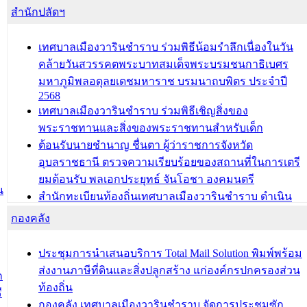
สำนักปลัดฯ
เทศบาลเมืองวารินชำราบ ร่วมพิธีน้อมรำลึกเนื่องในวัน
คล้ายวันสวรรคตพระบาทสมเด็จพระบรมชนกาธิเบศร
มหาภูมิพลอดุลยเดชมหาราช บรมนาถบพิตร ประจำปี
2568
เทศบาลเมืองวารินชำราบ ร่วมพิธีเชิญสิ่งของ
พระราชทานและสิ่งของพระราชทานสำหรับเด็ก
ต้อนรับนายชำนาญ ชื่นตา ผู้ว่าราชการจังหวัด
อุบลราชธานี ตรวจความเรียบร้อยของสถานที่ในการเตรี
ยมต้อนรับ พลเอกประยุทธ์ จันโอชา องคมนตรี
น
สำนักทะเบียนท้องถิ่นเทศบาลเมืองวารินชำราบ ดำเนิน
การมอบทะเบียนบ้าน ทร.14 และบัตรประจำตัวประชาชน
กองคลัง
บุคคลประเภท 8 แก่บุคคลที่ได้รับการเพิ่มชื่อในทะเบียน
บ้าน (ท.ร.14) กรณีคนไม่มีสัญชาติไทยได้รับอนุญาตให้มี
ประชุมการนำเสนอบริการ Total Mail Solution พิมพ์พร้อม
ถิ่นที่อยู่
ส่งงานภาษีที่ดินและสิ่งปลูกสร้าง แก่องค์กรปกครองส่วน
ก
ประชุมคณะกรรมการประเมินผลการควบคุมภายในของ
ท้องถิ่น
ี
สำนัก/กอง/โรงเรียน/ศูนย์พัฒนาเด็กเล็ก/สถานธนานุบาล
กองคลัง เทศบาลเมืองวารินชำราบ จัดการประชุมซัก