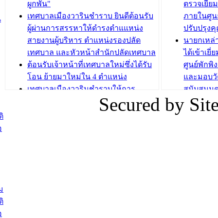
ระยะสั้น ประจำปี 2568 (หลักสูตรการ
เทศบาลเม
ผูกพัน"
ตรวจเยี่ย
ถักทอผลิตภัณฑ์จากถุงพลาสติก)
ปรึกษาหาร
เทศบาลเมืองวารินชำราบ ยินดีต้อนรับ
ภายในศูนย
น
วัยขององค
ผู้ผ่านการสรรหาให้ดำรงตำแแหน่ง
ปรับปรุงค
บทความ อื่นๆ ...
สายงานผู้บริหาร ตำแหน่งรองปลัด
นายกเหล่
บทความ อื่นๆ ..
เทศบาล และหัวหน้าสำนักปลัดเทศบาล
ได้เข้าเยี
ต้อนรับเจ้าหน้าที่เทศบาลใหม่ซึ่งได้รับ
ศูนย์พักพ
โอน ย้ายมาใหม่ใน 4 ตำแหน่ง
และมอบวั
เทศบาลเมืองวารินชำราบให้การ
สนับสนุน
Secured by Si
ต้อนรับพนักงานเทศบาลผู้ผ่านการ
ภัยน้ำท่ว
สรรหาให้ดำรงตำแหน่งสายงานผู้
ภาพบรรย
ิ
บริหาร จำนวน 4 ท่าน
ยังชีพ ที
อ
ต้อนรับเจ้าหน้าที่เทศบาลใหม่ซึ่งได้รับ
ในวันที่ 9
โอน ย้ายมาใหม่ใน 2 ตำแหน่ง
ต้อนรับร้
รองนายกร
บทความ อื่นๆ ...
กระทรวงเ
ติดตามสถา
ม
อุบลราชธ
ิ
สส.กิตติ์
อ