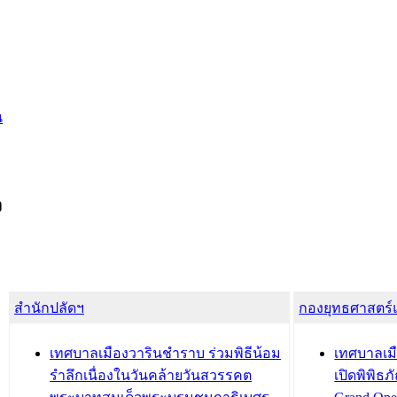
น
ง
สำนักปลัดฯ
กองยุทธศาสตร
เทศบาลเมืองวารินชำราบ ร่วมพิธีน้อม
เทศบาลเมื
รำลึกเนื่องในวันคล้ายวันสวรรคต
เปิดพิพิธ