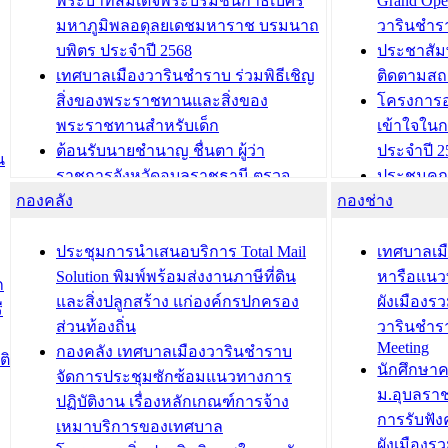
พระบาทสมเด็จพระบรมชนกาธิเบศร
Grand Ope
มหาภูมิพลอดุลยเดชมหาราช บรมนาถ
วารินชำร
บพิตร ประจำปี 2568
ประชาสัมพ
เทศบาลเมืองวารินชำราบ ร่วมพิธีเชิญ
ติดตามสถ
สิ่งของพระราชทานและสิ่งของ
โครงการอ
พระราชทานสำหรับเด็ก
เข้าใจใน
ต้อนรับนายชำนาญ ชื่นตา ผู้ว่า
ประจำปี 2
น
ราชการจังหวัดอุบลราชธานี ตรวจ
ประชุมคณ
กองคลัง
ความเรียบร้อยของสถานที่ในการเตรี
กองช่าง
ความเสี่ย
ยมต้อนรับ พลเอกประยุทธ์ จันโอชา
ประจำปี 25
องคมนตรี
ประชุมทีมว
ประชุมการนำเสนอบริการ Total Mail
เทศบาลเม
สำนักทะเบียนท้องถิ่นเทศบาลเมือง
ชีวา สร้าง
Solution พิมพ์พร้อมส่งงานภาษีที่ดิน
หารือแนว
ก
วารินชำราบ ดำเนินการมอบทะเบียน
ขับเคลื่อ
และสิ่งปลูกสร้าง แก่องค์กรปกครอง
ผังเมืองร
ี
บ้าน ทร.14 และบัตรประจำตัว
“เมืองแห่ง
ส่วนท้องถิ่น
วารินชำร
Meeting
ประชาชนบุคคลประเภท 8 แก่บุคคลที่
กองคลัง เทศบาลเมืองวารินชำราบ
ติ
บทความ อื่นๆ ..
นักศึกษา
ได้รับการเพิ่มชื่อในทะเบียนบ้าน
จัดการประชุมซักซ้อมแนวทางการ
ม.อุบลรา
(ท.ร.14) กรณีคนไม่มีสัญชาติไทยได้รับ
ปฏิบัติงาน เรื่องหลักเกณฑ์การจ้าง
การรับฟั
อนุญาตให้มีถิ่นที่อยู่
เหมาบริการของเทศบาล
ผังเมือง