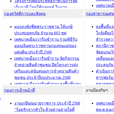
ประชุมคณะกรรมการประเมินผลการ
โครงการเพิ่มประสิทธิภาพในการจัด
เทศบาลเม
ควบคุมภายในของ สำนัก/กอง/
เก็บภาษี โดยใช้กลยุทธ์ ในการ
โครงการจ
โรงเรียน/ศูนย์พัฒนาเด็กเล็ก/สถานธนา
กองสวัสดิการและสังคม
พัฒนาการจัดเก็บรายได้ ประจำปี พ.ศ.
กองสาธารณสุ
สัญญาณบ
2568
นุบาล
เทศบาลเมืองวารินชำราบ ร่วมการ
เทศบาลเม
มอบถุงยังชีพพระราชทาน ให้แก่ผู้
ลงพื้นที
บทความ อื่นๆ ...
ประชุมวิชาการระดับนานาชาติและ
รับฟังควา
ประสบอุทกภัย จำนวน 603 ชุด
ใกล้เคียง
นิทรรศการด้านนวัตกรรมท้องถิ่น 2568
ผังเมืองร
เทศบาลเมืองวารินชำราบ ร่วมพิธีรับ
สำรวจคว
และรับรางวัลทีมนักวิจัยดีเด่นจาก
วารินชำราบ
มอบเงินพระราชทานกองทุนแม่ของ
สถานีกาชา
นวัตกรรมโครงการทะเบียนภาษีป้าย
เทศบาลเม
แผ่นดิน ประจำปี 2568
จัดอบรมให
ประชุมผู้เช่าอาคารพาณิชย์ บริเวณ
ซักซ้อมแ
เทศบาลเมืองวารินชำราบ จัดกิจกรรม
เคลื่อนแล
ถนนเกษมสุขและถนนประทุมเทพภักดี
ประโยชน์ใน
จำหน่ายสินค้าชุมชน ปิดโครงการส่ง
ประสบภัย 
เสริมและสนับสนุนการจำหน่ายสินค้า
ดำเนินกา
บทความ อื่นๆ ...
บทความ อื่นๆ ..
ชุมชน ประจำปีงบประมาณ 2568
สารฟอร์ม
เทศบาลเมืองวารินชำราบ ลงพื้นที่มอบ
ตลาดสดเทศ
กองการเจ้าหน้าที่
น้ำดื่มแก่ผู้พักอาศัย ณ ศูนย์พักพิง
งานป้องกันฯ
วารินชำร
ชั่วคราว
กิจกรรมส
ม
กองสวัสดิการสังคม เทศบาลเมือง
ถนนแก่เด
งานเกษียณอายุราชการ ประจำปี 2568
เทศบาลเม
วารินชำราบ จัดโครงการอบรมอาชีพ
เด็กเล็ก 
"ร้อยรักจากหัวใจ ด้วยสานสายใยที่
พล.ต.ธนกฤ