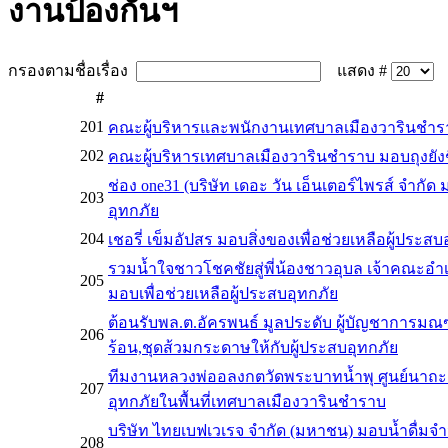
งานป้องกันฯ
กรองตามชื่อเรื่อง
แสดง #
#
201
คณะผู้บริหารและพนักงานเทศบาลเมืองวารินชำร
202
คณะผู้บริหารเทศบาลเมืองวารินชำราบ มอบถุงยังชีพ
ช่อง one31 (บริษัท เดอะ วัน เอ็นเตอร์ไพรส์ จำก
203
อุทกภัย
204
เชอรี่ เข็มอัปสร มอบสิ่งของเพื่อช่วยเหลือผู้ประ
รวมน้ำใจชาวโชคชัยสู่พี่น้องชาวอุบล เจ้าคณะอ
205
มอบเพื่อช่วยเหลือผู้ประสบอุทกภัย
ต้อนรับพล.ต.อัครพนธ์ มูลประดับ ผู้บัญชาการม
206
ร้อน,ชุดส้วมกระดาษให้กับผู้ประสบอุทกภัย
ทีมงานหลวงพ่ออลงกตวัดพระบาทน้ำพุ ศูนย์นาถะ ร
207
อุทกภัยในพื้นที่เทศบาลเมืองวารินชำราบ
บริษัท ไทยเบฟเวเรจ จำกัด (มหาชน) มอบน้ำดื่มจำน
208