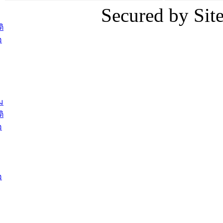
Secured by Si
ต้อนรับพนักงานเทศบาลผู้ผ่านการ
ภัยน้ำท่ว
สรรหาให้ดำรงตำแหน่งสายงานผู้
ภาพบรรย
ิ
บริหาร จำนวน 4 ท่าน
ยังชีพ ที
อ
ต้อนรับเจ้าหน้าที่เทศบาลใหม่ซึ่งได้รับ
ในวันที่ 9
โอน ย้ายมาใหม่ใน 2 ตำแหน่ง
ต้อนรับร้
รองนายกร
บทความ อื่นๆ ...
กระทรวงเ
ติดตามสถา
ม
อุบลราชธ
ิ
สส.กิตติ์
อ
สิริ และน
ยังชีพมาม
ท่วมในพื้
อ
บทความ อื่นๆ ..