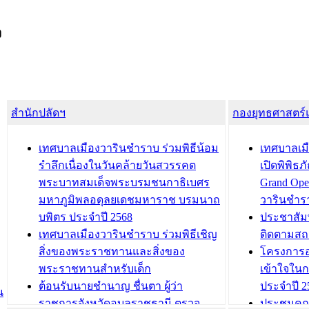
ง
สำนักปลัดฯ
กองยุทธศาสตร
เทศบาลเมืองวารินชำราบ ร่วมพิธีน้อม
เทศบาลเมื
รำลึกเนื่องในวันคล้ายวันสวรรคต
เปิดพิพิธ
พระบาทสมเด็จพระบรมชนกาธิเบศร
Grand Ope
มหาภูมิพลอดุลยเดชมหาราช บรมนาถ
วารินชำร
บพิตร ประจำปี 2568
ประชาสัมพ
เทศบาลเมืองวารินชำราบ ร่วมพิธีเชิญ
ติดตามสถ
สิ่งของพระราชทานและสิ่งของ
โครงการอ
พระราชทานสำหรับเด็ก
เข้าใจใน
ต้อนรับนายชำนาญ ชื่นตา ผู้ว่า
ประจำปี 2
น
ราชการจังหวัดอุบลราชธานี ตรวจ
ประชุมคณ