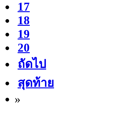
17
18
19
20
ถัดไป
สุดท้าย
»