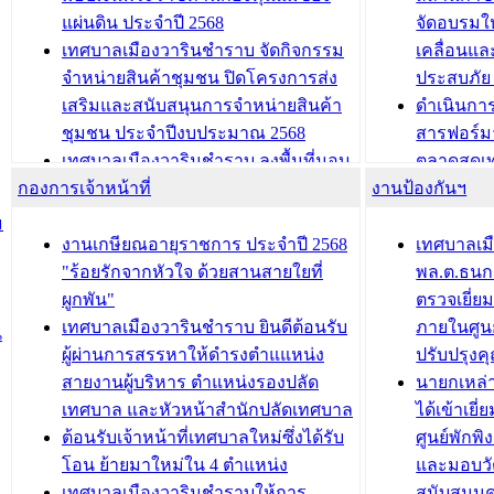
นวัตกรรมโครงการทะเบียนภาษีป้าย
เทศบาลเม
แผ่นดิน ประจำปี 2568
จัดอบรมให
ประชุมผู้เช่าอาคารพาณิชย์ บริเวณ
ซักซ้อมแ
เทศบาลเมืองวารินชำราบ จัดกิจกรรม
เคลื่อนแล
ถนนเกษมสุขและถนนประทุมเทพภักดี
ประโยชน์ใน
จำหน่ายสินค้าชุมชน ปิดโครงการส่ง
ประสบภัย 
เสริมและสนับสนุนการจำหน่ายสินค้า
ดำเนินกา
บทความ อื่นๆ ...
บทความ อื่นๆ ..
ชุมชน ประจำปีงบประมาณ 2568
สารฟอร์ม
เทศบาลเมืองวารินชำราบ ลงพื้นที่มอบ
ตลาดสดเทศ
กองการเจ้าหน้าที่
น้ำดื่มแก่ผู้พักอาศัย ณ ศูนย์พักพิง
งานป้องกันฯ
วารินชำร
ชั่วคราว
กิจกรรมส
ม
กองสวัสดิการสังคม เทศบาลเมือง
ถนนแก่เด
งานเกษียณอายุราชการ ประจำปี 2568
เทศบาลเม
วารินชำราบ จัดโครงการอบรมอาชีพ
เด็กเล็ก 
"ร้อยรักจากหัวใจ ด้วยสานสายใยที่
พล.ต.ธนกฤ
ระยะสั้น ประจำปี 2568 (หลักสูตรการ
เทศบาลเม
ผูกพัน"
ตรวจเยี่ย
ถักทอผลิตภัณฑ์จากถุงพลาสติก)
ปรึกษาหาร
เทศบาลเมืองวารินชำราบ ยินดีต้อนรับ
ภายในศูนย
น
วัยขององค
ผู้ผ่านการสรรหาให้ดำรงตำแแหน่ง
ปรับปรุงค
บทความ อื่นๆ ...
สายงานผู้บริหาร ตำแหน่งรองปลัด
นายกเหล่
บทความ อื่นๆ ..
เทศบาล และหัวหน้าสำนักปลัดเทศบาล
ได้เข้าเยี
ต้อนรับเจ้าหน้าที่เทศบาลใหม่ซึ่งได้รับ
ศูนย์พักพ
โอน ย้ายมาใหม่ใน 4 ตำแหน่ง
และมอบวั
เทศบาลเมืองวารินชำราบให้การ
สนับสนุน