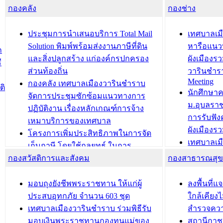
กองคลัง
ความเรียบร้อยของสถานที่ในการเตรี
กองช่าง
ความเสี่ย
ยมต้อนรับ พลเอกประยุทธ์ จันโอชา
ประจำปี 25
องคมนตรี
ประชุมทีมว
ประชุมการนำเสนอบริการ Total Mail
เทศบาลเม
สำนักทะเบียนท้องถิ่นเทศบาลเมือง
ชีวา สร้าง
Solution พิมพ์พร้อมส่งงานภาษีที่ดิน
หารือแนว
ก
วารินชำราบ ดำเนินการมอบทะเบียน
ขับเคลื่อ
และสิ่งปลูกสร้าง แก่องค์กรปกครอง
ผังเมืองร
ี
บ้าน ทร.14 และบัตรประจำตัว
“เมืองแห่ง
ส่วนท้องถิ่น
วารินชำร
Meeting
ประชาชนบุคคลประเภท 8 แก่บุคคลที่
กองคลัง เทศบาลเมืองวารินชำราบ
ติ
บทความ อื่นๆ ..
นักศึกษา
ได้รับการเพิ่มชื่อในทะเบียนบ้าน
จัดการประชุมซักซ้อมแนวทางการ
ม.อุบลรา
(ท.ร.14) กรณีคนไม่มีสัญชาติไทยได้รับ
ปฏิบัติงาน เรื่องหลักเกณฑ์การจ้าง
การรับฟั
อนุญาตให้มีถิ่นที่อยู่
เหมาบริการของเทศบาล
ผังเมือง
ประชุมคณะกรรมการประเมินผลการ
โครงการเพิ่มประสิทธิภาพในการจัด
เทศบาลเม
ควบคุมภายในของ สำนัก/กอง/
เก็บภาษี โดยใช้กลยุทธ์ ในการ
โครงการจ
โรงเรียน/ศูนย์พัฒนาเด็กเล็ก/สถานธนา
กองสวัสดิการและสังคม
พัฒนาการจัดเก็บรายได้ ประจำปี พ.ศ.
กองสาธารณสุ
สัญญาณบ
2568
นุบาล
เทศบาลเมืองวารินชำราบ ร่วมการ
เทศบาลเม
มอบถุงยังชีพพระราชทาน ให้แก่ผู้
ลงพื้นที
บทความ อื่นๆ ...
ประชุมวิชาการระดับนานาชาติและ
รับฟังควา
ประสบอุทกภัย จำนวน 603 ชุด
ใกล้เคียง
นิทรรศการด้านนวัตกรรมท้องถิ่น 2568
ผังเมืองร
เทศบาลเมืองวารินชำราบ ร่วมพิธีรับ
สำรวจคว
และรับรางวัลทีมนักวิจัยดีเด่นจาก
วารินชำราบ
มอบเงินพระราชทานกองทุนแม่ของ
สถานีกาชา