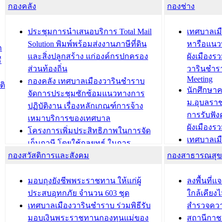
กองคลัง
ความเรียบร้อยของสถานที่ในการเตรี
กองช่าง
ความเสี่ย
ยมต้อนรับ พลเอกประยุทธ์ จันโอชา
ประจำปี 25
องคมนตรี
ประชุมทีมว
ประชุมการนำเสนอบริการ Total Mail
เทศบาลเม
สำนักทะเบียนท้องถิ่นเทศบาลเมือง
ชีวา สร้าง
Solution พิมพ์พร้อมส่งงานภาษีที่ดิน
หารือแนว
ก
วารินชำราบ ดำเนินการมอบทะเบียน
ขับเคลื่อ
และสิ่งปลูกสร้าง แก่องค์กรปกครอง
ผังเมืองร
ี
บ้าน ทร.14 และบัตรประจำตัว
“เมืองแห่ง
ส่วนท้องถิ่น
วารินชำร
Meeting
ประชาชนบุคคลประเภท 8 แก่บุคคลที่
กองคลัง เทศบาลเมืองวารินชำราบ
ติ
บทความ อื่นๆ ..
นักศึกษา
ได้รับการเพิ่มชื่อในทะเบียนบ้าน
จัดการประชุมซักซ้อมแนวทางการ
ม.อุบลรา
(ท.ร.14) กรณีคนไม่มีสัญชาติไทยได้รับ
ปฏิบัติงาน เรื่องหลักเกณฑ์การจ้าง
การรับฟั
อนุญาตให้มีถิ่นที่อยู่
เหมาบริการของเทศบาล
ผังเมือง
ประชุมคณะกรรมการประเมินผลการ
โครงการเพิ่มประสิทธิภาพในการจัด
เทศบาลเม
ควบคุมภายในของ สำนัก/กอง/
เก็บภาษี โดยใช้กลยุทธ์ ในการ
โครงการจ
โรงเรียน/ศูนย์พัฒนาเด็กเล็ก/สถานธนา
กองสวัสดิการและสังคม
พัฒนาการจัดเก็บรายได้ ประจำปี พ.ศ.
กองสาธารณสุ
สัญญาณบ
2568
นุบาล
เทศบาลเมืองวารินชำราบ ร่วมการ
เทศบาลเม
มอบถุงยังชีพพระราชทาน ให้แก่ผู้
ลงพื้นที
บทความ อื่นๆ ...
ประชุมวิชาการระดับนานาชาติและ
รับฟังควา
ประสบอุทกภัย จำนวน 603 ชุด
ใกล้เคียง
นิทรรศการด้านนวัตกรรมท้องถิ่น 2568
ผังเมืองร
เทศบาลเมืองวารินชำราบ ร่วมพิธีรับ
สำรวจคว
และรับรางวัลทีมนักวิจัยดีเด่นจาก
วารินชำราบ
มอบเงินพระราชทานกองทุนแม่ของ
สถานีกาชา