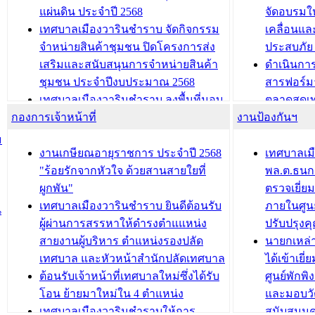
นวัตกรรมโครงการทะเบียนภาษีป้าย
เทศบาลเม
แผ่นดิน ประจำปี 2568
จัดอบรมให
ประชุมผู้เช่าอาคารพาณิชย์ บริเวณ
ซักซ้อมแ
เทศบาลเมืองวารินชำราบ จัดกิจกรรม
เคลื่อนแล
ถนนเกษมสุขและถนนประทุมเทพภักดี
ประโยชน์ใน
จำหน่ายสินค้าชุมชน ปิดโครงการส่ง
ประสบภัย 
เสริมและสนับสนุนการจำหน่ายสินค้า
ดำเนินกา
บทความ อื่นๆ ...
บทความ อื่นๆ ..
ชุมชน ประจำปีงบประมาณ 2568
สารฟอร์ม
เทศบาลเมืองวารินชำราบ ลงพื้นที่มอบ
ตลาดสดเทศ
กองการเจ้าหน้าที่
น้ำดื่มแก่ผู้พักอาศัย ณ ศูนย์พักพิง
งานป้องกันฯ
วารินชำร
ชั่วคราว
กิจกรรมส
ม
กองสวัสดิการสังคม เทศบาลเมือง
ถนนแก่เด
งานเกษียณอายุราชการ ประจำปี 2568
เทศบาลเม
วารินชำราบ จัดโครงการอบรมอาชีพ
เด็กเล็ก 
"ร้อยรักจากหัวใจ ด้วยสานสายใยที่
พล.ต.ธนกฤ
ระยะสั้น ประจำปี 2568 (หลักสูตรการ
เทศบาลเม
ผูกพัน"
ตรวจเยี่ย
ถักทอผลิตภัณฑ์จากถุงพลาสติก)
ปรึกษาหาร
เทศบาลเมืองวารินชำราบ ยินดีต้อนรับ
ภายในศูนย
น
วัยขององค
ผู้ผ่านการสรรหาให้ดำรงตำแแหน่ง
ปรับปรุงค
บทความ อื่นๆ ...
สายงานผู้บริหาร ตำแหน่งรองปลัด
นายกเหล่
บทความ อื่นๆ ..
เทศบาล และหัวหน้าสำนักปลัดเทศบาล
ได้เข้าเยี
ต้อนรับเจ้าหน้าที่เทศบาลใหม่ซึ่งได้รับ
ศูนย์พักพ
โอน ย้ายมาใหม่ใน 4 ตำแหน่ง
และมอบวั
เทศบาลเมืองวารินชำราบให้การ
สนับสนุน