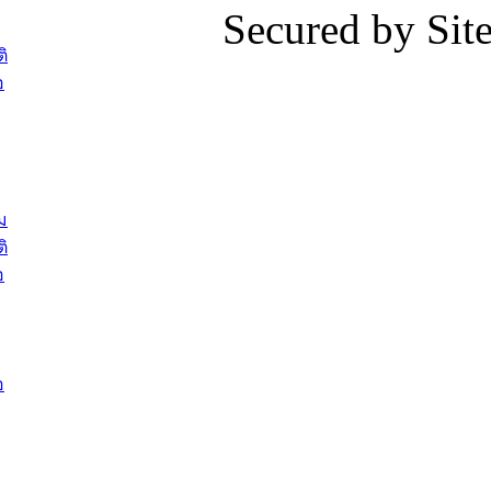
Secured by Si
ต้อนรับพนักงานเทศบาลผู้ผ่านการ
ภัยน้ำท่ว
สรรหาให้ดำรงตำแหน่งสายงานผู้
ภาพบรรย
ิ
บริหาร จำนวน 4 ท่าน
ยังชีพ ที
อ
ต้อนรับเจ้าหน้าที่เทศบาลใหม่ซึ่งได้รับ
ในวันที่ 9
โอน ย้ายมาใหม่ใน 2 ตำแหน่ง
ต้อนรับร้
รองนายกร
บทความ อื่นๆ ...
กระทรวงเ
ติดตามสถา
ม
อุบลราชธ
ิ
สส.กิตติ์
อ
สิริ และน
ยังชีพมาม
ท่วมในพื้
อ
บทความ อื่นๆ ..