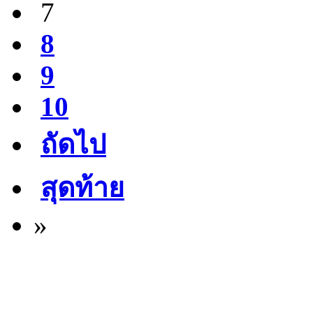
7
8
9
10
ถัดไป
สุดท้าย
»