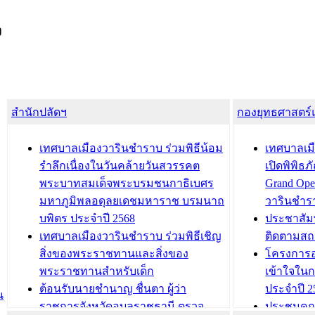
ง
สำนักปลัดฯ
กองยุทธศาสตร
เทศบาลเมืองวารินชำราบ ร่วมพิธีน้อม
เทศบาลเมื
รำลึกเนื่องในวันคล้ายวันสวรรคต
เปิดพิพิธ
พระบาทสมเด็จพระบรมชนกาธิเบศร
Grand Ope
มหาภูมิพลอดุลยเดชมหาราช บรมนาถ
วารินชำร
บพิตร ประจำปี 2568
ประชาสัมพ
เทศบาลเมืองวารินชำราบ ร่วมพิธีเชิญ
ติดตามสถ
สิ่งของพระราชทานและสิ่งของ
โครงการอ
พระราชทานสำหรับเด็ก
เข้าใจใน
ต้อนรับนายชำนาญ ชื่นตา ผู้ว่า
ประจำปี 2
น
ราชการจังหวัดอุบลราชธานี ตรวจ
ประชุมคณ