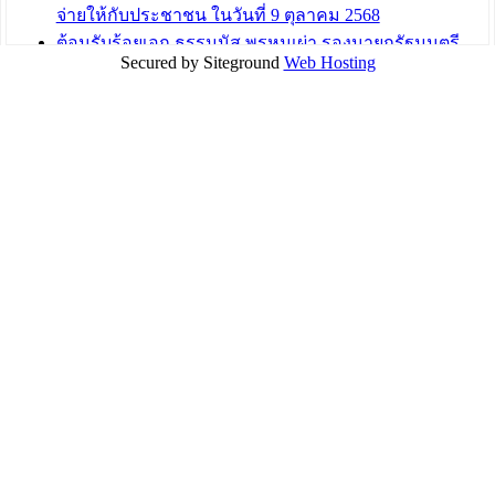
จ่ายให้กับประชาชน ในวันที่ 9 ตุลาคม 2568
ต้อนรับร้อยเอก ธรรมนัส พรหมเผ่า รองนายกรัฐมนตรี
Secured by Siteground
Web Hosting
และรัฐมนตรีว่าการกระทรวงเกษตรและสหกรณ์ ลงพื้นที่
ติดตามสถานการณ์น้ำในพื้นที่จังหวัดอุบลราชธานี
สส.กิตติ์ธัญญา วาจาดี ร่วมกับ บ.แสนสิริ และนายก
อบจ.สุราษฎร์ธานี นำถุงยังชีพมามอบให้แก่ผู้ได้รับผลกระ
ทบน้ำท่วมในพื้นที่เทศบาลเมืองวารินชำราบ
บทความ อื่นๆ ...