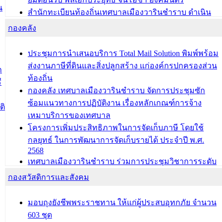
น
สำนักทะเบียนท้องถิ่นเทศบาลเมืองวารินชำราบ ดำเนิน
การมอบทะเบียนบ้าน ทร.14 และบัตรประจำตัวประชาชน
กองคลัง
บุคคลประเภท 8 แก่บุคคลที่ได้รับการเพิ่มชื่อในทะเบียน
บ้าน (ท.ร.14) กรณีคนไม่มีสัญชาติไทยได้รับอนุญาตให้มี
ประชุมการนำเสนอบริการ Total Mail Solution พิมพ์พร้อม
ถิ่นที่อยู่
ส่งงานภาษีที่ดินและสิ่งปลูกสร้าง แก่องค์กรปกครองส่วน
ก
ประชุมคณะกรรมการประเมินผลการควบคุมภายในของ
ท้องถิ่น
ี
สำนัก/กอง/โรงเรียน/ศูนย์พัฒนาเด็กเล็ก/สถานธนานุบาล
กองคลัง เทศบาลเมืองวารินชำราบ จัดการประชุมซัก
ซ้อมแนวทางการปฏิบัติงาน เรื่องหลักเกณฑ์การจ้าง
บทความ อื่นๆ ...
ติ
เหมาบริการของเทศบาล
โครงการเพิ่มประสิทธิภาพในการจัดเก็บภาษี โดยใช้
กลยุทธ์ ในการพัฒนาการจัดเก็บรายได้ ประจำปี พ.ศ.
2568
เทศบาลเมืองวารินชำราบ ร่วมการประชุมวิชาการระดับ
นานาชาติและนิทรรศการด้านนวัตกรรมท้องถิ่น 2568
กองสวัสดิการและสังคม
และรับรางวัลทีมนักวิจัยดีเด่นจากนวัตกรรมโครงการ
ทะเบียนภาษีป้าย
มอบถุงยังชีพพระราชทาน ให้แก่ผู้ประสบอุทกภัย จำนวน
ประชุมผู้เช่าอาคารพาณิชย์ บริเวณถนนเกษมสุขและ
603 ชุด