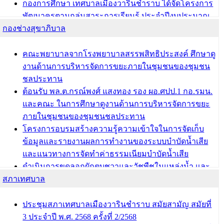
กองการศึกษา เทศบาลเมืองวารินชำราบ ได้จัดโครงการ
พัฒนาครูตามกลุ่มสาระการเรียนรู้ ประจำปีงบประมาณ
กองช่างสุขาภิบาล
พ.ศ. 2568
ผอ.กองการศึกษา เทศบาลเมืองวารินชำราบ เข้ารับโล่
รางวัลผู้อำนวยการสำนัก/กองการศึกษาดีเด่น ในงาน
คณะพยาบาลจากโรงพยาบาลสรรพสิทธิประสงค์ ศึกษาดู
แข่งขันทักษะทางวิชาการและงานมหกรรมการจัดการ
งานด้านการบริหารจัดการขยะภายในชุมชนของชุมชน
ศึกษาท้องถิ่น ระดับประเทศครั้งที่ 14 ประจำปี 2568
ชลประทาน
ต้อนรับ พล.ต.กรณ์พงศ์ แสงทอง รอง ผอ.ศปป.1 กอ.รมน.
บทความ อื่นๆ ...
และคณะ ในการศึกษาดูงานด้านการบริหารจัดการขยะ
ภายในชุมชนของชุมชนชลประทาน
โครงการอบรมสร้างความรู้ความเข้าใจในการจัดเก็บ
ข้อมูลและรายงานผลการทำงานของระบบบำบัดน้ำเสีย
และแนวทางการจัดทำค่าธรรมเนียมบำบัดน้ำเสีย
ดำเนินการขุดลอกผักตบชวาและวัชพืชในแหล่งน้ำ และ
สภาเทศบาล
พัฒนาฟื้นฟูและแก้ไขปัญหาแหล่งน้ำสาธารณะภายใน
ชุมชนท่าบ้งมั่ง
ดำเนินการขุดลอกผักตบชวาและวัชพืชในแหล่งน้ำ และ
ประชุมสภาเทศบาลเมืองวารินชำราบ สมัยสามัญ สมัยที่
พัฒนาฟื้นฟูและแก้ไขปัญหาแหล่งน้ำสาธารณะภายชุม
3 ประจำปี พ.ศ. 2568 ครั้งที่ 2/2568