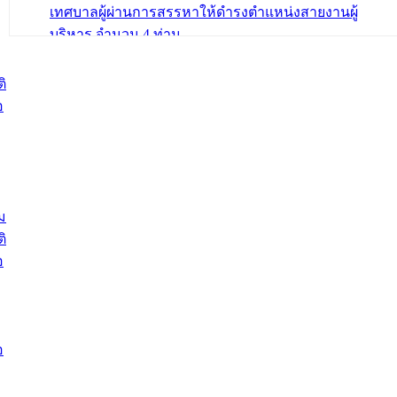
เทศบาลผู้ผ่านการสรรหาให้ดำรงตำแหน่งสายงานผู้
บริหาร จำนวน 4 ท่าน
ต้อนรับเจ้าหน้าที่เทศบาลใหม่ซึ่งได้รับโอน ย้ายมาใหม่ใน
2 ตำแหน่ง
ิ
อ
บทความ อื่นๆ ...
ม
ิ
อ
อ