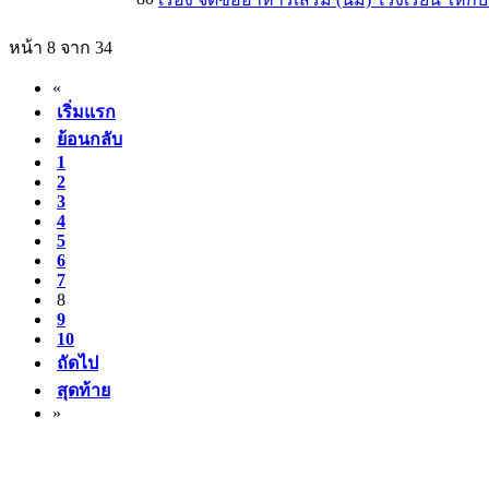
หน้า 8 จาก 34
«
เริ่มแรก
ย้อนกลับ
1
2
3
4
5
6
7
8
9
10
ถัดไป
สุดท้าย
»