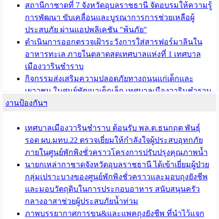
บทความ อื่นๆ ...
สถานีกาชาดที่ 7 จังหวัดอุบลราชธานี จัดอบรมให้ความรู้
การพัฒนา ขับเคลื่อนและบูรณาการการช่วยเหลือผู้
ประสบภัย ผ่านแอปพลิเคชัน "พ้นภัย"
ดำเนินการออกตรวจเฝ้าระวังการใส่สารฟอร์มาลินใน
อาหารทะเล ภายในตลาดสดเทศบาลแห่งที่ 1 เทศบาล
เมืองวารินชำราบ
กิจกรรมส่งเสริมความปลอดภัยทางถนนแก่เด็กและ
เยาวชน ในศูนย์พัฒนาเด็กเล็ก เทศบาลเมืองวารินชำราบ
งานป้องกันฯ
เทศบาลเมืองวารินชำราบ ร่วมประชุมปรึกษาหารือการ
ขับเคลื่อนสังคมผู้สูงวัยขององค์กรปกครองส่วนท้องถิ่น
เทศบาลเมืองวารินชำราบ ต้อนรับ พล.ต.ธนกฤต พันธุ์
บทความ อื่นๆ ...
รอด ผบ.มทบ.22 ตรวจเยี่ยมให้กำลังใจผู้ประสบอุทกภัย
ภายในศูนย์พักพิงชั่วคราวโครงการปรับปรุงคุณภาพน้ำ
นายกเหล่ากาชาดจังหวัดอุบลราชธานี ได้เข้าเยี่ยมผู้ป่วย
กลุ่มเปราะบางของศูนย์พักพิงชั่วคราวและมอบถุงยังชีพ
และมอบวัตถุดิบในการประกอบอาหาร สนับสนุนครัว
กลางอาสาช่วยผู้ประสบภัยน้ำท่วม
ภาพบรรยากาศการขน&และแพคถุงยังชีพ ที่นำไว้แจก