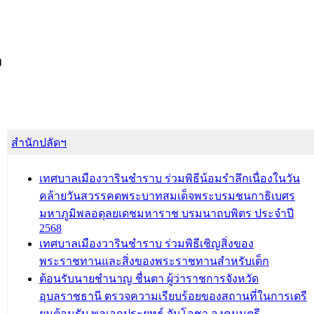
ง
สำนักปลัดฯ
เทศบาลเมืองวารินชำราบ ร่วมพิธีน้อมรำลึกเนื่องในวัน
คล้ายวันสวรรคตพระบาทสมเด็จพระบรมชนกาธิเบศร
มหาภูมิพลอดุลยเดชมหาราช บรมนาถบพิตร ประจำปี
2568
เทศบาลเมืองวารินชำราบ ร่วมพิธีเชิญสิ่งของ
พระราชทานและสิ่งของพระราชทานสำหรับเด็ก
ต้อนรับนายชำนาญ ชื่นตา ผู้ว่าราชการจังหวัด
อุบลราชธานี ตรวจความเรียบร้อยของสถานที่ในการเตรี
ยมต้อนรับ พลเอกประยุทธ์ จันโอชา องคมนตรี