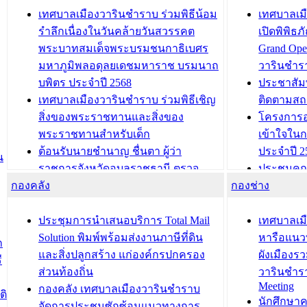
เทศบาลเมืองวารินชำราบ ร่วมพิธีน้อม
เทศบาลเมื
รำลึกเนื่องในวันคล้ายวันสวรรคต
เปิดพิพิธ
พระบาทสมเด็จพระบรมชนกาธิเบศร
Grand Ope
มหาภูมิพลอดุลยเดชมหาราช บรมนาถ
วารินชำร
บพิตร ประจำปี 2568
ประชาสัมพ
เทศบาลเมืองวารินชำราบ ร่วมพิธีเชิญ
ติดตามสถ
สิ่งของพระราชทานและสิ่งของ
โครงการอ
พระราชทานสำหรับเด็ก
เข้าใจใน
ต้อนรับนายชำนาญ ชื่นตา ผู้ว่า
ประจำปี 2
น
ราชการจังหวัดอุบลราชธานี ตรวจ
ประชุมคณ
กองคลัง
ความเรียบร้อยของสถานที่ในการเตรี
กองช่าง
ความเสี่ย
ยมต้อนรับ พลเอกประยุทธ์ จันโอชา
ประจำปี 25
องคมนตรี
ประชุมทีมว
ประชุมการนำเสนอบริการ Total Mail
เทศบาลเม
สำนักทะเบียนท้องถิ่นเทศบาลเมือง
ชีวา สร้าง
Solution พิมพ์พร้อมส่งงานภาษีที่ดิน
หารือแนว
ก
วารินชำราบ ดำเนินการมอบทะเบียน
ขับเคลื่อ
และสิ่งปลูกสร้าง แก่องค์กรปกครอง
ผังเมืองร
ี
บ้าน ทร.14 และบัตรประจำตัว
“เมืองแห่ง
ส่วนท้องถิ่น
วารินชำร
Meeting
ประชาชนบุคคลประเภท 8 แก่บุคคลที่
กองคลัง เทศบาลเมืองวารินชำราบ
ติ
บทความ อื่นๆ ..
นักศึกษา
ได้รับการเพิ่มชื่อในทะเบียนบ้าน
จัดการประชุมซักซ้อมแนวทางการ