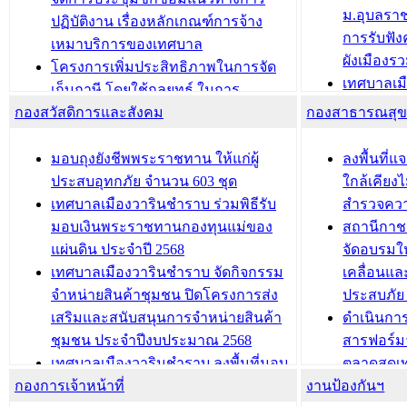
ม.อุบลรา
(ท.ร.14) กรณีคนไม่มีสัญชาติไทยได้รับ
ปฏิบัติงาน เรื่องหลักเกณฑ์การจ้าง
การรับฟั
อนุญาตให้มีถิ่นที่อยู่
เหมาบริการของเทศบาล
ผังเมือง
ประชุมคณะกรรมการประเมินผลการ
โครงการเพิ่มประสิทธิภาพในการจัด
เทศบาลเม
ควบคุมภายในของ สำนัก/กอง/
เก็บภาษี โดยใช้กลยุทธ์ ในการ
โครงการจ
โรงเรียน/ศูนย์พัฒนาเด็กเล็ก/สถานธนา
กองสวัสดิการและสังคม
พัฒนาการจัดเก็บรายได้ ประจำปี พ.ศ.
กองสาธารณสุ
สัญญาณบ
2568
นุบาล
เทศบาลเมืองวารินชำราบ ร่วมการ
เทศบาลเม
มอบถุงยังชีพพระราชทาน ให้แก่ผู้
ลงพื้นที
บทความ อื่นๆ ...
ประชุมวิชาการระดับนานาชาติและ
รับฟังควา
ประสบอุทกภัย จำนวน 603 ชุด
ใกล้เคียง
นิทรรศการด้านนวัตกรรมท้องถิ่น 2568
ผังเมืองร
เทศบาลเมืองวารินชำราบ ร่วมพิธีรับ
สำรวจคว
และรับรางวัลทีมนักวิจัยดีเด่นจาก
วารินชำราบ
มอบเงินพระราชทานกองทุนแม่ของ
สถานีกาชา
นวัตกรรมโครงการทะเบียนภาษีป้าย
เทศบาลเม
แผ่นดิน ประจำปี 2568
จัดอบรมให
ประชุมผู้เช่าอาคารพาณิชย์ บริเวณ
ซักซ้อมแ
เทศบาลเมืองวารินชำราบ จัดกิจกรรม
เคลื่อนแล
ถนนเกษมสุขและถนนประทุมเทพภักดี
ประโยชน์ใน
จำหน่ายสินค้าชุมชน ปิดโครงการส่ง
ประสบภัย 
เสริมและสนับสนุนการจำหน่ายสินค้า
ดำเนินกา
บทความ อื่นๆ ...
บทความ อื่นๆ ..
ชุมชน ประจำปีงบประมาณ 2568
สารฟอร์ม
เทศบาลเมืองวารินชำราบ ลงพื้นที่มอบ
ตลาดสดเทศ
กองการเจ้าหน้าที่
น้ำดื่มแก่ผู้พักอาศัย ณ ศูนย์พักพิง
งานป้องกันฯ
วารินชำร