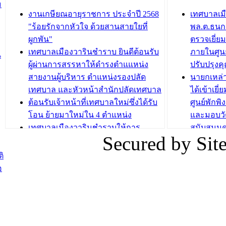
ชั่วคราว
กิจกรรมส
ม
กองสวัสดิการสังคม เทศบาลเมือง
ถนนแก่เด
งานเกษียณอายุราชการ ประจำปี 2568
เทศบาลเม
วารินชำราบ จัดโครงการอบรมอาชีพ
เด็กเล็ก 
"ร้อยรักจากหัวใจ ด้วยสานสายใยที่
พล.ต.ธนกฤ
ระยะสั้น ประจำปี 2568 (หลักสูตรการ
เทศบาลเม
ผูกพัน"
ตรวจเยี่ย
ถักทอผลิตภัณฑ์จากถุงพลาสติก)
ปรึกษาหาร
เทศบาลเมืองวารินชำราบ ยินดีต้อนรับ
ภายในศูนย
น
วัยขององค
ผู้ผ่านการสรรหาให้ดำรงตำแแหน่ง
ปรับปรุงค
บทความ อื่นๆ ...
สายงานผู้บริหาร ตำแหน่งรองปลัด
นายกเหล่
บทความ อื่นๆ ..
เทศบาล และหัวหน้าสำนักปลัดเทศบาล
ได้เข้าเยี
ต้อนรับเจ้าหน้าที่เทศบาลใหม่ซึ่งได้รับ
ศูนย์พักพ
โอน ย้ายมาใหม่ใน 4 ตำแหน่ง
และมอบวั
เทศบาลเมืองวารินชำราบให้การ
สนับสนุน
Secured by Si
ต้อนรับพนักงานเทศบาลผู้ผ่านการ
ภัยน้ำท่ว
สรรหาให้ดำรงตำแหน่งสายงานผู้
ภาพบรรย
ิ
บริหาร จำนวน 4 ท่าน
ยังชีพ ที
อ
ต้อนรับเจ้าหน้าที่เทศบาลใหม่ซึ่งได้รับ
ในวันที่ 9
โอน ย้ายมาใหม่ใน 2 ตำแหน่ง
ต้อนรับร้
รองนายกร
บทความ อื่นๆ ...
กระทรวงเ