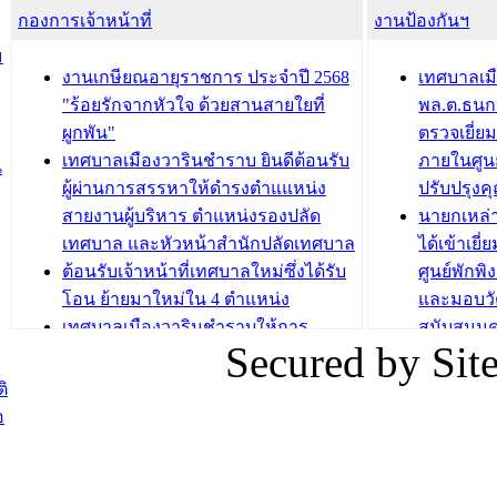
กองการเจ้าหน้าที่
น้ำดื่มแก่ผู้พักอาศัย ณ ศูนย์พักพิง
งานป้องกันฯ
วารินชำร
ชั่วคราว
กิจกรรมส
ม
กองสวัสดิการสังคม เทศบาลเมือง
ถนนแก่เด
งานเกษียณอายุราชการ ประจำปี 2568
เทศบาลเม
วารินชำราบ จัดโครงการอบรมอาชีพ
เด็กเล็ก 
"ร้อยรักจากหัวใจ ด้วยสานสายใยที่
พล.ต.ธนกฤ
ระยะสั้น ประจำปี 2568 (หลักสูตรการ
เทศบาลเม
ผูกพัน"
ตรวจเยี่ย
ถักทอผลิตภัณฑ์จากถุงพลาสติก)
ปรึกษาหาร
เทศบาลเมืองวารินชำราบ ยินดีต้อนรับ
ภายในศูนย
น
วัยขององค
ผู้ผ่านการสรรหาให้ดำรงตำแแหน่ง
ปรับปรุงค
บทความ อื่นๆ ...
สายงานผู้บริหาร ตำแหน่งรองปลัด
นายกเหล่
บทความ อื่นๆ ..
เทศบาล และหัวหน้าสำนักปลัดเทศบาล
ได้เข้าเยี
ต้อนรับเจ้าหน้าที่เทศบาลใหม่ซึ่งได้รับ
ศูนย์พักพ
โอน ย้ายมาใหม่ใน 4 ตำแหน่ง
และมอบวั
เทศบาลเมืองวารินชำราบให้การ
สนับสนุน
Secured by Si
ต้อนรับพนักงานเทศบาลผู้ผ่านการ
ภัยน้ำท่ว
สรรหาให้ดำรงตำแหน่งสายงานผู้
ภาพบรรย
ิ
บริหาร จำนวน 4 ท่าน
ยังชีพ ที
อ
ต้อนรับเจ้าหน้าที่เทศบาลใหม่ซึ่งได้รับ
ในวันที่ 9
โอน ย้ายมาใหม่ใน 2 ตำแหน่ง
ต้อนรับร้
รองนายกร