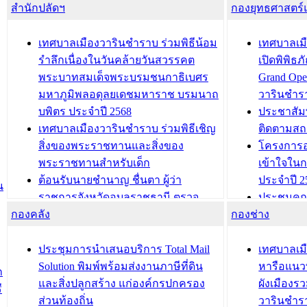
สำนักปลัดฯ
กองยุทธศาสตร
เทศบาลเมืองวารินชำราบ ร่วมพิธีน้อม
เทศบาลเมื
รำลึกเนื่องในวันคล้ายวันสวรรคต
เปิดพิพิธ
พระบาทสมเด็จพระบรมชนกาธิเบศร
Grand Ope
มหาภูมิพลอดุลยเดชมหาราช บรมนาถ
วารินชำร
บพิตร ประจำปี 2568
ประชาสัมพ
เทศบาลเมืองวารินชำราบ ร่วมพิธีเชิญ
ติดตามสถ
สิ่งของพระราชทานและสิ่งของ
โครงการอ
พระราชทานสำหรับเด็ก
เข้าใจใน
ต้อนรับนายชำนาญ ชื่นตา ผู้ว่า
ประจำปี 2
น
ราชการจังหวัดอุบลราชธานี ตรวจ
ประชุมคณ
กองคลัง
ความเรียบร้อยของสถานที่ในการเตรี
กองช่าง
ความเสี่ย
ยมต้อนรับ พลเอกประยุทธ์ จันโอชา
ประจำปี 25
องคมนตรี
ประชุมทีมว
ประชุมการนำเสนอบริการ Total Mail
เทศบาลเม
สำนักทะเบียนท้องถิ่นเทศบาลเมือง
ชีวา สร้าง
Solution พิมพ์พร้อมส่งงานภาษีที่ดิน
หารือแนว
ก
วารินชำราบ ดำเนินการมอบทะเบียน
ขับเคลื่อ
และสิ่งปลูกสร้าง แก่องค์กรปกครอง
ผังเมืองร
ี
บ้าน ทร.14 และบัตรประจำตัว
“เมืองแห่ง
ส่วนท้องถิ่น
วารินชำร