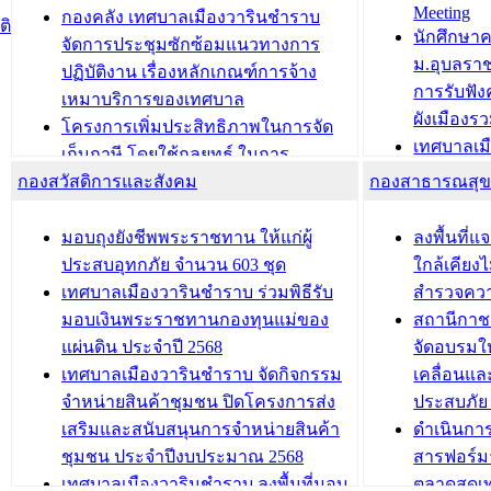
Meeting
ประชาชนบุคคลประเภท 8 แก่บุคคลที่
กองคลัง เทศบาลเมืองวารินชำราบ
ติ
บทความ อื่นๆ ..
นักศึกษา
ได้รับการเพิ่มชื่อในทะเบียนบ้าน
จัดการประชุมซักซ้อมแนวทางการ
ม.อุบลรา
(ท.ร.14) กรณีคนไม่มีสัญชาติไทยได้รับ
ปฏิบัติงาน เรื่องหลักเกณฑ์การจ้าง
การรับฟั
อนุญาตให้มีถิ่นที่อยู่
เหมาบริการของเทศบาล
ผังเมือง
ประชุมคณะกรรมการประเมินผลการ
โครงการเพิ่มประสิทธิภาพในการจัด
เทศบาลเม
ควบคุมภายในของ สำนัก/กอง/
เก็บภาษี โดยใช้กลยุทธ์ ในการ
โครงการจ
โรงเรียน/ศูนย์พัฒนาเด็กเล็ก/สถานธนา
กองสวัสดิการและสังคม
พัฒนาการจัดเก็บรายได้ ประจำปี พ.ศ.
กองสาธารณสุ
สัญญาณบ
2568
นุบาล
เทศบาลเมืองวารินชำราบ ร่วมการ
เทศบาลเม
มอบถุงยังชีพพระราชทาน ให้แก่ผู้
ลงพื้นที
บทความ อื่นๆ ...
ประชุมวิชาการระดับนานาชาติและ
รับฟังควา
ประสบอุทกภัย จำนวน 603 ชุด
ใกล้เคียง
นิทรรศการด้านนวัตกรรมท้องถิ่น 2568
ผังเมืองร
เทศบาลเมืองวารินชำราบ ร่วมพิธีรับ
สำรวจคว
และรับรางวัลทีมนักวิจัยดีเด่นจาก
วารินชำราบ
มอบเงินพระราชทานกองทุนแม่ของ
สถานีกาชา
นวัตกรรมโครงการทะเบียนภาษีป้าย
เทศบาลเม
แผ่นดิน ประจำปี 2568
จัดอบรมให
ประชุมผู้เช่าอาคารพาณิชย์ บริเวณ
ซักซ้อมแ
เทศบาลเมืองวารินชำราบ จัดกิจกรรม
เคลื่อนแล
ถนนเกษมสุขและถนนประทุมเทพภักดี
ประโยชน์ใน
จำหน่ายสินค้าชุมชน ปิดโครงการส่ง
ประสบภัย 
เสริมและสนับสนุนการจำหน่ายสินค้า
ดำเนินกา
บทความ อื่นๆ ...
บทความ อื่นๆ ..
ชุมชน ประจำปีงบประมาณ 2568
สารฟอร์ม
เทศบาลเมืองวารินชำราบ ลงพื้นที่มอบ
ตลาดสดเทศ