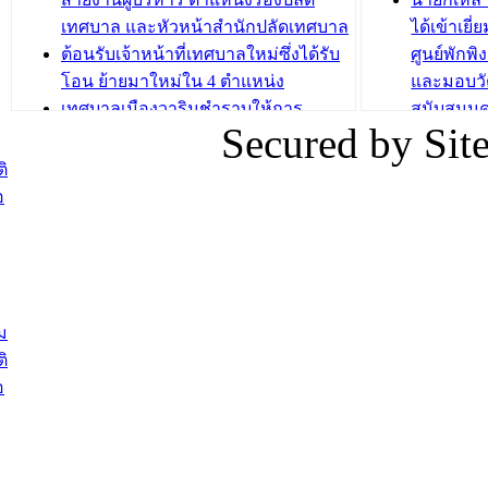
บทความ อื่นๆ ..
เทศบาล และหัวหน้าสำนักปลัดเทศบาล
ได้เข้าเยี
ต้อนรับเจ้าหน้าที่เทศบาลใหม่ซึ่งได้รับ
ศูนย์พักพ
โอน ย้ายมาใหม่ใน 4 ตำแหน่ง
และมอบวั
เทศบาลเมืองวารินชำราบให้การ
สนับสนุน
Secured by Si
ต้อนรับพนักงานเทศบาลผู้ผ่านการ
ภัยน้ำท่ว
สรรหาให้ดำรงตำแหน่งสายงานผู้
ภาพบรรย
ิ
บริหาร จำนวน 4 ท่าน
ยังชีพ ที
อ
ต้อนรับเจ้าหน้าที่เทศบาลใหม่ซึ่งได้รับ
ในวันที่ 9
โอน ย้ายมาใหม่ใน 2 ตำแหน่ง
ต้อนรับร้
รองนายกร
บทความ อื่นๆ ...
กระทรวงเ
ติดตามสถา
ม
อุบลราชธ
ิ
สส.กิตติ์
อ
สิริ และน
ยังชีพมาม
ท่วมในพื้