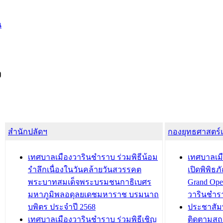
น
ง
สำนักปลัดฯ
กองยุทธศาสตร
เทศบาลเมืองวารินชำราบ ร่วมพิธีน้อม
เทศบาลเมื
รำลึกเนื่องในวันคล้ายวันสวรรคต
เปิดพิพิธ
พระบาทสมเด็จพระบรมชนกาธิเบศร
Grand Ope
มหาภูมิพลอดุลยเดชมหาราช บรมนาถ
วารินชำร
บพิตร ประจำปี 2568
ประชาสัมพ
เทศบาลเมืองวารินชำราบ ร่วมพิธีเชิญ
ติดตามสถ