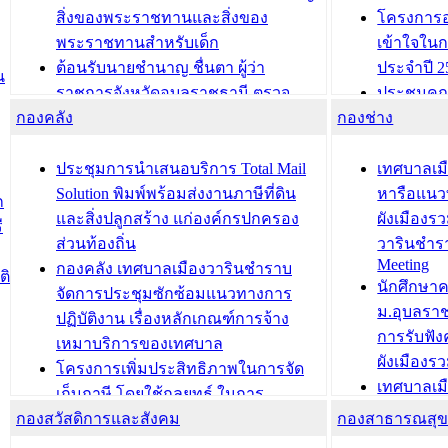
สิ่งของพระราชทานและสิ่งของ
โครงการอ
พระราชทานสำหรับเด็ก
เข้าใจใน
ต้อนรับนายชำนาญ ชื่นตา ผู้ว่า
ประจำปี 2
น
ราชการจังหวัดอุบลราชธานี ตรวจ
ประชุมคณ
กองคลัง
ความเรียบร้อยของสถานที่ในการเตรี
กองช่าง
ความเสี่ย
ยมต้อนรับ พลเอกประยุทธ์ จันโอชา
ประจำปี 25
องคมนตรี
ประชุมทีมว
ประชุมการนำเสนอบริการ Total Mail
เทศบาลเม
สำนักทะเบียนท้องถิ่นเทศบาลเมือง
ชีวา สร้าง
Solution พิมพ์พร้อมส่งงานภาษีที่ดิน
หารือแนว
ก
วารินชำราบ ดำเนินการมอบทะเบียน
ขับเคลื่อ
และสิ่งปลูกสร้าง แก่องค์กรปกครอง
ผังเมืองร
ี
บ้าน ทร.14 และบัตรประจำตัว
“เมืองแห่ง
ส่วนท้องถิ่น
วารินชำร
Meeting
ประชาชนบุคคลประเภท 8 แก่บุคคลที่
กองคลัง เทศบาลเมืองวารินชำราบ
ติ
บทความ อื่นๆ ..
นักศึกษา
ได้รับการเพิ่มชื่อในทะเบียนบ้าน
จัดการประชุมซักซ้อมแนวทางการ
ม.อุบลรา
(ท.ร.14) กรณีคนไม่มีสัญชาติไทยได้รับ
ปฏิบัติงาน เรื่องหลักเกณฑ์การจ้าง
การรับฟั
อนุญาตให้มีถิ่นที่อยู่
เหมาบริการของเทศบาล
ผังเมือง
ประชุมคณะกรรมการประเมินผลการ
โครงการเพิ่มประสิทธิภาพในการจัด
เทศบาลเม
ควบคุมภายในของ สำนัก/กอง/
เก็บภาษี โดยใช้กลยุทธ์ ในการ
โครงการจ
โรงเรียน/ศูนย์พัฒนาเด็กเล็ก/สถานธนา
กองสวัสดิการและสังคม
พัฒนาการจัดเก็บรายได้ ประจำปี พ.ศ.
กองสาธารณสุ
สัญญาณบ
2568
นุบาล