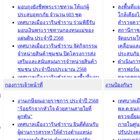
เทศบาลเมืองวารินชำราบ ร่วมการ
เทศบาลเม
มอบถุงยังชีพพระราชทาน ให้แก่ผู้
ลงพื้นที
บทความ อื่นๆ ...
ประชุมวิชาการระดับนานาชาติและ
รับฟังควา
ประสบอุทกภัย จำนวน 603 ชุด
ใกล้เคียง
นิทรรศการด้านนวัตกรรมท้องถิ่น 2568
ผังเมืองร
เทศบาลเมืองวารินชำราบ ร่วมพิธีรับ
สำรวจคว
และรับรางวัลทีมนักวิจัยดีเด่นจาก
วารินชำราบ
มอบเงินพระราชทานกองทุนแม่ของ
สถานีกาชา
นวัตกรรมโครงการทะเบียนภาษีป้าย
เทศบาลเม
แผ่นดิน ประจำปี 2568
จัดอบรมให
ประชุมผู้เช่าอาคารพาณิชย์ บริเวณ
ซักซ้อมแ
เทศบาลเมืองวารินชำราบ จัดกิจกรรม
เคลื่อนแล
ถนนเกษมสุขและถนนประทุมเทพภักดี
ประโยชน์ใน
จำหน่ายสินค้าชุมชน ปิดโครงการส่ง
ประสบภัย 
เสริมและสนับสนุนการจำหน่ายสินค้า
ดำเนินกา
บทความ อื่นๆ ...
บทความ อื่นๆ ..
ชุมชน ประจำปีงบประมาณ 2568
สารฟอร์ม
เทศบาลเมืองวารินชำราบ ลงพื้นที่มอบ
ตลาดสดเทศ
กองการเจ้าหน้าที่
น้ำดื่มแก่ผู้พักอาศัย ณ ศูนย์พักพิง
งานป้องกันฯ
วารินชำร
ชั่วคราว
กิจกรรมส
ม
กองสวัสดิการสังคม เทศบาลเมือง
ถนนแก่เด
งานเกษียณอายุราชการ ประจำปี 2568
เทศบาลเม
วารินชำราบ จัดโครงการอบรมอาชีพ
เด็กเล็ก 
"ร้อยรักจากหัวใจ ด้วยสานสายใยที่
พล.ต.ธนกฤ
ระยะสั้น ประจำปี 2568 (หลักสูตรการ
เทศบาลเม
ผูกพัน"
ตรวจเยี่ย
ถักทอผลิตภัณฑ์จากถุงพลาสติก)
ปรึกษาหาร
เทศบาลเมืองวารินชำราบ ยินดีต้อนรับ
ภายในศูนย
น
วัยขององค
ผู้ผ่านการสรรหาให้ดำรงตำแแหน่ง
ปรับปรุงค
บทความ อื่นๆ ...
สายงานผู้บริหาร ตำแหน่งรองปลัด
นายกเหล่