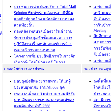
ยมต้อนรับ พลเอกประยุทธ์ จันโอชา
ประจำปี 25
องคมนตรี
ประชุมทีมว
ประชุมการนำเสนอบริการ Total Mail
เทศบาลเม
สำนักทะเบียนท้องถิ่นเทศบาลเมือง
ชีวา สร้าง
Solution พิมพ์พร้อมส่งงานภาษีที่ดิน
หารือแนว
ก
วารินชำราบ ดำเนินการมอบทะเบียน
ขับเคลื่อ
และสิ่งปลูกสร้าง แก่องค์กรปกครอง
ผังเมืองร
ี
บ้าน ทร.14 และบัตรประจำตัว
“เมืองแห่ง
ส่วนท้องถิ่น
วารินชำร
Meeting
ประชาชนบุคคลประเภท 8 แก่บุคคลที่
กองคลัง เทศบาลเมืองวารินชำราบ
ติ
บทความ อื่นๆ ..
นักศึกษา
ได้รับการเพิ่มชื่อในทะเบียนบ้าน
จัดการประชุมซักซ้อมแนวทางการ
ม.อุบลรา
(ท.ร.14) กรณีคนไม่มีสัญชาติไทยได้รับ
ปฏิบัติงาน เรื่องหลักเกณฑ์การจ้าง
การรับฟั
อนุญาตให้มีถิ่นที่อยู่
เหมาบริการของเทศบาล
ผังเมือง
ประชุมคณะกรรมการประเมินผลการ
โครงการเพิ่มประสิทธิภาพในการจัด
เทศบาลเม
ควบคุมภายในของ สำนัก/กอง/
เก็บภาษี โดยใช้กลยุทธ์ ในการ
โครงการจ
โรงเรียน/ศูนย์พัฒนาเด็กเล็ก/สถานธนา
กองสวัสดิการและสังคม
พัฒนาการจัดเก็บรายได้ ประจำปี พ.ศ.
กองสาธารณสุ
สัญญาณบ
2568
นุบาล
เทศบาลเมืองวารินชำราบ ร่วมการ
เทศบาลเม
มอบถุงยังชีพพระราชทาน ให้แก่ผู้
ลงพื้นที
บทความ อื่นๆ ...
ประชุมวิชาการระดับนานาชาติและ
รับฟังควา
ประสบอุทกภัย จำนวน 603 ชุด
ใกล้เคียง
นิทรรศการด้านนวัตกรรมท้องถิ่น 2568
ผังเมืองร
เทศบาลเมืองวารินชำราบ ร่วมพิธีรับ
สำรวจคว
และรับรางวัลทีมนักวิจัยดีเด่นจาก
วารินชำราบ
มอบเงินพระราชทานกองทุนแม่ของ
สถานีกาชา
นวัตกรรมโครงการทะเบียนภาษีป้าย
เทศบาลเม
แผ่นดิน ประจำปี 2568
จัดอบรมให
ประชุมผู้เช่าอาคารพาณิชย์ บริเวณ
ซักซ้อมแ