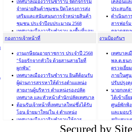
เทศบาลเมืองวารินชำราบ จัดกิจกรรม
เคลื่อนแล
ถนนเกษมสุขและถนนประทุมเทพภักดี
ประโยชน์ใน
จำหน่ายสินค้าชุมชน ปิดโครงการส่ง
ประสบภัย 
เสริมและสนับสนุนการจำหน่ายสินค้า
ดำเนินกา
บทความ อื่นๆ ...
บทความ อื่นๆ ..
ชุมชน ประจำปีงบประมาณ 2568
สารฟอร์ม
เทศบาลเมืองวารินชำราบ ลงพื้นที่มอบ
ตลาดสดเทศ
กองการเจ้าหน้าที่
น้ำดื่มแก่ผู้พักอาศัย ณ ศูนย์พักพิง
งานป้องกันฯ
วารินชำร
ชั่วคราว
กิจกรรมส
ม
กองสวัสดิการสังคม เทศบาลเมือง
ถนนแก่เด
งานเกษียณอายุราชการ ประจำปี 2568
เทศบาลเม
วารินชำราบ จัดโครงการอบรมอาชีพ
เด็กเล็ก 
"ร้อยรักจากหัวใจ ด้วยสานสายใยที่
พล.ต.ธนกฤ
ระยะสั้น ประจำปี 2568 (หลักสูตรการ
เทศบาลเม
ผูกพัน"
ตรวจเยี่ย
ถักทอผลิตภัณฑ์จากถุงพลาสติก)
ปรึกษาหาร
เทศบาลเมืองวารินชำราบ ยินดีต้อนรับ
ภายในศูนย
น
วัยขององค
ผู้ผ่านการสรรหาให้ดำรงตำแแหน่ง
ปรับปรุงค
บทความ อื่นๆ ...
สายงานผู้บริหาร ตำแหน่งรองปลัด
นายกเหล่
บทความ อื่นๆ ..
เทศบาล และหัวหน้าสำนักปลัดเทศบาล
ได้เข้าเยี
ต้อนรับเจ้าหน้าที่เทศบาลใหม่ซึ่งได้รับ
ศูนย์พักพ
โอน ย้ายมาใหม่ใน 4 ตำแหน่ง
และมอบวั
เทศบาลเมืองวารินชำราบให้การ
สนับสนุน
Secured by Si
ต้อนรับพนักงานเทศบาลผู้ผ่านการ
ภัยน้ำท่ว