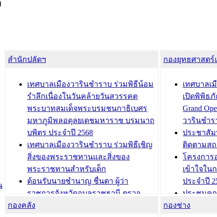
ง
สำนักปลัดฯ
กองยุทธศาสตร
เทศบาลเมืองวารินชำราบ ร่วมพิธีน้อม
เทศบาลเมื
รำลึกเนื่องในวันคล้ายวันสวรรคต
เปิดพิพิธ
พระบาทสมเด็จพระบรมชนกาธิเบศร
Grand Ope
มหาภูมิพลอดุลยเดชมหาราช บรมนาถ
วารินชำร
บพิตร ประจำปี 2568
ประชาสัมพ
เทศบาลเมืองวารินชำราบ ร่วมพิธีเชิญ
ติดตามสถ
สิ่งของพระราชทานและสิ่งของ
โครงการอ
พระราชทานสำหรับเด็ก
เข้าใจใน
ต้อนรับนายชำนาญ ชื่นตา ผู้ว่า
ประจำปี 2
น
ราชการจังหวัดอุบลราชธานี ตรวจ
ประชุมคณ
กองคลัง
ความเรียบร้อยของสถานที่ในการเตรี
กองช่าง
ความเสี่ย