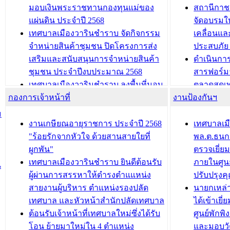
และรับรางวัลทีมนักวิจัยดีเด่นจาก
วารินชำราบ
มอบเงินพระราชทานกองทุนแม่ของ
สถานีกาชา
นวัตกรรมโครงการทะเบียนภาษีป้าย
เทศบาลเม
แผ่นดิน ประจำปี 2568
จัดอบรมให
ประชุมผู้เช่าอาคารพาณิชย์ บริเวณ
ซักซ้อมแ
เทศบาลเมืองวารินชำราบ จัดกิจกรรม
เคลื่อนแล
ถนนเกษมสุขและถนนประทุมเทพภักดี
ประโยชน์ใน
จำหน่ายสินค้าชุมชน ปิดโครงการส่ง
ประสบภัย 
เสริมและสนับสนุนการจำหน่ายสินค้า
ดำเนินกา
บทความ อื่นๆ ...
บทความ อื่นๆ ..
ชุมชน ประจำปีงบประมาณ 2568
สารฟอร์ม
เทศบาลเมืองวารินชำราบ ลงพื้นที่มอบ
ตลาดสดเทศ
กองการเจ้าหน้าที่
น้ำดื่มแก่ผู้พักอาศัย ณ ศูนย์พักพิง
งานป้องกันฯ
วารินชำร
ชั่วคราว
กิจกรรมส
ม
กองสวัสดิการสังคม เทศบาลเมือง
ถนนแก่เด
งานเกษียณอายุราชการ ประจำปี 2568
เทศบาลเม
วารินชำราบ จัดโครงการอบรมอาชีพ
เด็กเล็ก 
"ร้อยรักจากหัวใจ ด้วยสานสายใยที่
พล.ต.ธนกฤ
ระยะสั้น ประจำปี 2568 (หลักสูตรการ
เทศบาลเม
ผูกพัน"
ตรวจเยี่ย
ถักทอผลิตภัณฑ์จากถุงพลาสติก)
ปรึกษาหาร
เทศบาลเมืองวารินชำราบ ยินดีต้อนรับ
ภายในศูนย
น
วัยขององค
ผู้ผ่านการสรรหาให้ดำรงตำแแหน่ง
ปรับปรุงค
บทความ อื่นๆ ...
สายงานผู้บริหาร ตำแหน่งรองปลัด
นายกเหล่
บทความ อื่นๆ ..
เทศบาล และหัวหน้าสำนักปลัดเทศบาล
ได้เข้าเยี
ต้อนรับเจ้าหน้าที่เทศบาลใหม่ซึ่งได้รับ
ศูนย์พักพ
โอน ย้ายมาใหม่ใน 4 ตำแหน่ง
และมอบวั