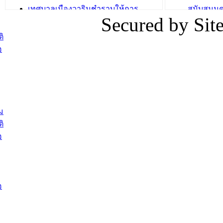
เทศบาลเมืองวารินชำราบให้การ
สนับสนุน
Secured by Si
ต้อนรับพนักงานเทศบาลผู้ผ่านการ
ภัยน้ำท่ว
สรรหาให้ดำรงตำแหน่งสายงานผู้
ภาพบรรย
ิ
บริหาร จำนวน 4 ท่าน
ยังชีพ ที
อ
ต้อนรับเจ้าหน้าที่เทศบาลใหม่ซึ่งได้รับ
ในวันที่ 9
โอน ย้ายมาใหม่ใน 2 ตำแหน่ง
ต้อนรับร้
รองนายกร
บทความ อื่นๆ ...
กระทรวงเ
ติดตามสถา
ม
อุบลราชธ
ิ
สส.กิตติ์
อ
สิริ และน
ยังชีพมาม
ท่วมในพื้
อ
บทความ อื่นๆ ..