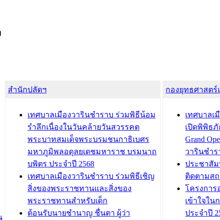
ง
สำนักปลัดฯ
กองยุทธศาสตร
เทศบาลเมืองวารินชำราบ ร่วมพิธีน้อม
เทศบาลเมื
รำลึกเนื่องในวันคล้ายวันสวรรคต
เปิดพิพิธ
พระบาทสมเด็จพระบรมชนกาธิเบศร
Grand Ope
มหาภูมิพลอดุลยเดชมหาราช บรมนาถ
วารินชำร
บพิตร ประจำปี 2568
ประชาสัมพ
เทศบาลเมืองวารินชำราบ ร่วมพิธีเชิญ
ติดตามสถ
สิ่งของพระราชทานและสิ่งของ
โครงการอ
พระราชทานสำหรับเด็ก
เข้าใจใน
ต้อนรับนายชำนาญ ชื่นตา ผู้ว่า
ประจำปี 2
น