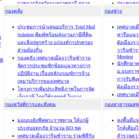
ราชการจังหวัดอุบลราชธานี ตรวจ
ประชุมคณ
กองคลัง
ความเรียบร้อยของสถานที่ในการเตรี
กองช่าง
ความเสี่ย
ยมต้อนรับ พลเอกประยุทธ์ จันโอชา
ประจำปี 25
องคมนตรี
ประชุมทีมว
ประชุมการนำเสนอบริการ Total Mail
เทศบาลเม
สำนักทะเบียนท้องถิ่นเทศบาลเมือง
ชีวา สร้าง
Solution พิมพ์พร้อมส่งงานภาษีที่ดิน
หารือแนว
ก
วารินชำราบ ดำเนินการมอบทะเบียน
ขับเคลื่อ
และสิ่งปลูกสร้าง แก่องค์กรปกครอง
ผังเมืองร
ี
บ้าน ทร.14 และบัตรประจำตัว
“เมืองแห่ง
ส่วนท้องถิ่น
วารินชำร
Meeting
ประชาชนบุคคลประเภท 8 แก่บุคคลที่
กองคลัง เทศบาลเมืองวารินชำราบ
ติ
บทความ อื่นๆ ..
นักศึกษา
ได้รับการเพิ่มชื่อในทะเบียนบ้าน
จัดการประชุมซักซ้อมแนวทางการ
ม.อุบลรา
(ท.ร.14) กรณีคนไม่มีสัญชาติไทยได้รับ
ปฏิบัติงาน เรื่องหลักเกณฑ์การจ้าง
การรับฟั
อนุญาตให้มีถิ่นที่อยู่
เหมาบริการของเทศบาล
ผังเมือง
ประชุมคณะกรรมการประเมินผลการ
โครงการเพิ่มประสิทธิภาพในการจัด
เทศบาลเม
ควบคุมภายในของ สำนัก/กอง/
เก็บภาษี โดยใช้กลยุทธ์ ในการ
โครงการจ
โรงเรียน/ศูนย์พัฒนาเด็กเล็ก/สถานธนา
กองสวัสดิการและสังคม
พัฒนาการจัดเก็บรายได้ ประจำปี พ.ศ.
กองสาธารณสุ
สัญญาณบ
2568
นุบาล
เทศบาลเมืองวารินชำราบ ร่วมการ
เทศบาลเม
มอบถุงยังชีพพระราชทาน ให้แก่ผู้
ลงพื้นที
บทความ อื่นๆ ...
ประชุมวิชาการระดับนานาชาติและ
รับฟังควา
ประสบอุทกภัย จำนวน 603 ชุด
ใกล้เคียง
นิทรรศการด้านนวัตกรรมท้องถิ่น 2568
ผังเมืองร
เทศบาลเมืองวารินชำราบ ร่วมพิธีรับ
สำรวจคว