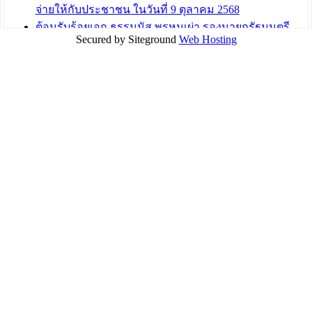
จ่ายให้กับประชาชน ในวันที่ 9 ตุลาคม 2568
ต้อนรับร้อยเอก ธรรมนัส พรหมเผ่า รองนายกรัฐมนตรี
Secured by Siteground
Web Hosting
และรัฐมนตรีว่าการกระทรวงเกษตรและสหกรณ์ ลงพื้นที่
ติดตามสถานการณ์น้ำในพื้นที่จังหวัดอุบลราชธานี
สส.กิตติ์ธัญญา วาจาดี ร่วมกับ บ.แสนสิริ และนายก
อบจ.สุราษฎร์ธานี นำถุงยังชีพมามอบให้แก่ผู้ได้รับผลกระ
ทบน้ำท่วมในพื้นที่เทศบาลเมืองวารินชำราบ
บทความ อื่นๆ ...