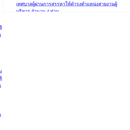
เทศบาลผู้ผ่านการสรรหาให้ดำรงตำแหน่งสายงานผู้
บริหาร จำนวน 4 ท่าน
ต้อนรับเจ้าหน้าที่เทศบาลใหม่ซึ่งได้รับโอน ย้ายมาใหม่ใน
2 ตำแหน่ง
ิ
อ
บทความ อื่นๆ ...
ม
ิ
อ
อ