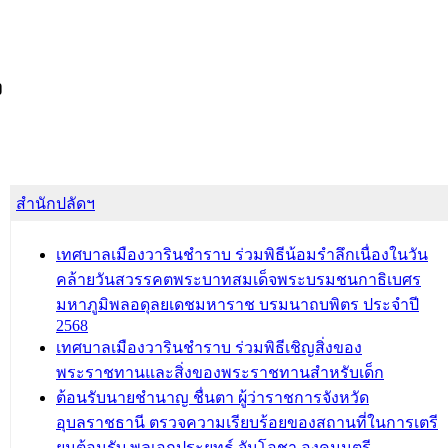
ง
สำนักปลัดฯ
เทศบาลเมืองวารินชำราบ ร่วมพิธีน้อมรำลึกเนื่องในวัน
คล้ายวันสวรรคตพระบาทสมเด็จพระบรมชนกาธิเบศร
มหาภูมิพลอดุลยเดชมหาราช บรมนาถบพิตร ประจำปี
2568
เทศบาลเมืองวารินชำราบ ร่วมพิธีเชิญสิ่งของ
พระราชทานและสิ่งของพระราชทานสำหรับเด็ก
ต้อนรับนายชำนาญ ชื่นตา ผู้ว่าราชการจังหวัด
อุบลราชธานี ตรวจความเรียบร้อยของสถานที่ในการเตรี
ยมต้อนรับ พลเอกประยุทธ์ จันโอชา องคมนตรี