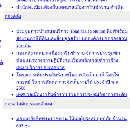
น
สำนักทะเบียนท้องถิ่นเทศบาลเมืองวารินชำราบ ดำเนิน
การมอบทะเบียนบ้าน ทร.14 และบัตรประจำตัวประชาชน
กองคลัง
บุคคลประเภท 8 แก่บุคคลที่ได้รับการเพิ่มชื่อในทะเบียน
บ้าน (ท.ร.14) กรณีคนไม่มีสัญชาติไทยได้รับอนุญาตให้มี
ประชุมการนำเสนอบริการ Total Mail Solution พิมพ์พร้อม
ถิ่นที่อยู่
ส่งงานภาษีที่ดินและสิ่งปลูกสร้าง แก่องค์กรปกครองส่วน
ก
ประชุมคณะกรรมการประเมินผลการควบคุมภายในของ
ท้องถิ่น
ี
สำนัก/กอง/โรงเรียน/ศูนย์พัฒนาเด็กเล็ก/สถานธนานุบาล
กองคลัง เทศบาลเมืองวารินชำราบ จัดการประชุมซัก
ซ้อมแนวทางการปฏิบัติงาน เรื่องหลักเกณฑ์การจ้าง
บทความ อื่นๆ ...
ติ
เหมาบริการของเทศบาล
โครงการเพิ่มประสิทธิภาพในการจัดเก็บภาษี โดยใช้
กลยุทธ์ ในการพัฒนาการจัดเก็บรายได้ ประจำปี พ.ศ.
2568
เทศบาลเมืองวารินชำราบ ร่วมการประชุมวิชาการระดับ
นานาชาติและนิทรรศการด้านนวัตกรรมท้องถิ่น 2568
กองสวัสดิการและสังคม
และรับรางวัลทีมนักวิจัยดีเด่นจากนวัตกรรมโครงการ
ทะเบียนภาษีป้าย
มอบถุงยังชีพพระราชทาน ให้แก่ผู้ประสบอุทกภัย จำนวน
ประชุมผู้เช่าอาคารพาณิชย์ บริเวณถนนเกษมสุขและ
603 ชุด