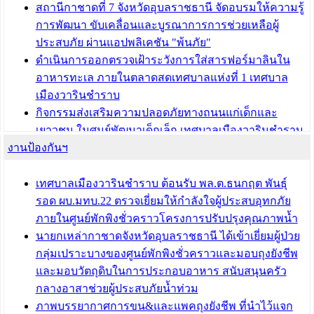
บทความ อื่นๆ ...
สถานีกาชาดที่ 7 จังหวัดอุบลราชธานี จัดอบรมให้ความรู้
การพัฒนา ขับเคลื่อนและบูรณาการการช่วยเหลือผู้
ประสบภัย ผ่านแอปพลิเคชัน "พ้นภัย"
ดำเนินการออกตรวจเฝ้าระวังการใส่สารฟอร์มาลินใน
อาหารทะเล ภายในตลาดสดเทศบาลแห่งที่ 1 เทศบาล
เมืองวารินชำราบ
กิจกรรมส่งเสริมความปลอดภัยทางถนนแก่เด็กและ
เยาวชน ในศูนย์พัฒนาเด็กเล็ก เทศบาลเมืองวารินชำราบ
งานป้องกันฯ
เทศบาลเมืองวารินชำราบ ร่วมประชุมปรึกษาหารือการ
ขับเคลื่อนสังคมผู้สูงวัยขององค์กรปกครองส่วนท้องถิ่น
เทศบาลเมืองวารินชำราบ ต้อนรับ พล.ต.ธนกฤต พันธุ์
บทความ อื่นๆ ...
รอด ผบ.มทบ.22 ตรวจเยี่ยมให้กำลังใจผู้ประสบอุทกภัย
ภายในศูนย์พักพิงชั่วคราวโครงการปรับปรุงคุณภาพน้ำ
นายกเหล่ากาชาดจังหวัดอุบลราชธานี ได้เข้าเยี่ยมผู้ป่วย
กลุ่มเปราะบางของศูนย์พักพิงชั่วคราวและมอบถุงยังชีพ
และมอบวัตถุดิบในการประกอบอาหาร สนับสนุนครัว
กลางอาสาช่วยผู้ประสบภัยน้ำท่วม
ภาพบรรยากาศการขน&และแพคถุงยังชีพ ที่นำไว้แจก