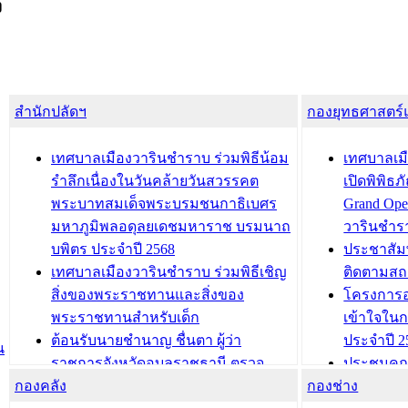
ง
สำนักปลัดฯ
กองยุทธศาสตร
เทศบาลเมืองวารินชำราบ ร่วมพิธีน้อม
เทศบาลเมื
รำลึกเนื่องในวันคล้ายวันสวรรคต
เปิดพิพิธ
พระบาทสมเด็จพระบรมชนกาธิเบศร
Grand Ope
มหาภูมิพลอดุลยเดชมหาราช บรมนาถ
วารินชำร
บพิตร ประจำปี 2568
ประชาสัมพ
เทศบาลเมืองวารินชำราบ ร่วมพิธีเชิญ
ติดตามสถ
สิ่งของพระราชทานและสิ่งของ
โครงการอ
พระราชทานสำหรับเด็ก
เข้าใจใน
ต้อนรับนายชำนาญ ชื่นตา ผู้ว่า
ประจำปี 2
น
ราชการจังหวัดอุบลราชธานี ตรวจ
ประชุมคณ
กองคลัง
ความเรียบร้อยของสถานที่ในการเตรี
กองช่าง
ความเสี่ย