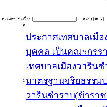
กรองตามชื่อเรื่อง
แสดง #
#
ประกาศเทศบาลเมืองว
บุคคล เป็นคณะกรร
เทศบาลเมืองวาริน
มาตรฐานจริยธรรมป
1
วารินชำราบ(ข้าราชก