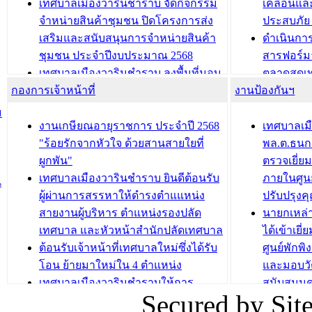
เทศบาลเมืองวารินชำราบ จัดกิจกรรม
เคลื่อนแล
ถนนเกษมสุขและถนนประทุมเทพภักดี
ประโยชน์ใน
จำหน่ายสินค้าชุมชน ปิดโครงการส่ง
ประสบภัย 
เสริมและสนับสนุนการจำหน่ายสินค้า
ดำเนินกา
บทความ อื่นๆ ...
บทความ อื่นๆ ..
ชุมชน ประจำปีงบประมาณ 2568
สารฟอร์ม
เทศบาลเมืองวารินชำราบ ลงพื้นที่มอบ
ตลาดสดเทศ
กองการเจ้าหน้าที่
น้ำดื่มแก่ผู้พักอาศัย ณ ศูนย์พักพิง
งานป้องกันฯ
วารินชำร
ชั่วคราว
กิจกรรมส
ม
กองสวัสดิการสังคม เทศบาลเมือง
ถนนแก่เด
งานเกษียณอายุราชการ ประจำปี 2568
เทศบาลเม
วารินชำราบ จัดโครงการอบรมอาชีพ
เด็กเล็ก 
"ร้อยรักจากหัวใจ ด้วยสานสายใยที่
พล.ต.ธนกฤ
ระยะสั้น ประจำปี 2568 (หลักสูตรการ
เทศบาลเม
ผูกพัน"
ตรวจเยี่ย
ถักทอผลิตภัณฑ์จากถุงพลาสติก)
ปรึกษาหาร
เทศบาลเมืองวารินชำราบ ยินดีต้อนรับ
ภายในศูนย
น
วัยขององค
ผู้ผ่านการสรรหาให้ดำรงตำแแหน่ง
ปรับปรุงค
บทความ อื่นๆ ...
สายงานผู้บริหาร ตำแหน่งรองปลัด
นายกเหล่
บทความ อื่นๆ ..
เทศบาล และหัวหน้าสำนักปลัดเทศบาล
ได้เข้าเยี
ต้อนรับเจ้าหน้าที่เทศบาลใหม่ซึ่งได้รับ
ศูนย์พักพ
โอน ย้ายมาใหม่ใน 4 ตำแหน่ง
และมอบวั
เทศบาลเมืองวารินชำราบให้การ
สนับสนุน
Secured by Si
ต้อนรับพนักงานเทศบาลผู้ผ่านการ
ภัยน้ำท่ว