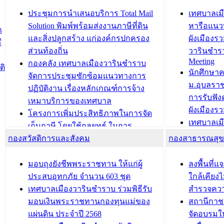
ยมต้อนรับ พลเอกประยุทธ์ จันโอชา
ประจำปี 25
องคมนตรี
ประชุมทีมว
ประชุมการนำเสนอบริการ Total Mail
เทศบาลเม
สำนักทะเบียนท้องถิ่นเทศบาลเมือง
ชีวา สร้าง
Solution พิมพ์พร้อมส่งงานภาษีที่ดิน
หารือแนว
ก
วารินชำราบ ดำเนินการมอบทะเบียน
ขับเคลื่อ
และสิ่งปลูกสร้าง แก่องค์กรปกครอง
ผังเมืองร
ี
บ้าน ทร.14 และบัตรประจำตัว
“เมืองแห่ง
ส่วนท้องถิ่น
วารินชำร
Meeting
ประชาชนบุคคลประเภท 8 แก่บุคคลที่
กองคลัง เทศบาลเมืองวารินชำราบ
ติ
บทความ อื่นๆ ..
นักศึกษา
ได้รับการเพิ่มชื่อในทะเบียนบ้าน
จัดการประชุมซักซ้อมแนวทางการ
ม.อุบลรา
(ท.ร.14) กรณีคนไม่มีสัญชาติไทยได้รับ
ปฏิบัติงาน เรื่องหลักเกณฑ์การจ้าง
การรับฟั
อนุญาตให้มีถิ่นที่อยู่
เหมาบริการของเทศบาล
ผังเมือง
ประชุมคณะกรรมการประเมินผลการ
โครงการเพิ่มประสิทธิภาพในการจัด
เทศบาลเม
ควบคุมภายในของ สำนัก/กอง/
เก็บภาษี โดยใช้กลยุทธ์ ในการ
โครงการจ
โรงเรียน/ศูนย์พัฒนาเด็กเล็ก/สถานธนา
กองสวัสดิการและสังคม
พัฒนาการจัดเก็บรายได้ ประจำปี พ.ศ.
กองสาธารณสุ
สัญญาณบ
2568
นุบาล
เทศบาลเมืองวารินชำราบ ร่วมการ
เทศบาลเม
มอบถุงยังชีพพระราชทาน ให้แก่ผู้
ลงพื้นที
บทความ อื่นๆ ...
ประชุมวิชาการระดับนานาชาติและ
รับฟังควา
ประสบอุทกภัย จำนวน 603 ชุด
ใกล้เคียง
นิทรรศการด้านนวัตกรรมท้องถิ่น 2568
ผังเมืองร
เทศบาลเมืองวารินชำราบ ร่วมพิธีรับ
สำรวจคว
และรับรางวัลทีมนักวิจัยดีเด่นจาก
วารินชำราบ
มอบเงินพระราชทานกองทุนแม่ของ
สถานีกาชา
นวัตกรรมโครงการทะเบียนภาษีป้าย
เทศบาลเม
แผ่นดิน ประจำปี 2568
จัดอบรมให
ประชุมผู้เช่าอาคารพาณิชย์ บริเวณ
ซักซ้อมแ