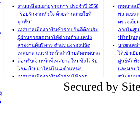
ม
กองสวัสดิการสังคม เทศบาลเมือง
ถนนแก่เด
งานเกษียณอายุราชการ ประจำปี 2568
เทศบาลเม
วารินชำราบ จัดโครงการอบรมอาชีพ
เด็กเล็ก 
"ร้อยรักจากหัวใจ ด้วยสานสายใยที่
พล.ต.ธนกฤ
ระยะสั้น ประจำปี 2568 (หลักสูตรการ
เทศบาลเม
ผูกพัน"
ตรวจเยี่ย
ถักทอผลิตภัณฑ์จากถุงพลาสติก)
ปรึกษาหาร
เทศบาลเมืองวารินชำราบ ยินดีต้อนรับ
ภายในศูนย
น
วัยขององค
ผู้ผ่านการสรรหาให้ดำรงตำแแหน่ง
ปรับปรุงค
บทความ อื่นๆ ...
สายงานผู้บริหาร ตำแหน่งรองปลัด
นายกเหล่
บทความ อื่นๆ ..
เทศบาล และหัวหน้าสำนักปลัดเทศบาล
ได้เข้าเยี
ต้อนรับเจ้าหน้าที่เทศบาลใหม่ซึ่งได้รับ
ศูนย์พักพ
โอน ย้ายมาใหม่ใน 4 ตำแหน่ง
และมอบวั
เทศบาลเมืองวารินชำราบให้การ
สนับสนุน
Secured by Si
ต้อนรับพนักงานเทศบาลผู้ผ่านการ
ภัยน้ำท่ว
สรรหาให้ดำรงตำแหน่งสายงานผู้
ภาพบรรย
ิ
บริหาร จำนวน 4 ท่าน
ยังชีพ ที
อ
ต้อนรับเจ้าหน้าที่เทศบาลใหม่ซึ่งได้รับ
ในวันที่ 9
โอน ย้ายมาใหม่ใน 2 ตำแหน่ง
ต้อนรับร้
รองนายกร
กระทรวงเ
ติดตามสถา