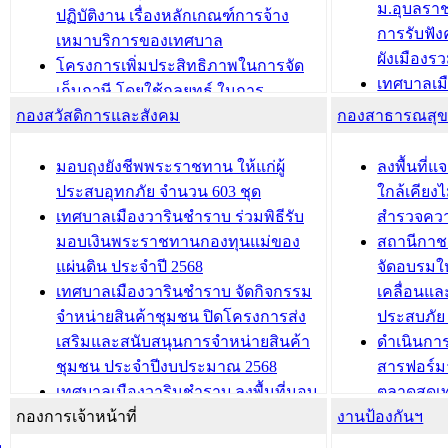
ม.อุบลรา
(ท.ร.14) กรณีคนไม่มีสัญชาติไทยได้รับ
ปฏิบัติงาน เรื่องหลักเกณฑ์การจ้าง
การรับฟั
อนุญาตให้มีถิ่นที่อยู่
เหมาบริการของเทศบาล
ผังเมือง
ประชุมคณะกรรมการประเมินผลการ
โครงการเพิ่มประสิทธิภาพในการจัด
เทศบาลเม
ควบคุมภายในของ สำนัก/กอง/
เก็บภาษี โดยใช้กลยุทธ์ ในการ
โครงการจ
โรงเรียน/ศูนย์พัฒนาเด็กเล็ก/สถานธนา
กองสวัสดิการและสังคม
พัฒนาการจัดเก็บรายได้ ประจำปี พ.ศ.
กองสาธารณสุ
สัญญาณบ
2568
นุบาล
เทศบาลเมืองวารินชำราบ ร่วมการ
เทศบาลเม
มอบถุงยังชีพพระราชทาน ให้แก่ผู้
ลงพื้นที
บทความ อื่นๆ ...
ประชุมวิชาการระดับนานาชาติและ
รับฟังควา
ประสบอุทกภัย จำนวน 603 ชุด
ใกล้เคียง
นิทรรศการด้านนวัตกรรมท้องถิ่น 2568
ผังเมืองร
เทศบาลเมืองวารินชำราบ ร่วมพิธีรับ
สำรวจคว
และรับรางวัลทีมนักวิจัยดีเด่นจาก
วารินชำราบ
มอบเงินพระราชทานกองทุนแม่ของ
สถานีกาชา
นวัตกรรมโครงการทะเบียนภาษีป้าย
เทศบาลเม
แผ่นดิน ประจำปี 2568
จัดอบรมให
ประชุมผู้เช่าอาคารพาณิชย์ บริเวณ
ซักซ้อมแ
เทศบาลเมืองวารินชำราบ จัดกิจกรรม
เคลื่อนแล
ถนนเกษมสุขและถนนประทุมเทพภักดี
ประโยชน์ใน
จำหน่ายสินค้าชุมชน ปิดโครงการส่ง
ประสบภัย 
เสริมและสนับสนุนการจำหน่ายสินค้า
ดำเนินกา
บทความ อื่นๆ ...
บทความ อื่นๆ ..
ชุมชน ประจำปีงบประมาณ 2568
สารฟอร์ม
เทศบาลเมืองวารินชำราบ ลงพื้นที่มอบ
ตลาดสดเทศ
กองการเจ้าหน้าที่
น้ำดื่มแก่ผู้พักอาศัย ณ ศูนย์พักพิง
งานป้องกันฯ
วารินชำร
ชั่วคราว
กิจกรรมส