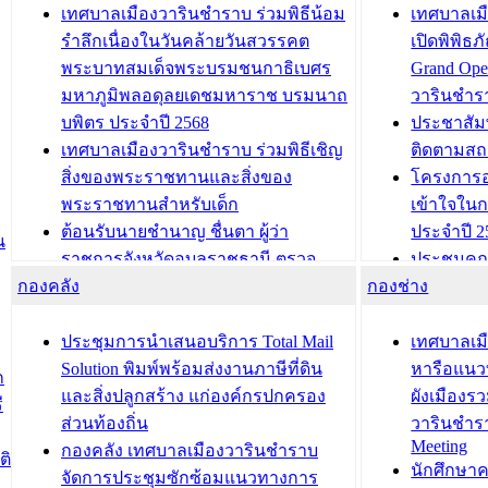
เทศบาลเมืองวารินชำราบ ร่วมพิธีน้อม
เทศบาลเมื
รำลึกเนื่องในวันคล้ายวันสวรรคต
เปิดพิพิธ
พระบาทสมเด็จพระบรมชนกาธิเบศร
Grand Ope
มหาภูมิพลอดุลยเดชมหาราช บรมนาถ
วารินชำร
บพิตร ประจำปี 2568
ประชาสัมพ
เทศบาลเมืองวารินชำราบ ร่วมพิธีเชิญ
ติดตามสถ
สิ่งของพระราชทานและสิ่งของ
โครงการอ
พระราชทานสำหรับเด็ก
เข้าใจใน
ต้อนรับนายชำนาญ ชื่นตา ผู้ว่า
ประจำปี 2
น
ราชการจังหวัดอุบลราชธานี ตรวจ
ประชุมคณ
กองคลัง
ความเรียบร้อยของสถานที่ในการเตรี
กองช่าง
ความเสี่ย
ยมต้อนรับ พลเอกประยุทธ์ จันโอชา
ประจำปี 25
องคมนตรี
ประชุมทีมว
ประชุมการนำเสนอบริการ Total Mail
เทศบาลเม
สำนักทะเบียนท้องถิ่นเทศบาลเมือง
ชีวา สร้าง
Solution พิมพ์พร้อมส่งงานภาษีที่ดิน
หารือแนว
ก
วารินชำราบ ดำเนินการมอบทะเบียน
ขับเคลื่อ
และสิ่งปลูกสร้าง แก่องค์กรปกครอง
ผังเมืองร
ี
บ้าน ทร.14 และบัตรประจำตัว
“เมืองแห่ง
ส่วนท้องถิ่น
วารินชำร
Meeting
ประชาชนบุคคลประเภท 8 แก่บุคคลที่
กองคลัง เทศบาลเมืองวารินชำราบ
ติ
บทความ อื่นๆ ..
นักศึกษา
ได้รับการเพิ่มชื่อในทะเบียนบ้าน
จัดการประชุมซักซ้อมแนวทางการ