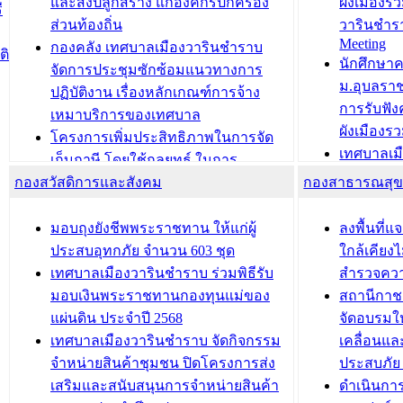
วารินชำราบ ดำเนินการมอบทะเบียน
ขับเคลื่อ
และสิ่งปลูกสร้าง แก่องค์กรปกครอง
ผังเมืองร
ี
บ้าน ทร.14 และบัตรประจำตัว
“เมืองแห่ง
ส่วนท้องถิ่น
วารินชำร
Meeting
ประชาชนบุคคลประเภท 8 แก่บุคคลที่
กองคลัง เทศบาลเมืองวารินชำราบ
ติ
บทความ อื่นๆ ..
นักศึกษา
ได้รับการเพิ่มชื่อในทะเบียนบ้าน
จัดการประชุมซักซ้อมแนวทางการ
ม.อุบลรา
(ท.ร.14) กรณีคนไม่มีสัญชาติไทยได้รับ
ปฏิบัติงาน เรื่องหลักเกณฑ์การจ้าง
การรับฟั
อนุญาตให้มีถิ่นที่อยู่
เหมาบริการของเทศบาล
ผังเมือง
ประชุมคณะกรรมการประเมินผลการ
โครงการเพิ่มประสิทธิภาพในการจัด
เทศบาลเม
ควบคุมภายในของ สำนัก/กอง/
เก็บภาษี โดยใช้กลยุทธ์ ในการ
โครงการจ
โรงเรียน/ศูนย์พัฒนาเด็กเล็ก/สถานธนา
กองสวัสดิการและสังคม
พัฒนาการจัดเก็บรายได้ ประจำปี พ.ศ.
กองสาธารณสุ
สัญญาณบ
2568
นุบาล
เทศบาลเมืองวารินชำราบ ร่วมการ
เทศบาลเม
มอบถุงยังชีพพระราชทาน ให้แก่ผู้
ลงพื้นที
บทความ อื่นๆ ...
ประชุมวิชาการระดับนานาชาติและ
รับฟังควา
ประสบอุทกภัย จำนวน 603 ชุด
ใกล้เคียง
นิทรรศการด้านนวัตกรรมท้องถิ่น 2568
ผังเมืองร
เทศบาลเมืองวารินชำราบ ร่วมพิธีรับ
สำรวจคว
และรับรางวัลทีมนักวิจัยดีเด่นจาก
วารินชำราบ
มอบเงินพระราชทานกองทุนแม่ของ
สถานีกาชา
นวัตกรรมโครงการทะเบียนภาษีป้าย
เทศบาลเม
แผ่นดิน ประจำปี 2568
จัดอบรมให
ประชุมผู้เช่าอาคารพาณิชย์ บริเวณ
ซักซ้อมแ
เทศบาลเมืองวารินชำราบ จัดกิจกรรม
เคลื่อนแล
ถนนเกษมสุขและถนนประทุมเทพภักดี
ประโยชน์ใน
จำหน่ายสินค้าชุมชน ปิดโครงการส่ง
ประสบภัย 
เสริมและสนับสนุนการจำหน่ายสินค้า
ดำเนินกา
บทความ อื่นๆ ...
บทความ อื่นๆ ..