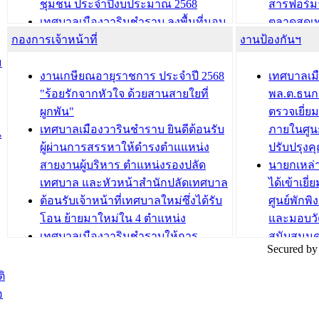
ชุมชน ประจำปีงบประมาณ 2568
สารฟอร์ม
เทศบาลเมืองวารินชำราบ ลงพื้นที่มอบ
ตลาดสดเทศ
กองการเจ้าหน้าที่
น้ำดื่มแก่ผู้พักอาศัย ณ ศูนย์พักพิง
งานป้องกันฯ
วารินชำร
ชั่วคราว
กิจกรรมส
ม
กองสวัสดิการสังคม เทศบาลเมือง
ถนนแก่เด
งานเกษียณอายุราชการ ประจำปี 2568
เทศบาลเม
วารินชำราบ จัดโครงการอบรมอาชีพ
เด็กเล็ก 
"ร้อยรักจากหัวใจ ด้วยสานสายใยที่
พล.ต.ธนกฤ
ระยะสั้น ประจำปี 2568 (หลักสูตรการ
เทศบาลเม
ผูกพัน"
ตรวจเยี่ย
ถักทอผลิตภัณฑ์จากถุงพลาสติก)
ปรึกษาหาร
เทศบาลเมืองวารินชำราบ ยินดีต้อนรับ
ภายในศูนย
น
วัยขององค
ผู้ผ่านการสรรหาให้ดำรงตำแแหน่ง
ปรับปรุงค
บทความ อื่นๆ ...
สายงานผู้บริหาร ตำแหน่งรองปลัด
นายกเหล่
บทความ อื่นๆ ..
เทศบาล และหัวหน้าสำนักปลัดเทศบาล
ได้เข้าเยี
ต้อนรับเจ้าหน้าที่เทศบาลใหม่ซึ่งได้รับ
ศูนย์พักพ
โอน ย้ายมาใหม่ใน 4 ตำแหน่ง
และมอบวั
เทศบาลเมืองวารินชำราบให้การ
สนับสนุน
Secured by
ต้อนรับพนักงานเทศบาลผู้ผ่านการ
ภัยน้ำท่ว
สรรหาให้ดำรงตำแหน่งสายงานผู้
ภาพบรรย
ิ
บริหาร จำนวน 4 ท่าน
ยังชีพ ที
อ
ต้อนรับเจ้าหน้าที่เทศบาลใหม่ซึ่งได้รับ
ในวันที่ 9