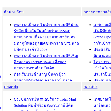
สำนักปลัดฯ
กองยุทธศาสตร
เทศบาลเมืองวารินชำราบ ร่วมพิธีน้อม
เทศบาลเมื
รำลึกเนื่องในวันคล้ายวันสวรรคต
เปิดพิพิธ
พระบาทสมเด็จพระบรมชนกาธิเบศร
Grand Ope
มหาภูมิพลอดุลยเดชมหาราช บรมนาถ
วารินชำร
บพิตร ประจำปี 2568
ประชาสัมพ
เทศบาลเมืองวารินชำราบ ร่วมพิธีเชิญ
ติดตามสถ
สิ่งของพระราชทานและสิ่งของ
โครงการอ
พระราชทานสำหรับเด็ก
เข้าใจใน
ต้อนรับนายชำนาญ ชื่นตา ผู้ว่า
ประจำปี 2
น
ราชการจังหวัดอุบลราชธานี ตรวจ
ประชุมคณ
กองคลัง
ความเรียบร้อยของสถานที่ในการเตรี
กองช่าง
ความเสี่ย
ยมต้อนรับ พลเอกประยุทธ์ จันโอชา
ประจำปี 25
องคมนตรี
ประชุมทีมว
ประชุมการนำเสนอบริการ Total Mail
เทศบาลเม
สำนักทะเบียนท้องถิ่นเทศบาลเมือง
ชีวา สร้าง
Solution พิมพ์พร้อมส่งงานภาษีที่ดิน
หารือแนว
ก