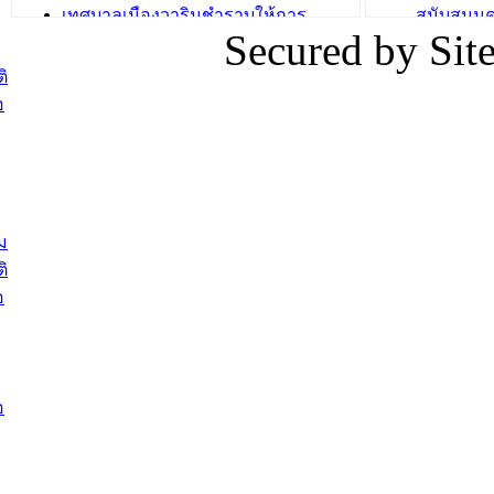
เทศบาลเมืองวารินชำราบให้การ
สนับสนุน
Secured by Si
ต้อนรับพนักงานเทศบาลผู้ผ่านการ
ภัยน้ำท่ว
สรรหาให้ดำรงตำแหน่งสายงานผู้
ภาพบรรย
ิ
บริหาร จำนวน 4 ท่าน
ยังชีพ ที
อ
ต้อนรับเจ้าหน้าที่เทศบาลใหม่ซึ่งได้รับ
ในวันที่ 9
โอน ย้ายมาใหม่ใน 2 ตำแหน่ง
ต้อนรับร้
รองนายกร
บทความ อื่นๆ ...
กระทรวงเ
ติดตามสถา
ม
อุบลราชธ
ิ
สส.กิตติ์
อ
สิริ และน
ยังชีพมาม
ท่วมในพื้
อ
บทความ อื่นๆ ..