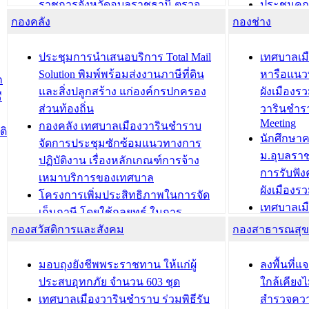
ราชการจังหวัดอุบลราชธานี ตรวจ
ประชุมคณ
กองคลัง
ความเรียบร้อยของสถานที่ในการเตรี
กองช่าง
ความเสี่ย
ยมต้อนรับ พลเอกประยุทธ์ จันโอชา
ประจำปี 25
องคมนตรี
ประชุมทีมว
ประชุมการนำเสนอบริการ Total Mail
เทศบาลเม
สำนักทะเบียนท้องถิ่นเทศบาลเมือง
ชีวา สร้าง
Solution พิมพ์พร้อมส่งงานภาษีที่ดิน
หารือแนว
ก
วารินชำราบ ดำเนินการมอบทะเบียน
ขับเคลื่อ
และสิ่งปลูกสร้าง แก่องค์กรปกครอง
ผังเมืองร
ี
บ้าน ทร.14 และบัตรประจำตัว
“เมืองแห่ง
ส่วนท้องถิ่น
วารินชำร
Meeting
ประชาชนบุคคลประเภท 8 แก่บุคคลที่
กองคลัง เทศบาลเมืองวารินชำราบ
ติ
บทความ อื่นๆ ..
นักศึกษา
ได้รับการเพิ่มชื่อในทะเบียนบ้าน
จัดการประชุมซักซ้อมแนวทางการ
ม.อุบลรา
(ท.ร.14) กรณีคนไม่มีสัญชาติไทยได้รับ
ปฏิบัติงาน เรื่องหลักเกณฑ์การจ้าง
การรับฟั
อนุญาตให้มีถิ่นที่อยู่
เหมาบริการของเทศบาล
ผังเมือง
ประชุมคณะกรรมการประเมินผลการ
โครงการเพิ่มประสิทธิภาพในการจัด
เทศบาลเม
ควบคุมภายในของ สำนัก/กอง/
เก็บภาษี โดยใช้กลยุทธ์ ในการ
โครงการจ
โรงเรียน/ศูนย์พัฒนาเด็กเล็ก/สถานธนา
กองสวัสดิการและสังคม
พัฒนาการจัดเก็บรายได้ ประจำปี พ.ศ.
กองสาธารณสุ
สัญญาณบ
2568
นุบาล
เทศบาลเมืองวารินชำราบ ร่วมการ
เทศบาลเม
มอบถุงยังชีพพระราชทาน ให้แก่ผู้
ลงพื้นที
บทความ อื่นๆ ...
ประชุมวิชาการระดับนานาชาติและ
รับฟังควา
ประสบอุทกภัย จำนวน 603 ชุด
ใกล้เคียง
นิทรรศการด้านนวัตกรรมท้องถิ่น 2568
ผังเมืองร
เทศบาลเมืองวารินชำราบ ร่วมพิธีรับ
สำรวจคว