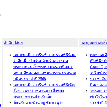
ง
สำนักปลัดฯ
กองยุทธศาสตร
เทศบาลเมืองวารินชำราบ ร่วมพิธีน้อม
เทศบาลเมื
รำลึกเนื่องในวันคล้ายวันสวรรคต
เปิดพิพิธ
พระบาทสมเด็จพระบรมชนกาธิเบศร
Grand Ope
มหาภูมิพลอดุลยเดชมหาราช บรมนาถ
วารินชำร
บพิตร ประจำปี 2568
ประชาสัมพ
เทศบาลเมืองวารินชำราบ ร่วมพิธีเชิญ
ติดตามสถ
สิ่งของพระราชทานและสิ่งของ
โครงการอ
พระราชทานสำหรับเด็ก
เข้าใจใน
ต้อนรับนายชำนาญ ชื่นตา ผู้ว่า
ประจำปี 2
น