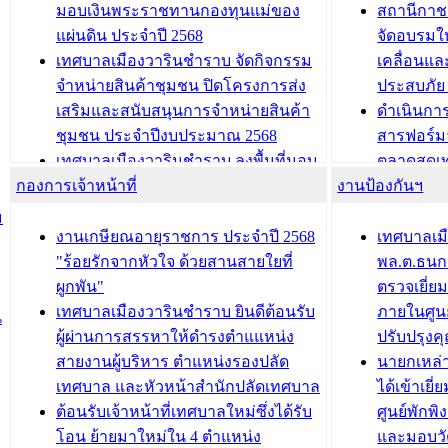
และรับรางวัลทีมนักวิจัยดีเด่นจาก
วารินชำราบ
มอบเงินพระราชทานกองทุนแม่ของ
สถานีกาชา
นวัตกรรมโครงการทะเบียนภาษีป้าย
เทศบาลเม
แผ่นดิน ประจำปี 2568
จัดอบรมให
ประชุมผู้เช่าอาคารพาณิชย์ บริเวณ
ซักซ้อมแ
เทศบาลเมืองวารินชำราบ จัดกิจกรรม
เคลื่อนแล
ถนนเกษมสุขและถนนประทุมเทพภักดี
ประโยชน์ใน
จำหน่ายสินค้าชุมชน ปิดโครงการส่ง
ประสบภัย 
เสริมและสนับสนุนการจำหน่ายสินค้า
ดำเนินกา
บทความ อื่นๆ ...
บทความ อื่นๆ ..
ชุมชน ประจำปีงบประมาณ 2568
สารฟอร์ม
เทศบาลเมืองวารินชำราบ ลงพื้นที่มอบ
ตลาดสดเทศ
กองการเจ้าหน้าที่
น้ำดื่มแก่ผู้พักอาศัย ณ ศูนย์พักพิง
งานป้องกันฯ
วารินชำร
ชั่วคราว
กิจกรรมส
ม
กองสวัสดิการสังคม เทศบาลเมือง
ถนนแก่เด
งานเกษียณอายุราชการ ประจำปี 2568
เทศบาลเม
วารินชำราบ จัดโครงการอบรมอาชีพ
เด็กเล็ก 
"ร้อยรักจากหัวใจ ด้วยสานสายใยที่
พล.ต.ธนกฤ
ระยะสั้น ประจำปี 2568 (หลักสูตรการ
เทศบาลเม
ผูกพัน"
ตรวจเยี่ย
ถักทอผลิตภัณฑ์จากถุงพลาสติก)
ปรึกษาหาร
เทศบาลเมืองวารินชำราบ ยินดีต้อนรับ
ภายในศูนย
น
วัยขององค
ผู้ผ่านการสรรหาให้ดำรงตำแแหน่ง
ปรับปรุงค
บทความ อื่นๆ ...
สายงานผู้บริหาร ตำแหน่งรองปลัด
นายกเหล่
บทความ อื่นๆ ..
เทศบาล และหัวหน้าสำนักปลัดเทศบาล
ได้เข้าเยี
ต้อนรับเจ้าหน้าที่เทศบาลใหม่ซึ่งได้รับ
ศูนย์พักพ
โอน ย้ายมาใหม่ใน 4 ตำแหน่ง
และมอบวั