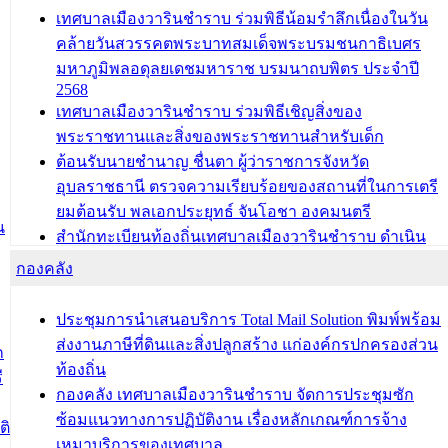
เทศบาลเมืองวารินชำราบ ร่วมพิธีน้อมรำลึกเนื่องในวัน
คล้ายวันสวรรคตพระบาทสมเด็จพระบรมชนกาธิเบศร
มหาภูมิพลอดุลยเดชมหาราช บรมนาถบพิตร ประจำปี
2568
เทศบาลเมืองวารินชำราบ ร่วมพิธีเชิญสิ่งของ
พระราชทานและสิ่งของพระราชทานสำหรับเด็ก
ต้อนรับนายชำนาญ ชื่นตา ผู้ว่าราชการจังหวัด
อุบลราชธานี ตรวจความเรียบร้อยของสถานที่ในการเตรี
ยมต้อนรับ พลเอกประยุทธ์ จันโอชา องคมนตรี
น
สำนักทะเบียนท้องถิ่นเทศบาลเมืองวารินชำราบ ดำเนิน
การมอบทะเบียนบ้าน ทร.14 และบัตรประจำตัวประชาชน
กองคลัง
บุคคลประเภท 8 แก่บุคคลที่ได้รับการเพิ่มชื่อในทะเบียน
บ้าน (ท.ร.14) กรณีคนไม่มีสัญชาติไทยได้รับอนุญาตให้มี
ประชุมการนำเสนอบริการ Total Mail Solution พิมพ์พร้อม
ถิ่นที่อยู่
ส่งงานภาษีที่ดินและสิ่งปลูกสร้าง แก่องค์กรปกครองส่วน
ก
ประชุมคณะกรรมการประเมินผลการควบคุมภายในของ
ท้องถิ่น
ี
สำนัก/กอง/โรงเรียน/ศูนย์พัฒนาเด็กเล็ก/สถานธนานุบาล
กองคลัง เทศบาลเมืองวารินชำราบ จัดการประชุมซัก
ซ้อมแนวทางการปฏิบัติงาน เรื่องหลักเกณฑ์การจ้าง
บทความ อื่นๆ ...
ติ
เหมาบริการของเทศบาล