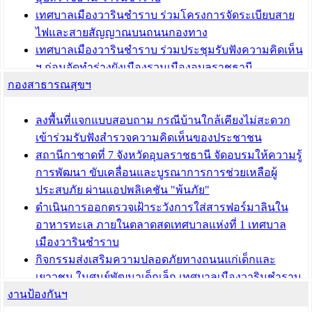
เทศบาลเมืองวารินชำราบ ร่วมโครงการจัดระเบียบสาย
ไฟและสายสัญญาณบนถนนกองทาง
เทศบาลเมืองวารินชำราบ ร่วมประชุมรับฟังความคิดเห็น
ฯ ก่อนจัดทำร่างผังเมืองรวมเมืองอุบลราชธานี -
กองสาธารณสุขฯ
วารินชำราบ ครั้งที่ 3
เทศบาลเมืองวารินชำราบ ร่วมประชุมซักซ้อมแนวทาง
การขออนุญาตเข้าทำประโยชน์ในพื้นที่ป่าไม้
ลงพื้นที่แจกแบบสอบถาม กรณีบ้านใกล้เคียงไม่สะดวก
เข้าร่วมรับฟังสำรวจความคิดเห็นของประชาชน
บทความ อื่นๆ ...
สถานีกาชาดที่ 7 จังหวัดอุบลราชธานี จัดอบรมให้ความรู้
การพัฒนา ขับเคลื่อนและบูรณาการการช่วยเหลือผู้
ประสบภัย ผ่านแอปพลิเคชัน "พ้นภัย"
ดำเนินการออกตรวจเฝ้าระวังการใส่สารฟอร์มาลินใน
อาหารทะเล ภายในตลาดสดเทศบาลแห่งที่ 1 เทศบาล
เมืองวารินชำราบ
กิจกรรมส่งเสริมความปลอดภัยทางถนนแก่เด็กและ
เยาวชน ในศูนย์พัฒนาเด็กเล็ก เทศบาลเมืองวารินชำราบ
งานป้องกันฯ
เทศบาลเมืองวารินชำราบ ร่วมประชุมปรึกษาหารือการ
ขับเคลื่อนสังคมผู้สูงวัยขององค์กรปกครองส่วนท้องถิ่น