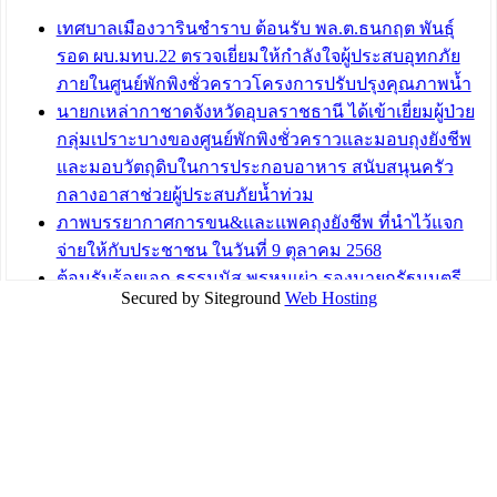
เทศบาลเมืองวารินชำราบ ต้อนรับ พล.ต.ธนกฤต พันธุ์
บทความ อื่นๆ ...
รอด ผบ.มทบ.22 ตรวจเยี่ยมให้กำลังใจผู้ประสบอุทกภัย
ภายในศูนย์พักพิงชั่วคราวโครงการปรับปรุงคุณภาพน้ำ
นายกเหล่ากาชาดจังหวัดอุบลราชธานี ได้เข้าเยี่ยมผู้ป่วย
กลุ่มเปราะบางของศูนย์พักพิงชั่วคราวและมอบถุงยังชีพ
และมอบวัตถุดิบในการประกอบอาหาร สนับสนุนครัว
กลางอาสาช่วยผู้ประสบภัยน้ำท่วม
ภาพบรรยากาศการขน&และแพคถุงยังชีพ ที่นำไว้แจก
จ่ายให้กับประชาชน ในวันที่ 9 ตุลาคม 2568
ต้อนรับร้อยเอก ธรรมนัส พรหมเผ่า รองนายกรัฐมนตรี
Secured by Siteground
Web Hosting
และรัฐมนตรีว่าการกระทรวงเกษตรและสหกรณ์ ลงพื้นที่
ติดตามสถานการณ์น้ำในพื้นที่จังหวัดอุบลราชธานี
สส.กิตติ์ธัญญา วาจาดี ร่วมกับ บ.แสนสิริ และนายก
อบจ.สุราษฎร์ธานี นำถุงยังชีพมามอบให้แก่ผู้ได้รับผลกระ
ทบน้ำท่วมในพื้นที่เทศบาลเมืองวารินชำราบ
บทความ อื่นๆ ...