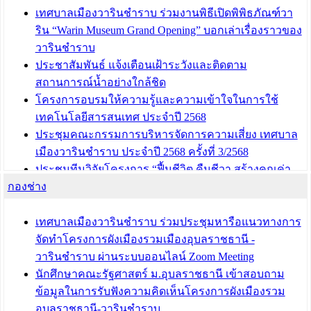
เทศบาลเมืองวารินชำราบ ร่วมงานพิธีเปิดพิพิธภัณฑ์วา
ริน “Warin Museum Grand Opening” บอกเล่าเรื่องราวของ
วารินชำราบ
ประชาสัมพันธ์ แจ้งเตือนเฝ้าระวังและติดตาม
สถานการณ์น้ำอย่างใกล้ชิด
โครงการอบรมให้ความรู้และความเข้าใจในการใช้
เทคโนโลยีสารสนเทศ ประจำปี 2568
ประชุมคณะกรรมการบริหารจัดการความเสี่ยง เทศบาล
เมืองวารินชำราบ ประจำปี 2568 ครั้งที่ 3/2568
ประชุมทีมวิจัยโครงการ “ฟื้นชีวิต คืนชีวา สร้างคุณค่า
กองช่าง
เมืองวาริน” เพื่อร่วมขับเคลื่อนเมืองวารินชำราบให้เป็น
“เมืองแห่งการเรียนรู้”
เทศบาลเมืองวารินชำราบ ร่วมประชุมหารือแนวทางการ
บทความ อื่นๆ ...
จัดทำโครงการผังเมืองรวมเมืองอุบลราชธานี -
วารินชำราบ ผ่านระบบออนไลน์ Zoom Meeting
นักศึกษาคณะรัฐศาสตร์ ม.อุบลราชธานี เข้าสอบถาม
ข้อมูลในการรับฟังความคิดเห็นโครงการผังเมืองรวม
อุบลราชธานี-วารินชำราบ