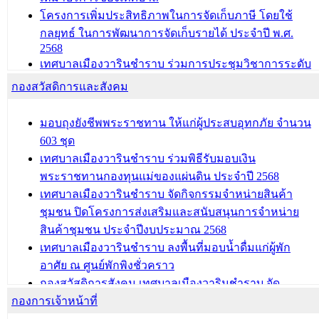
โครงการเพิ่มประสิทธิภาพในการจัดเก็บภาษี โดยใช้
กลยุทธ์ ในการพัฒนาการจัดเก็บรายได้ ประจำปี พ.ศ.
2568
เทศบาลเมืองวารินชำราบ ร่วมการประชุมวิชาการระดับ
นานาชาติและนิทรรศการด้านนวัตกรรมท้องถิ่น 2568
กองสวัสดิการและสังคม
และรับรางวัลทีมนักวิจัยดีเด่นจากนวัตกรรมโครงการ
ทะเบียนภาษีป้าย
มอบถุงยังชีพพระราชทาน ให้แก่ผู้ประสบอุทกภัย จำนวน
ประชุมผู้เช่าอาคารพาณิชย์ บริเวณถนนเกษมสุขและ
603 ชุด
ถนนประทุมเทพภักดี
เทศบาลเมืองวารินชำราบ ร่วมพิธีรับมอบเงิน
พระราชทานกองทุนแม่ของแผ่นดิน ประจำปี 2568
บทความ อื่นๆ ...
เทศบาลเมืองวารินชำราบ จัดกิจกรรมจำหน่ายสินค้า
ชุมชน ปิดโครงการส่งเสริมและสนับสนุนการจำหน่าย
สินค้าชุมชน ประจำปีงบประมาณ 2568
เทศบาลเมืองวารินชำราบ ลงพื้นที่มอบน้ำดื่มแก่ผู้พัก
อาศัย ณ ศูนย์พักพิงชั่วคราว
กองสวัสดิการสังคม เทศบาลเมืองวารินชำราบ จัด
กองการเจ้าหน้าที่
โครงการอบรมอาชีพระยะสั้น ประจำปี 2568 (หลักสูตร
การถักทอผลิตภัณฑ์จากถุงพลาสติก)