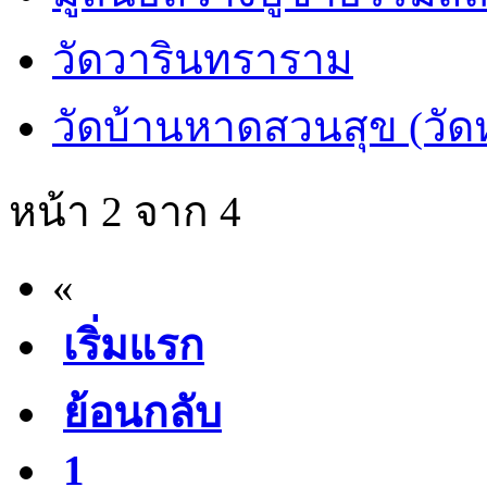
วัดวารินทราราม
วัดบ้านหาดสวนสุข (วั
หน้า 2 จาก 4
«
เริ่มแรก
ย้อนกลับ
1