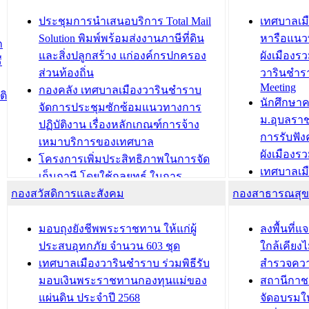
ยมต้อนรับ พลเอกประยุทธ์ จันโอชา
ประจำปี 25
องคมนตรี
ประชุมทีมว
ประชุมการนำเสนอบริการ Total Mail
เทศบาลเม
สำนักทะเบียนท้องถิ่นเทศบาลเมือง
ชีวา สร้าง
Solution พิมพ์พร้อมส่งงานภาษีที่ดิน
หารือแนว
ก
วารินชำราบ ดำเนินการมอบทะเบียน
ขับเคลื่อ
และสิ่งปลูกสร้าง แก่องค์กรปกครอง
ผังเมืองร
ี
บ้าน ทร.14 และบัตรประจำตัว
“เมืองแห่ง
ส่วนท้องถิ่น
วารินชำร
Meeting
ประชาชนบุคคลประเภท 8 แก่บุคคลที่
กองคลัง เทศบาลเมืองวารินชำราบ
ติ
บทความ อื่นๆ ..
นักศึกษา
ได้รับการเพิ่มชื่อในทะเบียนบ้าน
จัดการประชุมซักซ้อมแนวทางการ
ม.อุบลรา
(ท.ร.14) กรณีคนไม่มีสัญชาติไทยได้รับ
ปฏิบัติงาน เรื่องหลักเกณฑ์การจ้าง
การรับฟั
อนุญาตให้มีถิ่นที่อยู่
เหมาบริการของเทศบาล
ผังเมือง
ประชุมคณะกรรมการประเมินผลการ
โครงการเพิ่มประสิทธิภาพในการจัด
เทศบาลเม
ควบคุมภายในของ สำนัก/กอง/
เก็บภาษี โดยใช้กลยุทธ์ ในการ
โครงการจ
โรงเรียน/ศูนย์พัฒนาเด็กเล็ก/สถานธนา
กองสวัสดิการและสังคม
พัฒนาการจัดเก็บรายได้ ประจำปี พ.ศ.
กองสาธารณสุ
สัญญาณบ
2568
นุบาล
เทศบาลเมืองวารินชำราบ ร่วมการ
เทศบาลเม
มอบถุงยังชีพพระราชทาน ให้แก่ผู้
ลงพื้นที
บทความ อื่นๆ ...
ประชุมวิชาการระดับนานาชาติและ
รับฟังควา
ประสบอุทกภัย จำนวน 603 ชุด
ใกล้เคียง
นิทรรศการด้านนวัตกรรมท้องถิ่น 2568
ผังเมืองร
เทศบาลเมืองวารินชำราบ ร่วมพิธีรับ
สำรวจคว
และรับรางวัลทีมนักวิจัยดีเด่นจาก
วารินชำราบ
มอบเงินพระราชทานกองทุนแม่ของ
สถานีกาชา
นวัตกรรมโครงการทะเบียนภาษีป้าย
เทศบาลเม
แผ่นดิน ประจำปี 2568
จัดอบรมให