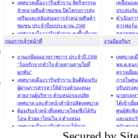
ประชุมผู้เช่าอาคารพาณิชย์ บริเวณ
ซักซ้อมแ
เทศบาลเมืองวารินชำราบ จัดกิจกรรม
เคลื่อนแล
ถนนเกษมสุขและถนนประทุมเทพภักดี
ประโยชน์ใน
จำหน่ายสินค้าชุมชน ปิดโครงการส่ง
ประสบภัย 
เสริมและสนับสนุนการจำหน่ายสินค้า
ดำเนินกา
บทความ อื่นๆ ...
บทความ อื่นๆ ..
ชุมชน ประจำปีงบประมาณ 2568
สารฟอร์ม
เทศบาลเมืองวารินชำราบ ลงพื้นที่มอบ
ตลาดสดเทศ
กองการเจ้าหน้าที่
น้ำดื่มแก่ผู้พักอาศัย ณ ศูนย์พักพิง
งานป้องกันฯ
วารินชำร
ชั่วคราว
กิจกรรมส
ม
กองสวัสดิการสังคม เทศบาลเมือง
ถนนแก่เด
งานเกษียณอายุราชการ ประจำปี 2568
เทศบาลเม
วารินชำราบ จัดโครงการอบรมอาชีพ
เด็กเล็ก 
"ร้อยรักจากหัวใจ ด้วยสานสายใยที่
พล.ต.ธนกฤ
ระยะสั้น ประจำปี 2568 (หลักสูตรการ
เทศบาลเม
ผูกพัน"
ตรวจเยี่ย
ถักทอผลิตภัณฑ์จากถุงพลาสติก)
ปรึกษาหาร
เทศบาลเมืองวารินชำราบ ยินดีต้อนรับ
ภายในศูนย
น
วัยขององค
ผู้ผ่านการสรรหาให้ดำรงตำแแหน่ง
ปรับปรุงค
บทความ อื่นๆ ...
สายงานผู้บริหาร ตำแหน่งรองปลัด
นายกเหล่
บทความ อื่นๆ ..
เทศบาล และหัวหน้าสำนักปลัดเทศบาล
ได้เข้าเยี
ต้อนรับเจ้าหน้าที่เทศบาลใหม่ซึ่งได้รับ
ศูนย์พักพ
โอน ย้ายมาใหม่ใน 4 ตำแหน่ง
และมอบวั
เทศบาลเมืองวารินชำราบให้การ
สนับสนุน
Secured by Si
ต้อนรับพนักงานเทศบาลผู้ผ่านการ
ภัยน้ำท่ว