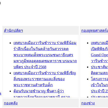
ง
สำนักปลัดฯ
กองยุทธศาสตร
เทศบาลเมืองวารินชำราบ ร่วมพิธีน้อม
เทศบาลเมื
รำลึกเนื่องในวันคล้ายวันสวรรคต
เปิดพิพิธ
พระบาทสมเด็จพระบรมชนกาธิเบศร
Grand Ope
มหาภูมิพลอดุลยเดชมหาราช บรมนาถ
วารินชำร
บพิตร ประจำปี 2568
ประชาสัมพ
เทศบาลเมืองวารินชำราบ ร่วมพิธีเชิญ
ติดตามสถ
สิ่งของพระราชทานและสิ่งของ
โครงการอ
พระราชทานสำหรับเด็ก
เข้าใจใน
ต้อนรับนายชำนาญ ชื่นตา ผู้ว่า
ประจำปี 2
น
ราชการจังหวัดอุบลราชธานี ตรวจ
ประชุมคณ
กองคลัง
ความเรียบร้อยของสถานที่ในการเตรี
กองช่าง
ความเสี่ย