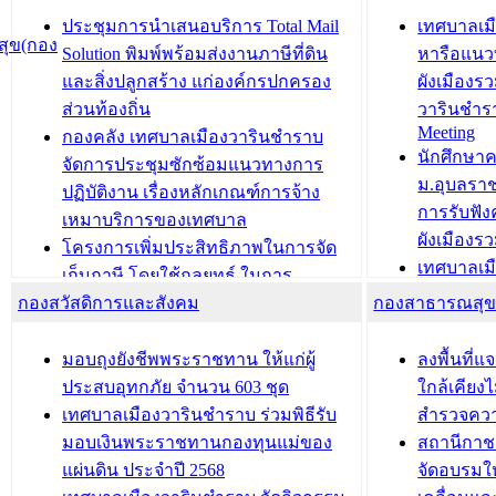
องคมนตรี
ประชุมทีมว
ประชุมการนำเสนอบริการ Total Mail
เทศบาลเม
ุข(กอง
สำนักทะเบียนท้องถิ่นเทศบาลเมือง
ชีวา สร้าง
Solution พิมพ์พร้อมส่งงานภาษีที่ดิน
หารือแนว
วารินชำราบ ดำเนินการมอบทะเบียน
ขับเคลื่อ
และสิ่งปลูกสร้าง แก่องค์กรปกครอง
ผังเมืองร
บ้าน ทร.14 และบัตรประจำตัว
“เมืองแห่ง
ส่วนท้องถิ่น
วารินชำร
Meeting
ประชาชนบุคคลประเภท 8 แก่บุคคลที่
กองคลัง เทศบาลเมืองวารินชำราบ
บทความ อื่นๆ ..
นักศึกษา
ได้รับการเพิ่มชื่อในทะเบียนบ้าน
จัดการประชุมซักซ้อมแนวทางการ
ม.อุบลรา
(ท.ร.14) กรณีคนไม่มีสัญชาติไทยได้รับ
ปฏิบัติงาน เรื่องหลักเกณฑ์การจ้าง
การรับฟั
อนุญาตให้มีถิ่นที่อยู่
เหมาบริการของเทศบาล
ผังเมือง
ประชุมคณะกรรมการประเมินผลการ
โครงการเพิ่มประสิทธิภาพในการจัด
เทศบาลเม
ควบคุมภายในของ สำนัก/กอง/
เก็บภาษี โดยใช้กลยุทธ์ ในการ
โครงการจ
โรงเรียน/ศูนย์พัฒนาเด็กเล็ก/สถานธนา
กองสวัสดิการและสังคม
พัฒนาการจัดเก็บรายได้ ประจำปี พ.ศ.
กองสาธารณสุ
สัญญาณบ
2568
นุบาล
เทศบาลเมืองวารินชำราบ ร่วมการ
เทศบาลเม
มอบถุงยังชีพพระราชทาน ให้แก่ผู้
ลงพื้นที
บทความ อื่นๆ ...
ประชุมวิชาการระดับนานาชาติและ
รับฟังควา
ประสบอุทกภัย จำนวน 603 ชุด
ใกล้เคียง
นิทรรศการด้านนวัตกรรมท้องถิ่น 2568
ผังเมืองร
เทศบาลเมืองวารินชำราบ ร่วมพิธีรับ
สำรวจคว
และรับรางวัลทีมนักวิจัยดีเด่นจาก
วารินชำราบ
มอบเงินพระราชทานกองทุนแม่ของ
สถานีกาชา
นวัตกรรมโครงการทะเบียนภาษีป้าย
เทศบาลเม
แผ่นดิน ประจำปี 2568
จัดอบรมให
ประชุมผู้เช่าอาคารพาณิชย์ บริเวณ
ซักซ้อมแ