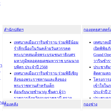
ร
สำนักปลัดฯ
กองยุทธศาสตร
เทศบาลเมืองวารินชำราบ ร่วมพิธีน้อม
เทศบาลเมื
รำลึกเนื่องในวันคล้ายวันสวรรคต
เปิดพิพิธ
พระบาทสมเด็จพระบรมชนกาธิเบศร
Grand Ope
มหาภูมิพลอดุลยเดชมหาราช บรมนาถ
วารินชำร
สำ
บพิตร ประจำปี 2568
ประชาสัมพ
)
เทศบาลเมืองวารินชำราบ ร่วมพิธีเชิญ
ติดตามสถ
ะ
สิ่งของพระราชทานและสิ่งของ
โครงการอ
พระราชทานสำหรับเด็ก
เข้าใจใน
ต้อนรับนายชำนาญ ชื่นตา ผู้ว่า
ประจำปี 2
ราชการจังหวัดอุบลราชธานี ตรวจ
ประชุมคณ
(กอง
กองคลัง
ความเรียบร้อยของสถานที่ในการเตรี
กองช่าง
ความเสี่ย
ยมต้อนรับ พลเอกประยุทธ์ จันโอชา
ประจำปี 25