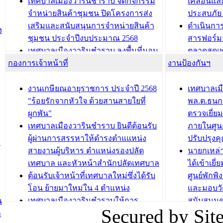
เทศบาลเมืองวารินชำราบ จัดกิจกรรม
เคลื่อนแล
ถนนเกษมสุขและถนนประทุมเทพภักดี
ประโยชน์ใน
จำหน่ายสินค้าชุมชน ปิดโครงการส่ง
ประสบภัย 
เสริมและสนับสนุนการจำหน่ายสินค้า
ดำเนินกา
บทความ อื่นๆ ...
บทความ อื่นๆ ..
ง
ชุมชน ประจำปีงบประมาณ 2568
สารฟอร์ม
เทศบาลเมืองวารินชำราบ ลงพื้นที่มอบ
ตลาดสดเทศ
กองการเจ้าหน้าที่
น้ำดื่มแก่ผู้พักอาศัย ณ ศูนย์พักพิง
งานป้องกันฯ
วารินชำร
ชั่วคราว
กิจกรรมส
กองสวัสดิการสังคม เทศบาลเมือง
ถนนแก่เด
งานเกษียณอายุราชการ ประจำปี 2568
เทศบาลเม
วารินชำราบ จัดโครงการอบรมอาชีพ
เด็กเล็ก 
"ร้อยรักจากหัวใจ ด้วยสานสายใยที่
พล.ต.ธนกฤ
ระยะสั้น ประจำปี 2568 (หลักสูตรการ
เทศบาลเม
ผูกพัน"
ตรวจเยี่ย
ถักทอผลิตภัณฑ์จากถุงพลาสติก)
ปรึกษาหาร
เทศบาลเมืองวารินชำราบ ยินดีต้อนรับ
ภายในศูนย
วัยขององค
ผู้ผ่านการสรรหาให้ดำรงตำแแหน่ง
ปรับปรุงค
ม
บทความ อื่นๆ ...
สายงานผู้บริหาร ตำแหน่งรองปลัด
นายกเหล่
บทความ อื่นๆ ..
เทศบาล และหัวหน้าสำนักปลัดเทศบาล
ได้เข้าเยี
ต้อนรับเจ้าหน้าที่เทศบาลใหม่ซึ่งได้รับ
ศูนย์พักพ
โอน ย้ายมาใหม่ใน 4 ตำแหน่ง
และมอบวั
เทศบาลเมืองวารินชำราบให้การ
สนับสนุน
น
Secured by Si
ต้อนรับพนักงานเทศบาลผู้ผ่านการ
ภัยน้ำท่ว
ล