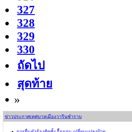
327
328
329
330
ถัดไป
สุดท้าย
»
ข่าวประกาศเทศบาลเมืองวารินชำราบ
การยื่นคำร้องติดตั้ง รื้อถอน เปลี่ยนแปลงป้าย