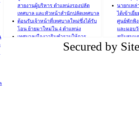
ม
บทความ อื่นๆ ...
สายงานผู้บริหาร ตำแหน่งรองปลัด
นายกเหล่
บทความ อื่นๆ ..
เทศบาล และหัวหน้าสำนักปลัดเทศบาล
ได้เข้าเยี
ต้อนรับเจ้าหน้าที่เทศบาลใหม่ซึ่งได้รับ
ศูนย์พักพ
โอน ย้ายมาใหม่ใน 4 ตำแหน่ง
และมอบวั
เทศบาลเมืองวารินชำราบให้การ
สนับสนุน
น
Secured by Si
ต้อนรับพนักงานเทศบาลผู้ผ่านการ
ภัยน้ำท่ว
ล
สรรหาให้ดำรงตำแหน่งสายงานผู้
ภาพบรรย
ง
บริหาร จำนวน 4 ท่าน
ยังชีพ ที
ต้อนรับเจ้าหน้าที่เทศบาลใหม่ซึ่งได้รับ
ในวันที่ 9
โอน ย้ายมาใหม่ใน 2 ตำแหน่ง
ต้อนรับร้
รองนายกร
ล
บทความ อื่นๆ ...
กระทรวงเ
ติดตามสถา
อุบลราชธ
สส.กิตติ์
สิริ และน
ยังชีพมาม
ุ
ท่วมในพื้