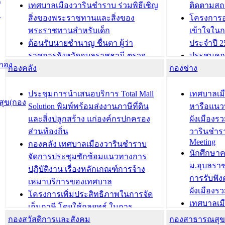
)
เทศบาลเมืองวารินชำราบ ร่วมพิธีเชิญ
ติดตามสถ
ะ
สิ่งของพระราชทานและสิ่งของ
โครงการอ
พระราชทานสำหรับเด็ก
เข้าใจใน
ต้อนรับนายชำนาญ ชื่นตา ผู้ว่า
ประจำปี 2
ราชการจังหวัดอุบลราชธานี ตรวจ
ประชุมคณ
(กอง
กองคลัง
ความเรียบร้อยของสถานที่ในการเตรี
กองช่าง
ความเสี่ย
ยมต้อนรับ พลเอกประยุทธ์ จันโอชา
ประจำปี 25
องคมนตรี
ประชุมทีมว
ประชุมการนำเสนอบริการ Total Mail
เทศบาลเม
ุข(กอง
สำนักทะเบียนท้องถิ่นเทศบาลเมือง
ชีวา สร้าง
Solution พิมพ์พร้อมส่งงานภาษีที่ดิน
หารือแนว
วารินชำราบ ดำเนินการมอบทะเบียน
ขับเคลื่อ
และสิ่งปลูกสร้าง แก่องค์กรปกครอง
ผังเมืองร
บ้าน ทร.14 และบัตรประจำตัว
“เมืองแห่ง
ส่วนท้องถิ่น
วารินชำร
Meeting
ประชาชนบุคคลประเภท 8 แก่บุคคลที่
กองคลัง เทศบาลเมืองวารินชำราบ
บทความ อื่นๆ ..
นักศึกษา
ได้รับการเพิ่มชื่อในทะเบียนบ้าน
จัดการประชุมซักซ้อมแนวทางการ
ม.อุบลรา
(ท.ร.14) กรณีคนไม่มีสัญชาติไทยได้รับ
ปฏิบัติงาน เรื่องหลักเกณฑ์การจ้าง
การรับฟั
อนุญาตให้มีถิ่นที่อยู่
เหมาบริการของเทศบาล
ผังเมือง
ประชุมคณะกรรมการประเมินผลการ
โครงการเพิ่มประสิทธิภาพในการจัด
เทศบาลเม
ควบคุมภายในของ สำนัก/กอง/
เก็บภาษี โดยใช้กลยุทธ์ ในการ
โครงการจ
โรงเรียน/ศูนย์พัฒนาเด็กเล็ก/สถานธนา
กองสวัสดิการและสังคม
พัฒนาการจัดเก็บรายได้ ประจำปี พ.ศ.
กองสาธารณสุ