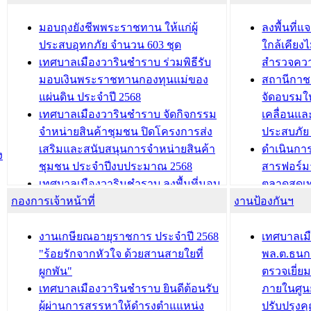
สัญญาณบ
2568
นุบาล
เทศบาลเมืองวารินชำราบ ร่วมการ
เทศบาลเม
มอบถุงยังชีพพระราชทาน ให้แก่ผู้
ลงพื้นที
บทความ อื่นๆ ...
ประชุมวิชาการระดับนานาชาติและ
รับฟังควา
ประสบอุทกภัย จำนวน 603 ชุด
ใกล้เคียง
นิทรรศการด้านนวัตกรรมท้องถิ่น 2568
ผังเมืองร
เทศบาลเมืองวารินชำราบ ร่วมพิธีรับ
สำรวจคว
และรับรางวัลทีมนักวิจัยดีเด่นจาก
วารินชำราบ
มอบเงินพระราชทานกองทุนแม่ของ
สถานีกาชา
นวัตกรรมโครงการทะเบียนภาษีป้าย
เทศบาลเม
แผ่นดิน ประจำปี 2568
จัดอบรมให
ประชุมผู้เช่าอาคารพาณิชย์ บริเวณ
ซักซ้อมแ
เทศบาลเมืองวารินชำราบ จัดกิจกรรม
เคลื่อนแล
ถนนเกษมสุขและถนนประทุมเทพภักดี
ประโยชน์ใน
จำหน่ายสินค้าชุมชน ปิดโครงการส่ง
ประสบภัย 
เสริมและสนับสนุนการจำหน่ายสินค้า
ดำเนินกา
บทความ อื่นๆ ...
บทความ อื่นๆ ..
ง
ชุมชน ประจำปีงบประมาณ 2568
สารฟอร์ม
เทศบาลเมืองวารินชำราบ ลงพื้นที่มอบ
ตลาดสดเทศ
กองการเจ้าหน้าที่
น้ำดื่มแก่ผู้พักอาศัย ณ ศูนย์พักพิง
งานป้องกันฯ
วารินชำร
ชั่วคราว
กิจกรรมส
กองสวัสดิการสังคม เทศบาลเมือง
ถนนแก่เด
งานเกษียณอายุราชการ ประจำปี 2568
เทศบาลเม
วารินชำราบ จัดโครงการอบรมอาชีพ
เด็กเล็ก 
"ร้อยรักจากหัวใจ ด้วยสานสายใยที่
พล.ต.ธนกฤ
ระยะสั้น ประจำปี 2568 (หลักสูตรการ
เทศบาลเม
ผูกพัน"
ตรวจเยี่ย
ถักทอผลิตภัณฑ์จากถุงพลาสติก)
ปรึกษาหาร
เทศบาลเมืองวารินชำราบ ยินดีต้อนรับ
ภายในศูนย
วัยขององค
ผู้ผ่านการสรรหาให้ดำรงตำแแหน่ง
ปรับปรุงค