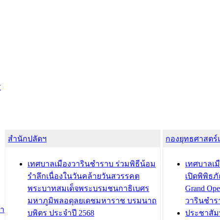
ร
สำนักปลัดฯ
กองยุทธศาสตร
เทศบาลเมืองวารินชำราบ ร่วมพิธีน้อม
เทศบาลเมื
รำลึกเนื่องในวันคล้ายวันสวรรคต
เปิดพิพิธ
พระบาทสมเด็จพระบรมชนกาธิเบศร
Grand Ope
มหาภูมิพลอดุลยเดชมหาราช บรมนาถ
วารินชำร
สำ
บพิตร ประจำปี 2568
ประชาสัมพ