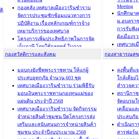
Meeting
ประชาชนบุคคลประเภท 8 แก่บุคคลที่
กองคลัง เทศบาลเมืองวารินชำราบ
ติ
บทความ อื่นๆ ..
นักศึกษา
ได้รับการเพิ่มชื่อในทะเบียนบ้าน
จัดการประชุมซักซ้อมแนวทางการ
ม.อุบลรา
(ท.ร.14) กรณีคนไม่มีสัญชาติไทยได้รับ
ปฏิบัติงาน เรื่องหลักเกณฑ์การจ้าง
การรับฟั
อนุญาตให้มีถิ่นที่อยู่
เหมาบริการของเทศบาล
ผังเมือง
ประชุมคณะกรรมการประเมินผลการ
โครงการเพิ่มประสิทธิภาพในการจัด
เทศบาลเม
ควบคุมภายในของ สำนัก/กอง/
เก็บภาษี โดยใช้กลยุทธ์ ในการ
โครงการจ
โรงเรียน/ศูนย์พัฒนาเด็กเล็ก/สถานธนา
กองสวัสดิการและสังคม
พัฒนาการจัดเก็บรายได้ ประจำปี พ.ศ.
กองสาธารณสุ
สัญญาณบ
2568
นุบาล
เทศบาลเมืองวารินชำราบ ร่วมการ
เทศบาลเม
มอบถุงยังชีพพระราชทาน ให้แก่ผู้
ลงพื้นที
บทความ อื่นๆ ...
ประชุมวิชาการระดับนานาชาติและ
รับฟังควา
ประสบอุทกภัย จำนวน 603 ชุด
ใกล้เคียง
นิทรรศการด้านนวัตกรรมท้องถิ่น 2568
ผังเมืองร
เทศบาลเมืองวารินชำราบ ร่วมพิธีรับ
สำรวจคว
และรับรางวัลทีมนักวิจัยดีเด่นจาก
วารินชำราบ
มอบเงินพระราชทานกองทุนแม่ของ
สถานีกาชา
นวัตกรรมโครงการทะเบียนภาษีป้าย
เทศบาลเม
แผ่นดิน ประจำปี 2568
จัดอบรมให
ประชุมผู้เช่าอาคารพาณิชย์ บริเวณ
ซักซ้อมแ
เทศบาลเมืองวารินชำราบ จัดกิจกรรม
เคลื่อนแล
ถนนเกษมสุขและถนนประทุมเทพภักดี
ประโยชน์ใน
จำหน่ายสินค้าชุมชน ปิดโครงการส่ง
ประสบภัย 
เสริมและสนับสนุนการจำหน่ายสินค้า
ดำเนินกา
บทความ อื่นๆ ...
บทความ อื่นๆ ..
ชุมชน ประจำปีงบประมาณ 2568
สารฟอร์ม