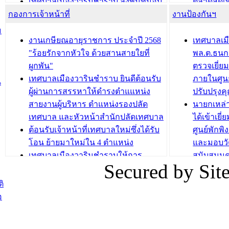
เทศบาลเมืองวารินชำราบ ลงพื้นที่มอบ
ตลาดสดเทศ
กองการเจ้าหน้าที่
น้ำดื่มแก่ผู้พักอาศัย ณ ศูนย์พักพิง
งานป้องกันฯ
วารินชำร
ชั่วคราว
กิจกรรมส
ม
กองสวัสดิการสังคม เทศบาลเมือง
ถนนแก่เด
งานเกษียณอายุราชการ ประจำปี 2568
เทศบาลเม
วารินชำราบ จัดโครงการอบรมอาชีพ
เด็กเล็ก 
"ร้อยรักจากหัวใจ ด้วยสานสายใยที่
พล.ต.ธนกฤ
ระยะสั้น ประจำปี 2568 (หลักสูตรการ
เทศบาลเม
ผูกพัน"
ตรวจเยี่ย
ถักทอผลิตภัณฑ์จากถุงพลาสติก)
ปรึกษาหาร
เทศบาลเมืองวารินชำราบ ยินดีต้อนรับ
ภายในศูนย
น
วัยขององค
ผู้ผ่านการสรรหาให้ดำรงตำแแหน่ง
ปรับปรุงค
บทความ อื่นๆ ...
สายงานผู้บริหาร ตำแหน่งรองปลัด
นายกเหล่
บทความ อื่นๆ ..
เทศบาล และหัวหน้าสำนักปลัดเทศบาล
ได้เข้าเยี
ต้อนรับเจ้าหน้าที่เทศบาลใหม่ซึ่งได้รับ
ศูนย์พักพ
โอน ย้ายมาใหม่ใน 4 ตำแหน่ง
และมอบวั
เทศบาลเมืองวารินชำราบให้การ
สนับสนุน
Secured by Si
ต้อนรับพนักงานเทศบาลผู้ผ่านการ
ภัยน้ำท่ว
สรรหาให้ดำรงตำแหน่งสายงานผู้
ภาพบรรย
ิ
บริหาร จำนวน 4 ท่าน
ยังชีพ ที
อ
ต้อนรับเจ้าหน้าที่เทศบาลใหม่ซึ่งได้รับ
ในวันที่ 9
โอน ย้ายมาใหม่ใน 2 ตำแหน่ง
ต้อนรับร้