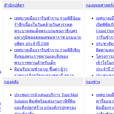
สำนักปลัดฯ
กองยุทธศาสตร
เทศบาลเมืองวารินชำราบ ร่วมพิธีน้อม
เทศบาลเมื
รำลึกเนื่องในวันคล้ายวันสวรรคต
เปิดพิพิธ
พระบาทสมเด็จพระบรมชนกาธิเบศร
Grand Ope
มหาภูมิพลอดุลยเดชมหาราช บรมนาถ
วารินชำร
บพิตร ประจำปี 2568
ประชาสัมพ
เทศบาลเมืองวารินชำราบ ร่วมพิธีเชิญ
ติดตามสถ
สิ่งของพระราชทานและสิ่งของ
โครงการอ
พระราชทานสำหรับเด็ก
เข้าใจใน
ต้อนรับนายชำนาญ ชื่นตา ผู้ว่า
ประจำปี 2
น
ราชการจังหวัดอุบลราชธานี ตรวจ
ประชุมคณ
กองคลัง
ความเรียบร้อยของสถานที่ในการเตรี
กองช่าง
ความเสี่ย
ยมต้อนรับ พลเอกประยุทธ์ จันโอชา
ประจำปี 25
องคมนตรี
ประชุมทีมว
ประชุมการนำเสนอบริการ Total Mail
เทศบาลเม
สำนักทะเบียนท้องถิ่นเทศบาลเมือง
ชีวา สร้าง
Solution พิมพ์พร้อมส่งงานภาษีที่ดิน
หารือแนว
ก
วารินชำราบ ดำเนินการมอบทะเบียน
ขับเคลื่อ
และสิ่งปลูกสร้าง แก่องค์กรปกครอง
ผังเมืองร
ี
บ้าน ทร.14 และบัตรประจำตัว
“เมืองแห่ง
ส่วนท้องถิ่น
วารินชำร